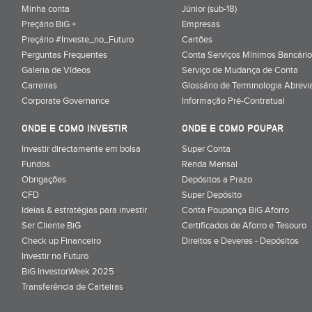
Minha conta
Júnior (sub-18)
Preçário BiG +
Empresas
Preçário #Investe_no_Futuro
Cartões
Perguntas Frequentes
Conta Serviços Mínimos Bancário
Galeria de Vídeos
Serviço de Mudança de Conta
Carreiras
Glossário de Terminologia Abrevi
Corporate Governance
Informação Pré-Contratual
ONDE E COMO INVESTIR
ONDE E COMO POUPAR
Investir directamente em bolsa
Super Conta
Fundos
Renda Mensal
Obrigações
Depósitos a Prazo
CFD
Super Depósito
Ideias & estratégias para investir
Conta Poupança BiG Aforro
Ser Cliente BiG
Certificados de Aforro e Tesouro
Check up Financeiro
Direitos e Deveres - Depósitos
Investir no Futuro
BiG InvestorWeek 2025
;
Transferência de Carteiras
;