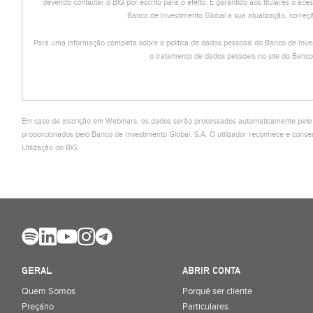
devendo contactar o BiG por escrito para o efeito. É garantido aos titulares o ace
Banco de Investimento Global a sua atualização, correçã
Para uma informação completa sobre a política de dados pessoais do Banco de Inve
o tratamento de dados pessoais no site do Banco
Em caso de inscrição em Webinars, os dados serão processados automaticamente pelo Ci
proporcionados pelo Banco de Investimento Global, S.A. O utilizador reconhece e co
Utilização do BiG.
GERAL
ABRIR CONTA
Quem Somos
Porquê ser cliente
Preçário
Particulares