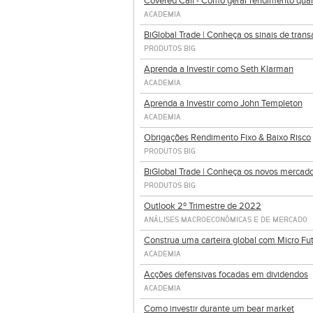
Covered Call - Como gerar rendimento quan
ACADEMIA
BiGlobal Trade | Conheça os sinais de tran
PRODUTOS BIG
Aprenda a Investir como Seth Klarman
ACADEMIA
Aprenda a Investir como John Templeton
ACADEMIA
Obrigações Rendimento Fixo & Baixo Risco
PRODUTOS BIG
BiGlobal Trade | Conheça os novos mercad
PRODUTOS BIG
Outlook 2º Trimestre de 2022
ANÁLISES MACROECONÓMICAS E DE MERCADO
Construa uma carteira global com Micro Fu
ACADEMIA
Acções defensivas focadas em dividendos
ACADEMIA
Como investir durante um bear market