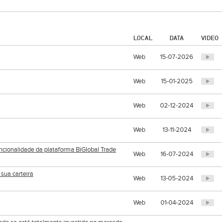
LOCAL
DATA
VIDEO
Web
15-07-2026
Web
15-01-2025
Web
02-12-2024
Web
13-11-2024
ncionalidade da plataforma BiGlobal Trade
Web
16-07-2024
 sua carteira
Web
13-05-2024
Web
01-04-2024