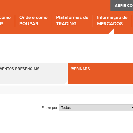
ABRIR C
 como
Onde e como
Plataformas de
Informação de
IR
POUPAR
TRADING
MERCADOS
VENTOS PRESENCIAIS
WEBINARS
Filtrar por: