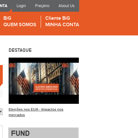
ONTA
Login
Preçário
About Us
BiG
Cliente BiG
QUEM SOMOS
MINHA CONTA
DESTAQUE
Eleições nos EUA - Impactos nos
mercados