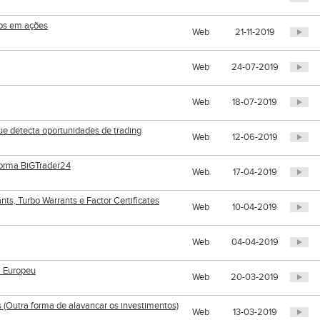
tos em ações
Web
21-11-2019
Web
24-07-2019
Web
18-07-2019
e detecta oportunidades de trading
Web
12-06-2019
forma BiGTrader24
Web
17-04-2019
s, Turbo Warrants e Factor Certificates
Web
10-04-2019
Web
04-04-2019
l Europeu
Web
20-03-2019
 (Outra forma de alavancar os investimentos)
Web
13-03-2019