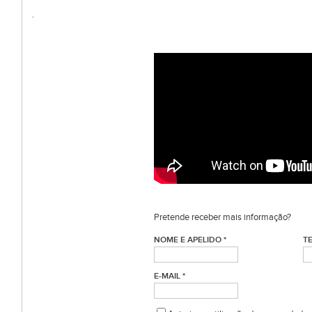
.
Pretende receber mais informação?
NOME E APELIDO *
T
E-MAIL *