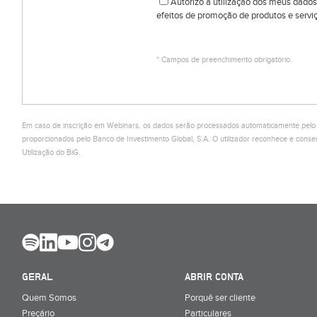
Autorizo a utilização dos meus dados
efeitos de promoção de produtos e serviç
* Campos de preenchimento obrigatório.
Em caso de inscrição em Webinars, os dados serão processados automaticamente pelo Ci
proporcionados pelo Banco de Investimento Global, S.A. O utilizador reconhece e co
Utilização do BiG.
GERAL
ABRIR CONTA
Quem Somos
Porquê ser cliente
Preçário
Particulares