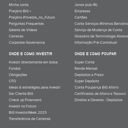
Minha conta
Júnior (sub-18)
Preçário BiG +
Empresas
Preçário #Investe_no_Futuro
Cartões
Perguntas Frequentes
Conta Serviços Mínimos Bancário
Galeria de Vídeos
Serviço de Mudança de Conta
Carreiras
Glossário de Terminologia Abrevi
Corporate Governance
Informação Pré-Contratual
ONDE E COMO INVESTIR
ONDE E COMO POUPAR
Investir directamente em bolsa
Super Conta
Fundos
Renda Mensal
Obrigações
Depósitos a Prazo
CFD
Super Depósito
Ideias & estratégias para investir
Conta Poupança BiG Aforro
Ser Cliente BiG
Certificados de Aforro e Tesouro
Check up Financeiro
Direitos e Deveres - Depósitos
Investir no Futuro
BiG InvestorWeek 2025
;
Transferência de Carteiras
;