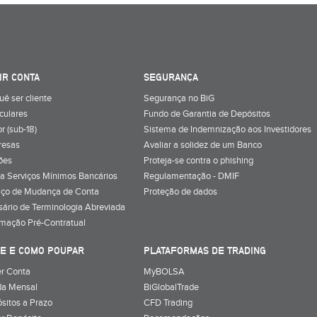
IR CONTA
SEGURANÇA
uê ser cliente
Segurança no BiG
iculares
Fundo de Garantia de Depósitos
r (sub-18)
Sistema de Indemnização aos Investidores
resas
Avaliar a solidez de um Banco
ões
Proteja-se contra o phishing
a Serviços Mínimos Bancários
Regulamentação - DMIF
iço de Mudança de Conta
Proteção de dados
sário de Terminologia Abreviada
rmação Pré-Contratual
E E COMO POUPAR
PLATAFORMAS DE TRADING
r Conta
MyBOLSA
a Mensal
BiGlobalTrade
sitos a Prazo
CFD Trading