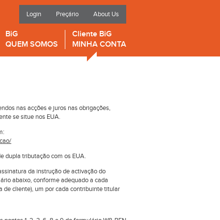
Login
Preçário
About Us
BiG
Cliente BiG
QUEM SOMOS
MINHA CONTA
dendos nas acções e juros nas obrigações,
ente se situe nos EUA.
m:
acao/
de dupla tributação com os EUA.
assinatura da instrução de activação do
lário abaixo, conforme adequado a cada
e cliente), um por cada contribuinte titular