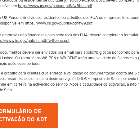
a cidadãos ou residentes de qualquer jurisdição excepto EUA: deverá completar os
ponível em
https://www.irs.gov/pub/irs-pdf/fw8ben.pdf
a US Persons (indivíduos residentes ou cidadãos dos EUA ou empresas incorpora
disponível em
https://www.irs.gov/pub/irs-pdf/fw9.pdf
a empresas não financeiras com sede fora dos EUA: deverá completar o formulá
ps://www.irs.gov/pub/irs-pdf/fw8bene.pdf
documentos devem ser enviados por email para apoio@big.pt ou por correio para 
 Lisboa. Os formulários W8-BEN e W8-BENE terão uma validade de 3 anos civis 
ação após esse período.
 é gratuito para clientes cuja entrega e validação da documentação ocorra até 5 
 Nos restantes casos, o custo deste serviço é de 6 € + Imposto de Selo , por cad
enha em carteira na activação do serviço. Após a caducidade da activação, a não
de Selo.