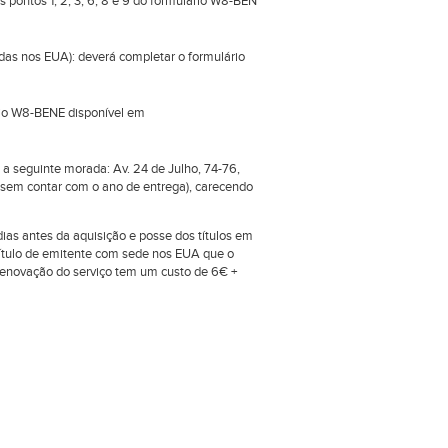
 pontos 1, 2, 3, 6, 8 e 9 do formulário W8-BEN
das nos EUA): deverá completar o formulário
rio W8-BENE disponível em
a seguinte morada: Av. 24 de Julho, 74-76,
(sem contar com o ano de entrega), carecendo
dias antes da aquisição e posse dos títulos em
a título de emitente com sede nos EUA que o
 renovação do serviço tem um custo de 6€ +