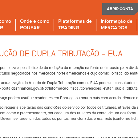
ABRIR CONTA
 como
Onde e como
Plataformas de
Informação de
IR
POUPAR
TRADING
MERCADOS
UÇÃO DE DUPLA TRIBUTAÇÃO - EUA
ponibiliza a possibilidade da redução da retenção na fonte de imposto para divi
títulos negociados nos mercados norte americanos e cujo domicilio fiscal do emit
 actualização do Acordo de Dupla Tributação com os EUA pode ser consultado e
fo.portaldasfinancas.gov.pt/pt/informacao_fiscal/convencoes_evitar_dupla_tribut
viço podem usufruir residentes em Portugal ou noutro país com acordo idêntico 
o requer a aceitação das condições do serviço por todos os titulares, através da 
 bem como o preenchimento, por cada um dos titulares da conta, de um dos formu
 Devem ser preenchidos todos os pontos mencionados e assinado (conforme ficha d