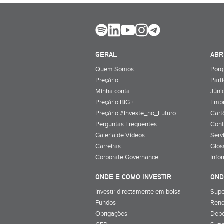
GERAL
ABR
Quem Somos
Porq
Preçário
Part
Minha conta
Júnio
Preçário BiG +
Emp
Preçário #Investe_no_Futuro
Cart
Perguntas Frequentes
Cont
Galeria de Vídeos
Serv
Carreiras
Glos
Corporate Governance
Info
ONDE E COMO INVESTIR
OND
Investir directamente em bolsa
Supe
Fundos
Rend
Obrigações
Depó