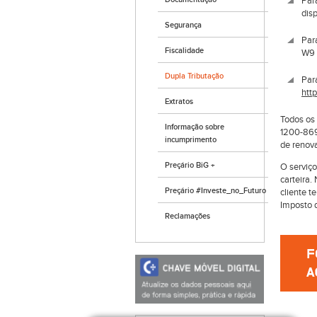
Par
dis
Segurança
Par
Fiscalidade
W9 
Dupla Tributação
Par
htt
Extratos
Todos os 
Informação sobre
1200-869
incumprimento
de renov
Preçário BiG +
O serviço
carteira.
Preçário #Investe_no_Futuro
cliente t
Imposto 
Reclamações