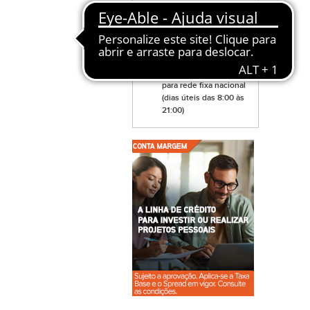
FALE CONNOSCO
Agências
apoio@big.pt
213 305 377 - chamada
para rede fixa nacional
(dias úteis das 8:00 às
21:00)