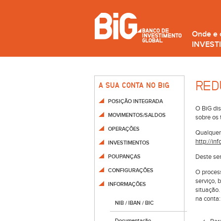
Onde e
INVEST
RED
A SUA CONTA NO B
i
G
POSIÇÃO INTEGRADA
O BiG dis
MOVIMENTOS/SALDOS
sobre os 
OPERAÇÕES
Qualquer
http://in
INVESTIMENTOS
Deste ser
POUPANÇAS
CONFIGURAÇÕES
O process
serviço,
INFORMAÇÕES
situação.
na conta:
NIB / IBAN / BIC
Documentação