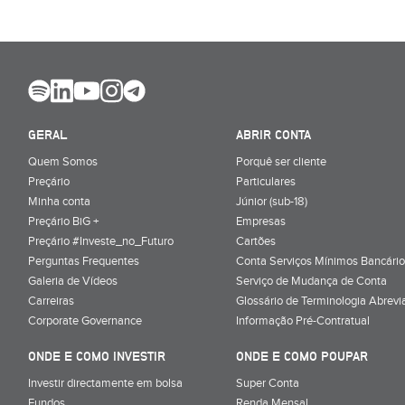
GERAL
ABRIR CONTA
Quem Somos
Porquê ser cliente
Preçário
Particulares
Minha conta
Júnior (sub-18)
Preçário BiG +
Empresas
Preçário #Investe_no_Futuro
Cartões
Perguntas Frequentes
Conta Serviços Mínimos Bancário
Galeria de Vídeos
Serviço de Mudança de Conta
Carreiras
Glossário de Terminologia Abrevi
Corporate Governance
Informação Pré-Contratual
ONDE E COMO INVESTIR
ONDE E COMO POUPAR
Investir directamente em bolsa
Super Conta
Fundos
Renda Mensal