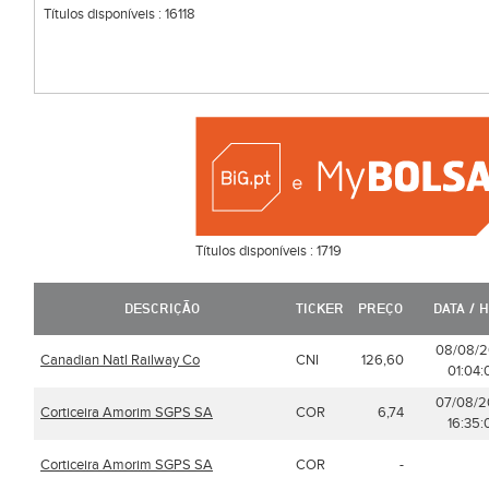
Títulos disponíveis :
16118
Títulos disponíveis :
1719
DESCRIÇÃO
TICKER
PREÇO
DATA / 
08/08/
Canadian Natl Railway Co
CNI
126,60
01:04:
07/08/
Corticeira Amorim SGPS SA
COR
6,74
16:35:
Corticeira Amorim SGPS SA
COR
-