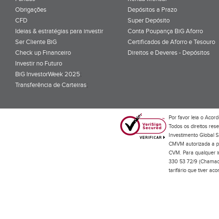
Obrigações
Depósitos a Prazo
CFD
Super Depósito
Ideias & estratégias para investir
Conta Poupança BiG Aforro
Ser Cliente BiG
Certificados de Aforro e Tesouro
Check up Financeiro
Direitos e Deveres - Depósitos
Investir no Futuro
BiG InvestorWeek 2025
;
Transferência de Carteiras
;
Por favor leia o
Acord
Todos os direitos res
Investimento Global S
CMVM autorizada a pr
CVM. Para qualquer in
330 53 72/9 (Chamada
tarifário que tiver a