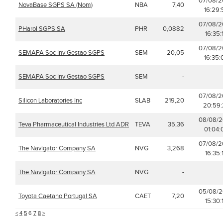
07/08/
NovaBase SGPS SA (Nom)
NBA
7,40
16:29:
07/08/
PHarol SGPS SA
PHR
0,0882
16:35:
07/08/
SEMAPA Soc Inv Gestao SGPS
SEM
20,05
16:35:
SEMAPA Soc Inv Gestao SGPS
SEM
-
07/08/
Silicon Laboratories Inc
SLAB
219,20
20:59:
08/08/
Teva Pharmaceutical Industries Ltd ADR
TEVA
35,36
01:04:
07/08/
The Navigator Company SA
NVG
3,268
16:35:
The Navigator Company SA
NVG
-
05/08/
Toyota Caetano Portugal SA
CAET
7,20
15:30:
<
4
5
6
7
8
>