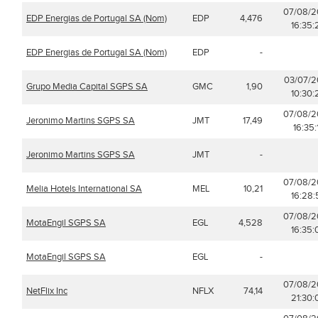
07/08/
EDP Energias de Portugal SA (Nom)
EDP
4,476
16:35:
EDP Energias de Portugal SA (Nom)
EDP
-
03/07/
Grupo Media Capital SGPS SA
GMC
1,90
10:30:
07/08/
Jeronimo Martins SGPS SA
JMT
17,49
16:35:
Jeronimo Martins SGPS SA
JMT
-
07/08/
Melia Hotels International SA
MEL
10,21
16:28:
07/08/
MotaEngil SGPS SA
EGL
4,528
16:35:
MotaEngil SGPS SA
EGL
-
07/08/
NetFlix Inc
NFLX
74,14
21:30: