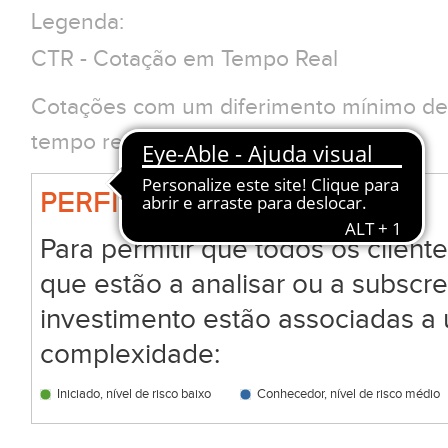
Legenda:
CTR - Cotação em Tempo Real
Cotações com um diferimento mínimo de 
tempo real clique em CTR
PERFIL BIG
Para permitir que todos os clien
que estão a analisar ou a subscr
investimento estão associadas a 
complexidade:
Iniciado, nível de risco baixo
Conhecedor, nível de risco médio