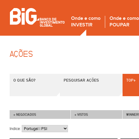
Onde e como
Onde e como
INVESTIR
POUPAR
AÇÕES
O QUE SÃO?
PESQUISAR AÇÕES
TOP+
+ NEGOCIADOS
+ VISTOS
WINNER
Indice: