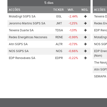
5 dias
ACÇÕES
TICKER
VAR.
NEG.
ACÇÕES
MotaEngil SGPS SA
EGL
-2,44%
Teixeira 
Jeronimo Martins SGPS SA
JMT
-1,25%
Redes Ene
Teixeira Duarte SA
TDSA
-1,01%
EDP Reno
Redes Energéticas Nacionais
RENE
-0,99%
MotaEngi
Altri SGPS SA
ALTR
-0,73%
NOS SGP
NOS SGPS SA
NOS
-0,66%
EDP Energ
(Nom)
EDP Renováveis SA
EDPR
-0,22%
The Navi
Altri SG
SEMAPA S