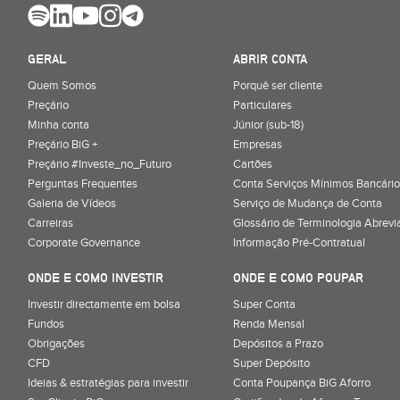
GERAL
ABRIR CONTA
Quem Somos
Porquê ser cliente
Preçário
Particulares
Minha conta
Júnior (sub-18)
Preçário BiG +
Empresas
Preçário #Investe_no_Futuro
Cartões
Perguntas Frequentes
Conta Serviços Mínimos Bancário
Galeria de Vídeos
Serviço de Mudança de Conta
Carreiras
Glossário de Terminologia Abrevi
Corporate Governance
Informação Pré-Contratual
ONDE E COMO INVESTIR
ONDE E COMO POUPAR
Investir directamente em bolsa
Super Conta
Fundos
Renda Mensal
Obrigações
Depósitos a Prazo
CFD
Super Depósito
Ideias & estratégias para investir
Conta Poupança BiG Aforro