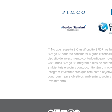
(*) No que respeita à Classificação SFDR, os fu
"Artigo 6" poderão considerar alguns critéri
decisão de investimento contudo não promovem
Os fundos "Artigo 8" integram riscos de suste
ambientais e sociais contudo, não têm um objet
integram investimentos que têm como objetivo
contribuam para objetivos ambientais, sociais
Investimento.