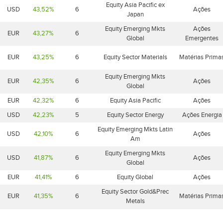
Equity Asia Pacific ex
USD
43,52%
6
Ações
Japan
Equity Emerging Mkts
Ações
EUR
43,27%
6
Global
Emergentes
EUR
43,25%
6
Equity Sector Materials
Matérias Prima
Equity Emerging Mkts
EUR
42,35%
6
Ações
Global
EUR
42,32%
6
Equity Asia Pacific
Ações
USD
42,23%
5
Equity Sector Energy
Ações Energia
Equity Emerging Mkts Latin
USD
42,10%
6
Ações
Am
Equity Emerging Mkts
USD
41,87%
6
Ações
Global
EUR
41,41%
6
Equity Global
Ações
Equity Sector Gold&Prec
EUR
41,35%
6
Matérias Prima
Metals