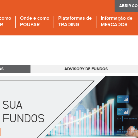
ABRIR C
 como
Onde e como
Plataformas de
Informação de
IR
POUPAR
TRADING
MERCADOS
OS
ADVISORY DE FUNDOS