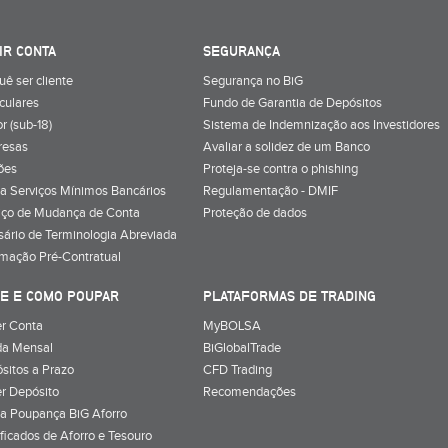
IR CONTA
SEGURANÇA
uê ser cliente
Segurança no BiG
iculares
Fundo de Garantia de Depósitos
r (sub-18)
Sistema de Indemnização aos Investidores
resas
Avaliar a solidez de um Banco
ões
Proteja-se contra o phishing
a Serviços Mínimos Bancários
Regulamentação - DMIF
iço de Mudança de Conta
Proteção de dados
sário de Terminologia Abreviada
rmação Pré-Contratual
E E COMO POUPAR
PLATAFORMAS DE TRADING
r Conta
MyBOLSA
a Mensal
BiGlobalTrade
sitos a Prazo
CFD Trading
r Depósito
Recomendações
a Poupança BiG Aforro
ificados de Aforro e Tesouro