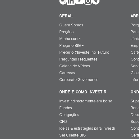
GERAL
ABR
Quem Somos
Porq
Preçário
Part
Minha conta
Júnio
Preçário BiG +
Emp
Preçário #Investe_no_Futuro
Cart
Perguntas Frequentes
Cont
Galeria de Vídeos
Serv
Carreiras
Glos
Corporate Governance
Info
ONDE E COMO INVESTIR
OND
Investir directamente em bolsa
Supe
Fundos
Rend
Obrigações
Depó
CFD
Supe
Ideias & estratégias para investir
Cont
Ser Cliente BiG
Cert