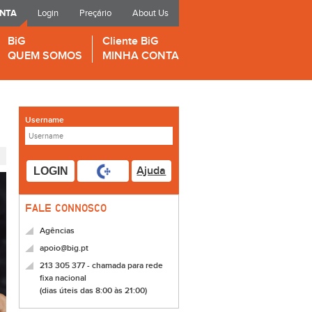
ONTA
Login
Preçário
About Us
BiG
Cliente BiG
QUEM SOMOS
MINHA CONTA
Username
Ajuda
LOGIN
FALE CONNOSCO
Agências
apoio@big.pt
213 305 377 - chamada para rede
fixa nacional
(dias úteis das 8:00 às 21:00)