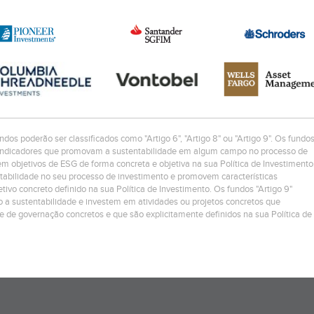
ndos poderão ser classificados como "Artigo 6", "Artigo 8" ou "Artigo 9". Os fundo
os/indicadores que promovam a sustentabilidade em algum campo no processo de
 objetivos de ESG de forma concreta e objetiva na sua Política de Investimento
ntabilidade no seu processo de investimento e promovem características
ivo concreto definido na sua Política de Investimento. Os fundos "Artigo 9"
 a sustentabilidade e investem em atividades ou projetos concretos que
 e de governação concretos e que são explicitamente definidos na sua Política de