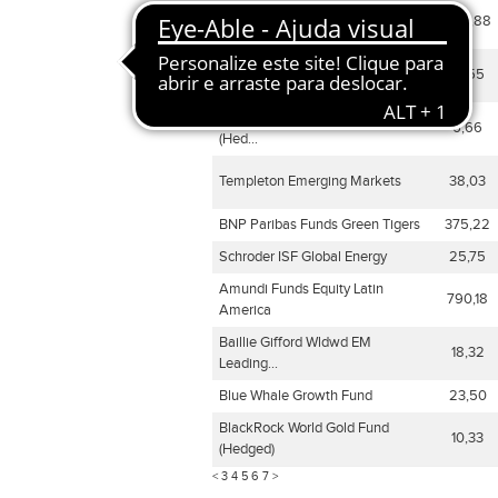
GS - Asia Equity Income
1915,88
JPMorgan Emerging Markets
21,55
Equity
BlackRock World Mining Fund
6,66
(Hed...
Templeton Emerging Markets
38,03
BNP Paribas Funds Green Tigers
375,22
Schroder ISF Global Energy
25,75
Amundi Funds Equity Latin
790,18
America
Baillie Gifford Wldwd EM
18,32
Leading...
Blue Whale Growth Fund
23,50
BlackRock World Gold Fund
10,33
(Hedged)
<
3
4
5
6
7
>