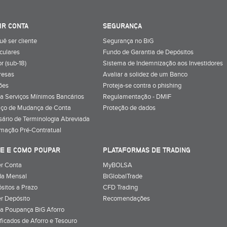
IR CONTA
SEGURANÇA
uê ser cliente
Segurança no BiG
iculares
Fundo de Garantia de Depósitos
r (sub-18)
Sistema de Indemnização aos Investidores
resas
Avaliar a solidez de um Banco
ões
Proteja-se contra o phishing
a Serviços Mínimos Bancários
Regulamentação - DMIF
iço de Mudança de Conta
Proteção de dados
sário de Terminologia Abreviada
rmação Pré-Contratual
E E COMO POUPAR
PLATAFORMAS DE TRADING
r Conta
MyBOLSA
a Mensal
BiGlobalTrade
sitos a Prazo
CFD Trading
r Depósito
Recomendações
a Poupança BiG Aforro
ificados de Aforro e Tesouro