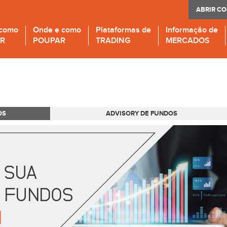
ABRIR C
 como
Onde e como
Plataformas de
Informação de
IR
POUPAR
TRADING
MERCADOS
OS
ADVISORY DE FUNDOS