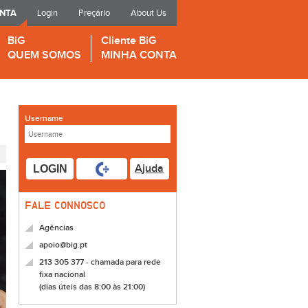
ONTA
Login
Preçário
About Us
BiG
Cliente BiG
QUEM SOMOS
MINHA CONTA
Username
Ajuda
LOGIN
FALE CONNOSCO
Agências
apoio@big.pt
213 305 377 - chamada para rede
fixa nacional
(dias úteis das 8:00 às 21:00)