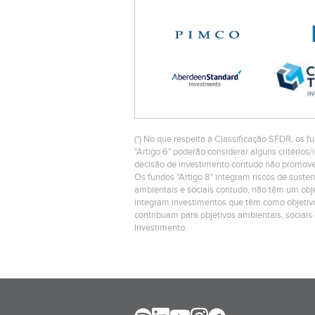
(*) No que respeita à Classificação SFDR, os fu
"Artigo 6" poderão considerar alguns critéri
decisão de investimento contudo não promovem
Os fundos "Artigo 8" integram riscos de suste
ambientais e sociais contudo, não têm um objet
integram investimentos que têm como objetivo
contribuam para objetivos ambientais, sociais
Investimento.