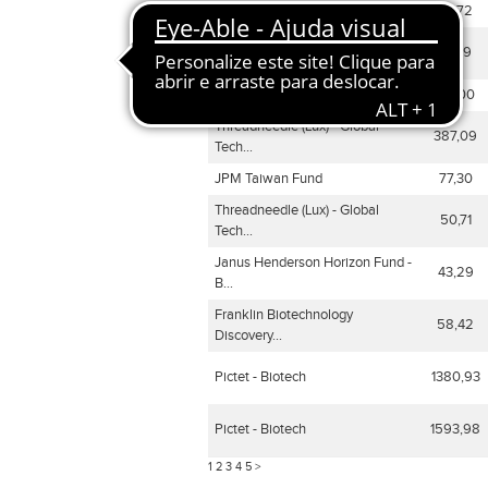
Schroder ISF Taiwanese Equity
84,72
Schroder ISF Taiwanese Equity
51,39
Dist
JPM Korea Equity Fund
28,00
Threadneedle (Lux) - Global
387,09
Tech...
JPM Taiwan Fund
77,30
Threadneedle (Lux) - Global
50,71
Tech...
Janus Henderson Horizon Fund -
43,29
B...
Franklin Biotechnology
58,42
Discovery...
Pictet - Biotech
1380,93
Pictet - Biotech
1593,98
1
2
3
4
5
>