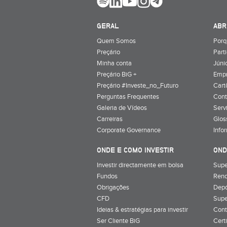
GERAL
ABR
Quem Somos
Porq
Preçário
Part
Minha conta
Júnio
Preçário BiG +
Emp
Preçário #Investe_no_Futuro
Cart
Perguntas Frequentes
Cont
Galeria de Vídeos
Serv
Carreiras
Glos
Corporate Governance
Info
ONDE E COMO INVESTIR
OND
Investir directamente em bolsa
Supe
Fundos
Rend
Obrigações
Depó
CFD
Supe
Ideias & estratégias para investir
Cont
Ser Cliente BiG
Cert