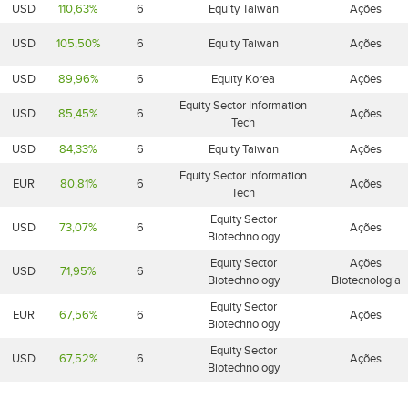
USD
110,63%
6
Equity Taiwan
Ações
USD
105,50%
6
Equity Taiwan
Ações
USD
89,96%
6
Equity Korea
Ações
Equity Sector Information
USD
85,45%
6
Ações
Tech
USD
84,33%
6
Equity Taiwan
Ações
Equity Sector Information
EUR
80,81%
6
Ações
Tech
Equity Sector
USD
73,07%
6
Ações
Biotechnology
Equity Sector
Ações
USD
71,95%
6
Biotechnology
Biotecnologia
Equity Sector
EUR
67,56%
6
Ações
Biotechnology
Equity Sector
USD
67,52%
6
Ações
Biotechnology