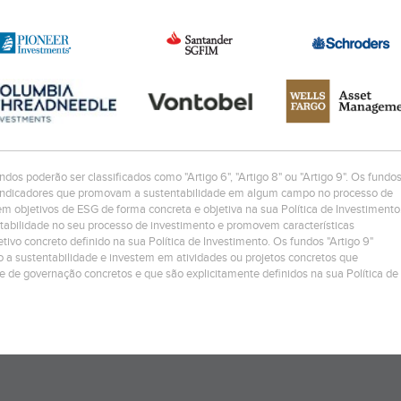
ndos poderão ser classificados como "Artigo 6", "Artigo 8" ou "Artigo 9". Os fundo
os/indicadores que promovam a sustentabilidade em algum campo no processo de
 objetivos de ESG de forma concreta e objetiva na sua Política de Investimento
ntabilidade no seu processo de investimento e promovem características
ivo concreto definido na sua Política de Investimento. Os fundos "Artigo 9"
 a sustentabilidade e investem em atividades ou projetos concretos que
 e de governação concretos e que são explicitamente definidos na sua Política de