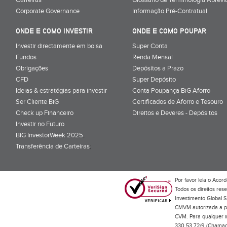
Corporate Governance
Informação Pré-Contratual
ONDE E COMO INVESTIR
ONDE E COMO POUPAR
Investir directamente em bolsa
Super Conta
Fundos
Renda Mensal
Obrigações
Depósitos a Prazo
CFD
Super Depósito
Ideias & estratégias para investir
Conta Poupança BiG Aforro
Ser Cliente BiG
Certificados de Aforro e Tesouro
Check up Financeiro
Direitos e Deveres - Depósitos
Investir no Futuro
BiG InvestorWeek 2025
;
Transferência de Carteiras
;
Por favor leia o
Acord
Todos os direitos res
Investimento Global S
CMVM autorizada a pr
CVM. Para qualquer in
330 53 72/9 (Chamada