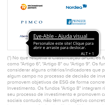
(*) No que respeita à Classificação SFDR, os 
como "Artigo 6", "Artigo 8" ou "Artigo 9". Os f
considerar alguns critérios/indicadores que
algum campo no processo de decisão de inv
promovem objetivos de ESG de forma concreta
Investimento. Os fundos "Artigo 8" integram r
seu processo de investimento e promovem car
sociais contudo, não têm um objetivo concreto