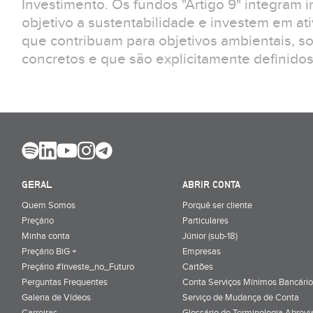
Investimento. Os fundos "Artigo 9" integram
objetivo a sustentabilidade e investem em at
que contribuam para objetivos ambientais, s
concretos e que são explicitamente definidos 
GERAL
ABRIR CONTA
Quem Somos
Porquê ser cliente
Preçário
Particulares
Minha conta
Júnior (sub-18)
Preçário BiG +
Empresas
Preçário #Investe_no_Futuro
Cartões
Perguntas Frequentes
Conta Serviços Mínimos Bancário
Galeria de Vídeos
Serviço de Mudança de Conta
Carreiras
Glossário de Terminologia Abrevi