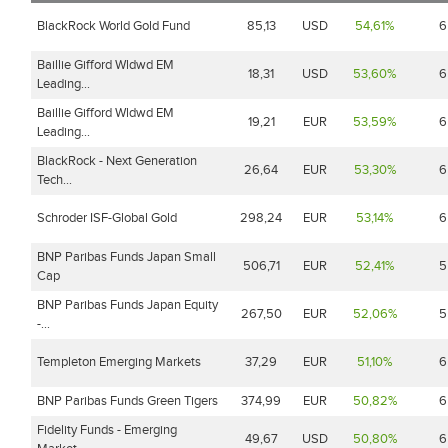
BlackRock World Gold Fund
85,13
USD
54,61%
6
Baillie Gifford Wldwd EM
18,31
USD
53,60%
6
Leading...
Baillie Gifford Wldwd EM
19,21
EUR
53,59%
6
Leading...
BlackRock - Next Generation
26,64
EUR
53,30%
6
Tech...
Schroder ISF-Global Gold
298,24
EUR
53,14%
6
BNP Paribas Funds Japan Small
506,71
EUR
52,41%
5
Cap
BNP Paribas Funds Japan Equity
267,50
EUR
52,06%
5
-...
Templeton Emerging Markets
37,29
EUR
51,10%
6
BNP Paribas Funds Green Tigers
374,99
EUR
50,82%
6
Fidelity Funds - Emerging
49,67
USD
50,80%
6