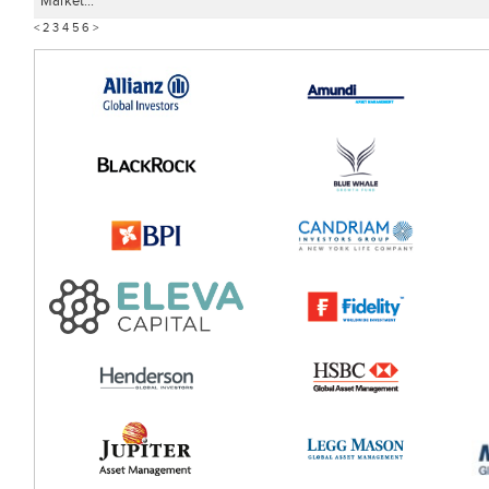
Market...
<
2
3
4
5
6
>