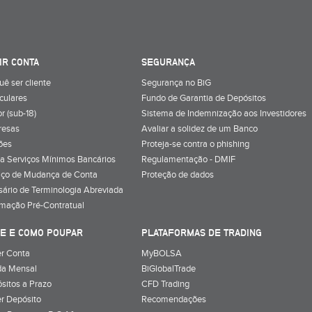
IR CONTA
SEGURANÇA
uê ser cliente
Segurança no BiG
iculares
Fundo de Garantia de Depósitos
r (sub-18)
Sistema de Indemnização aos Investidores
resas
Avaliar a solidez de um Banco
ões
Proteja-se contra o phishing
a Serviços Mínimos Bancários
Regulamentação - DMIF
iço de Mudança de Conta
Proteção de dados
sário de Terminologia Abreviada
rmação Pré-Contratual
E E COMO POUPAR
PLATAFORMAS DE TRADING
r Conta
MyBOLSA
a Mensal
BiGlobalTrade
sitos a Prazo
CFD Trading
r Depósito
Recomendações