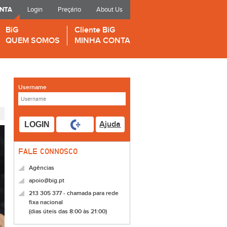
ONTA
Login
Preçário
About Us
BiG
Cliente BiG
QUEM SOMOS
MINHA CONTA
Username
Ajuda
LOGIN
FALE CONNOSCO
Agências
apoio@big.pt
213 305 377 - chamada para rede
fixa nacional
(dias úteis das 8:00 às 21:00)