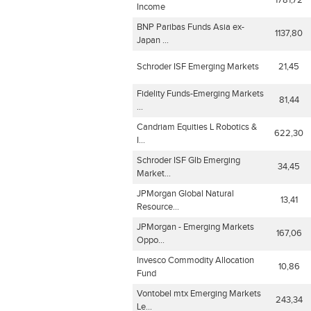
1781,72
Income
BNP Paribas Funds Asia ex-
1137,80
Japan ...
Schroder ISF Emerging Markets
21,45
Fidelity Funds-Emerging Markets
81,44
...
Candriam Equities L Robotics &
622,30
I...
Schroder ISF Glb Emerging
34,45
Market...
JPMorgan Global Natural
13,41
Resource...
JPMorgan - Emerging Markets
167,06
Oppo...
Invesco Commodity Allocation
10,86
Fund
Vontobel mtx Emerging Markets
243,34
Le...