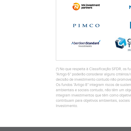
(*) No que respeita à Classificação SFDR, os fu
"Artigo 6" poderão considerar alguns critéri
decisão de investimento contudo não promovem
Os fundos "Artigo 8" integram riscos de suste
ambientais e sociais contudo, não têm um objet
integram investimentos que têm como objetivo
contribuam para objetivos ambientais, sociais
Investimento.