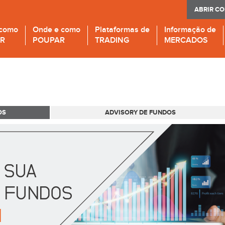
ABRIR C
 como
Onde e como
Plataformas de
Informação de
IR
POUPAR
TRADING
MERCADOS
OS
ADVISORY DE FUNDOS