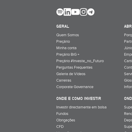
GERAL
ABR
Quem Somos
Porq
Preçário
Part
Minha conta
Júnio
Preçário BiG +
Emp
Preçário #Investe_no_Futuro
Cart
Perguntas Frequentes
Cont
Galeria de Vídeos
Serv
Carreiras
Glos
Corporate Governance
Info
ONDE E COMO INVESTIR
OND
Investir directamente em bolsa
Supe
Fundos
Rend
Obrigações
Depó
CFD
Supe