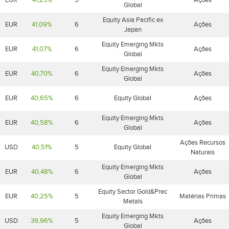
EUR
41,23%
5
Ações
Global
Equity Asia Pacific ex
EUR
41,09%
6
Ações
Japan
Equity Emerging Mkts
EUR
41,07%
6
Ações
Global
Equity Emerging Mkts
EUR
40,70%
6
Ações
Global
EUR
40,65%
6
Equity Global
Ações
Equity Emerging Mkts
EUR
40,58%
6
Ações
Global
Ações Recursos
USD
40,51%
5
Equity Global
Naturais
Equity Emerging Mkts
EUR
40,48%
6
Ações
Global
Equity Sector Gold&Prec
EUR
40,25%
5
Matérias Primas
Metals
Equity Emerging Mkts
USD
39,96%
5
Ações
Global