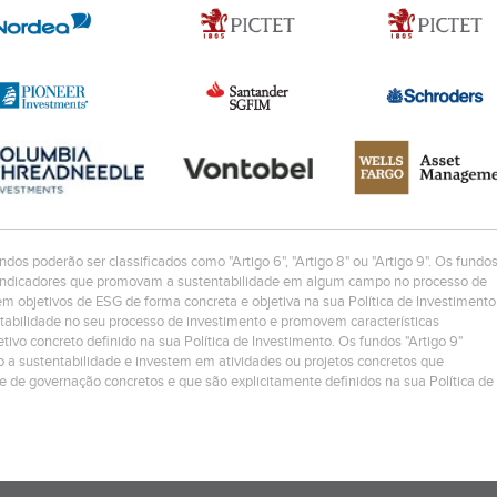
ndos poderão ser classificados como "Artigo 6", "Artigo 8" ou "Artigo 9". Os fundo
os/indicadores que promovam a sustentabilidade em algum campo no processo de
 objetivos de ESG de forma concreta e objetiva na sua Política de Investimento
ntabilidade no seu processo de investimento e promovem características
ivo concreto definido na sua Política de Investimento. Os fundos "Artigo 9"
 a sustentabilidade e investem em atividades ou projetos concretos que
 e de governação concretos e que são explicitamente definidos na sua Política de