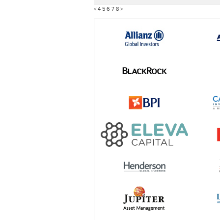
<
4
5
6
7
8
>