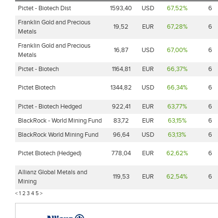
Pictet - Biotech Dist
1593,40
USD
67,52%
6
Franklin Gold and Precious
19,52
EUR
67,28%
6
Metals
Franklin Gold and Precious
16,87
USD
67,00%
6
Metals
Pictet - Biotech
1164,81
EUR
66,37%
6
Pictet Biotech
1344,82
USD
66,34%
6
Pictet - Biotech Hedged
922,41
EUR
63,77%
6
BlackRock - World Mining Fund
83,72
EUR
63,15%
6
BlackRock World Mining Fund
96,64
USD
63,13%
6
Pictet Biotech (Hedged)
778,04
EUR
62,62%
6
Allianz Global Metals and
119,53
EUR
62,54%
6
Mining
<
1
2
3
4
5
>