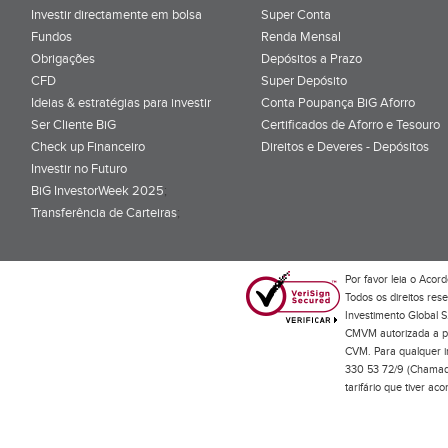
Investir directamente em bolsa
Super Conta
Fundos
Renda Mensal
Obrigações
Depósitos a Prazo
CFD
Super Depósito
Ideias & estratégias para investir
Conta Poupança BiG Aforro
Ser Cliente BiG
Certificados de Aforro e Tesouro
Check up Financeiro
Direitos e Deveres - Depósitos
Investir no Futuro
BiG InvestorWeek 2025
;
Transferência de Carteiras
;
Por favor leia o
Acord
Todos os direitos res
Investimento Global S
CMVM autorizada a pr
CVM. Para qualquer in
330 53 72/9 (Chamada
tarifário que tiver a