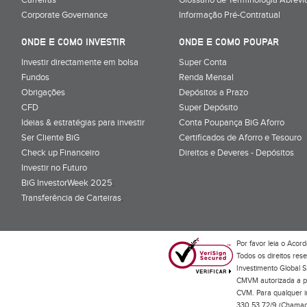
Corporate Governance
Informação Pré-Contratual
ONDE E COMO INVESTIR
ONDE E COMO POUPAR
Investir directamente em bolsa
Super Conta
Fundos
Renda Mensal
Obrigações
Depósitos a Prazo
CFD
Super Depósito
Ideias & estratégias para investir
Conta Poupança BiG Aforro
Ser Cliente BiG
Certificados de Aforro e Tesouro
Check up Financeiro
Direitos e Deveres - Depósitos
Investir no Futuro
BiG InvestorWeek 2025
;
Transferência de Carteiras
;
Por favor leia o
Acord
Todos os direitos res
Investimento Global S
CMVM autorizada a pr
CVM. Para qualquer in
330 53 72/9 (Chamada