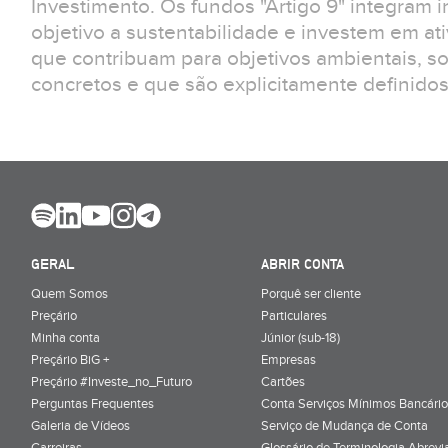
Investimento. Os fundos "Artigo 9" integram
objetivo a sustentabilidade e investem em at
que contribuam para objetivos ambientais, s
concretos e que são explicitamente definidos 
GERAL
ABRIR CONTA
Quem Somos
Porquê ser cliente
Preçário
Particulares
Minha conta
Júnior (sub-18)
Preçário BiG +
Empresas
Preçário #Investe_no_Futuro
Cartões
Perguntas Frequentes
Conta Serviços Mínimos Bancário
Galeria de Vídeos
Serviço de Mudança de Conta
Carreiras
Glossário de Terminologia Abrevi