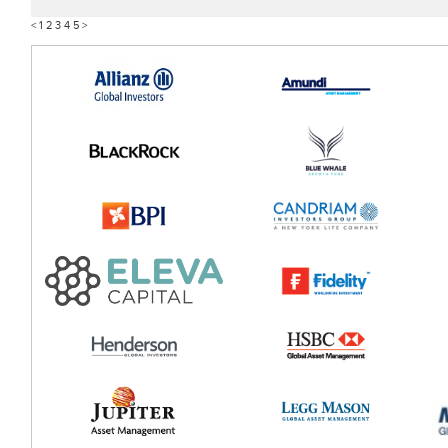
<
1
2
3
4
5
>