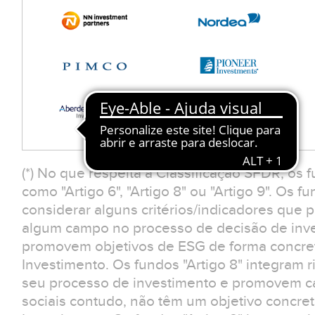
(*) No que respeita à Classificação SFDR, os 
como "Artigo 6", "Artigo 8" ou "Artigo 9". Os f
considerar alguns critérios/indicadores que
algum campo no processo de decisão de inv
promovem objetivos de ESG de forma concreta
Investimento. Os fundos "Artigo 8" integram r
seu processo de investimento e promovem car
sociais contudo, não têm um objetivo concreto