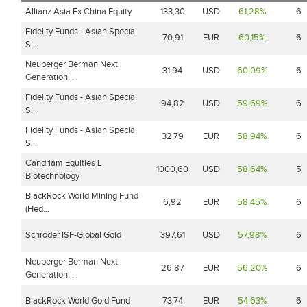
Allianz Asia Ex China Equity
133,30
USD
61,28%
6
Fidelity Funds - Asian Special
70,91
EUR
60,15%
6
S...
Neuberger Berman Next
31,94
USD
60,09%
6
Generation...
Fidelity Funds - Asian Special
94,82
USD
59,69%
6
S...
Fidelity Funds - Asian Special
32,79
EUR
58,94%
6
S...
Candriam Equities L
1000,60
USD
58,64%
5
Biotechnology
BlackRock World Mining Fund
6,92
EUR
58,45%
6
(Hed...
Schroder ISF-Global Gold
397,61
USD
57,98%
6
Neuberger Berman Next
26,87
EUR
56,20%
6
Generation...
BlackRock World Gold Fund
73,74
EUR
54,63%
6