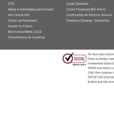
CFD
Super Depósito
Ideias & estratégias para investir
Conta Poupança BiG Aforro
Ser Cliente BiG
Certificados de Aforro e Tesouro
Check up Financeiro
Direitos e Deveres - Depósitos
Investir no Futuro
BiG InvestorWeek 2025
;
Transferência de Carteiras
;
Por favor leia o
Acord
Todos os direitos res
Investimento Global S
CMVM autorizada a pr
CVM. Para qualquer in
330 53 72/9 (Chamada
tarifário que tiver a