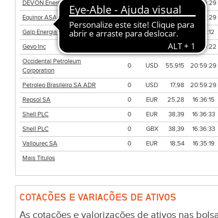
DEVON Energy Corporation
0
USD
42,965
20:59:29
Equinor ASA ADR
0
USD
38,90
20:59:29
Galp Energia (Nom)
0
EUR
19,825
16:35:12
Gevo Inc
0
USD
1,555
20:59:22
Occidental Petroleum
0
USD
55,915
20:59:29
Corporation
Petroleo Brasileiro SA ADR
0
USD
17,98
20:59:29
Repsol SA
0
EUR
25,28
16:36:15
Shell PLC
0
EUR
38,39
16:36:33
Shell PLC
0
GBX
38,39
16:36:33
Vallourec SA
0
EUR
18,54
16:35:19
Mais Títulos
COTAÇÕES E VARIAÇÕES DE ATIVOS
As cotações e valorizações de ativos nas bo