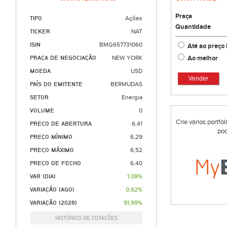
Praça
TIPO
Ações
Quantidade
TICKER
NAT
ISIN
BMG657731060
Até ao preço 
Ao melhor
PRAÇA DE NEGOCIAÇÃO
NEW YORK
MOEDA
USD
Vender
PAÍS DO EMITENTE
BERMUDAS
SETOR
Energia
VOLUME
0
Crie vários portfó
PREÇO DE ABERTURA
6,41
pod
PREÇO MÍNIMO
6,29
PREÇO MÁXIMO
6,52
PREÇO DE FECHO
6,40
VAR (DIA)
1,09%
VARIAÇÃO (AGO)
0,62%
VARIAÇÃO (2026)
91,99%
HISTÓRICO DE COTAÇÕES