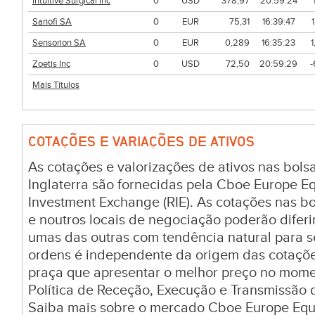
Intuitive Surgical Inc
0
USD
378,97
20:59:24
Sanofi SA
0
EUR
75,31
16:39:47
Sensorion SA
0
EUR
0,289
16:35:23
Zoetis Inc
0
USD
72,50
20:59:29
-
Mais Títulos
COTAÇÕES E VARIAÇÕES DE ATIVOS
As cotações e valorizações de ativos nas bol
Inglaterra são fornecidas pela Cboe Europe E
Investment Exchange (RIE). As cotações nas bol
e noutros locais de negociação poderão difer
umas das outras com tendência natural para 
ordens é independente da origem das cotaçõ
praça que apresentar o melhor preço no mom
Política de Receção, Execução e Transmissão 
Saiba mais sobre o mercado Cboe Europe Equi