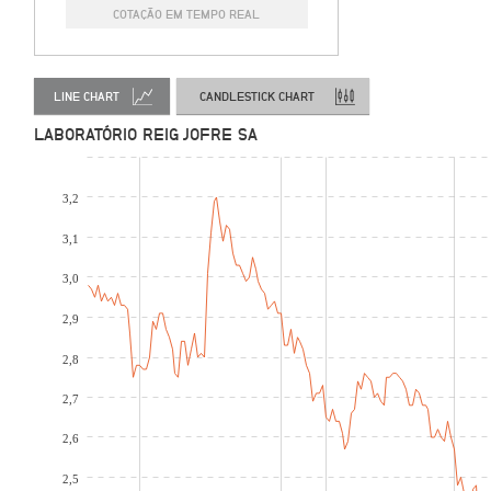
COTAÇÃO EM TEMPO REAL
LINE CHART
CANDLESTICK CHART
LABORATÓRIO REIG JOFRE SA
3,2
3,1
3,0
2,9
2,8
2,7
2,6
2,5