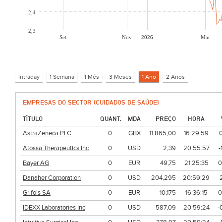
2,4
2,3
Set
Nov
2026
Mar
EMPRESAS DO SECTOR (CUIDADOS DE SAÚDE)
TÍTULO
QUANT.
MDA
PREÇO
HORA
AstraZeneca PLC
0
GBX
11.865,00
16:29:59
Atossa Therapeutics Inc
0
USD
2,39
20:55:57
-
Bayer AG
0
EUR
49,75
21:25:35
0
Danaher Corporation
0
USD
204,295
20:59:29
Grifols SA
0
EUR
10,175
16:36:15
0
IDEXX Laboratories Inc
0
USD
587,09
20:59:24
-