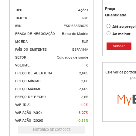
Praça
TIPO
Ações
Quantidade
TICKER
RJF
ISIN
ES0165359029
Até ao preço 
Ao melhor
PRAÇA DE NEGOCIAÇÃO
Bolsa de Madrid
MOEDA
EUR
Vender
PAÍS DO EMITENTE
ESPANHA
SETOR
Cuidados de saúde
VOLUME
0
Crie vários portfó
PREÇO DE ABERTURA
2,665
pod
PREÇO MÍNIMO
2,66
PREÇO MÁXIMO
2,665
PREÇO DE FECHO
2,66
VAR (DIA)
-1,12%
VARIAÇÃO (AGO)
-3,27%
VARIAÇÃO (2026)
0,38%
HISTÓRICO DE COTAÇÕES