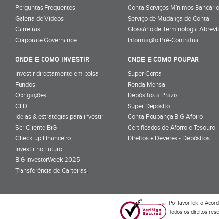
Perguntas Frequentes
Conta Serviços Mínimos Bancário
Galeria de Vídeos
Serviço de Mudança de Conta
Carreiras
Glossário de Terminologia Abrevi
Corporate Governance
Informação Pré-Contratual
ONDE E COMO INVESTIR
ONDE E COMO POUPAR
Investir directamente em bolsa
Super Conta
Fundos
Renda Mensal
Obrigações
Depósitos a Prazo
CFD
Super Depósito
Ideias & estratégias para investir
Conta Poupança BiG Aforro
Ser Cliente BiG
Certificados de Aforro e Tesouro
Check up Financeiro
Direitos e Deveres - Depósitos
Investir no Futuro
BiG InvestorWeek 2025
;
Transferência de Carteiras
;
Por favor leia o
Acord
Todos os direitos res