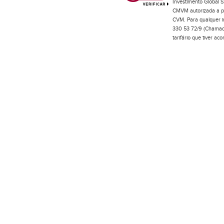
Investimento Global S
CMVM autorizada a pr
CVM. Para qualquer in
330 53 72/9 (Chamada
tarifário que tiver a