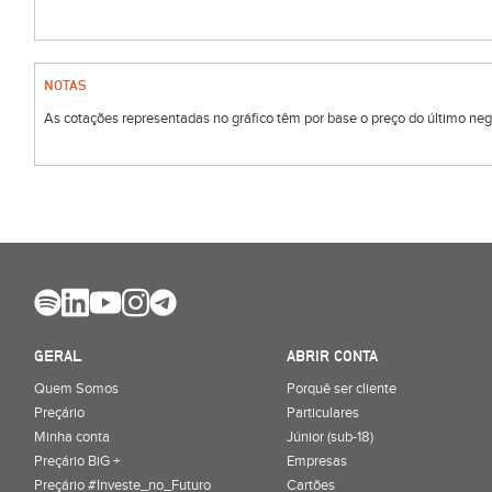
NOTAS
As cotações representadas no gráfico têm por base o preço do último negóc
GERAL
ABRIR CONTA
Quem Somos
Porquê ser cliente
Preçário
Particulares
Minha conta
Júnior (sub-18)
Preçário BiG +
Empresas
Preçário #Investe_no_Futuro
Cartões