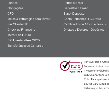
Fundos
Renda Mensal
Obrigações
Depósitos a Prazo
CFD
Super Depósito
Ideias & estratégias para investir
Conta Poupança BiG Aforro
Ser Cliente BiG
Certificados de Aforro e Tesouro
Check up Financeiro
Direitos e Deveres - Depósitos
Investir no Futuro
BiG InvestorWeek 2025
;
Transferência de Carteiras
;
Por favor leia o
Acord
Todos os direitos res
Investimento Global S
CMVM autorizada a pr
CVM. Para qualquer in
330 53 72/9 (Chamada
tarifário que tiver a