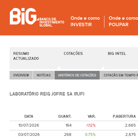
Onde e como
Onde e como
INVESTIR
POUPAR
RESUMO
COTAÇÕES
BIG INTEL
ACTUALIZADO
OVERVIEW
NOTÍCIAS
HISTÓRICO DE COTAÇÕES
COTAÇÃO EM TEMPO 
LABORATÓRIO REIG JOFRE SA (RJF)
DATA
QUANT.
VAR.
P.ABERTURA
10/07/2026
164
-1,12%
2,665
03/07/2026
268
0,75%
2,675