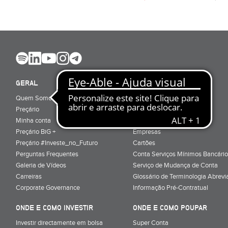
GERAL
ABRIR CONTA
Quem Somos
Porquê ser cliente
Preçário
Particulares
Minha conta
Júnior (sub-18)
Preçário BiG +
Empresas
Preçário #Investe_no_Futuro
Cartões
Perguntas Frequentes
Conta Serviços Mínimos Bancário
Galeria de Vídeos
Serviço de Mudança de Conta
Carreiras
Glossário de Terminologia Abrevi
Corporate Governance
Informação Pré-Contratual
ONDE E COMO INVESTIR
ONDE E COMO POUPAR
Investir directamente em bolsa
Super Conta