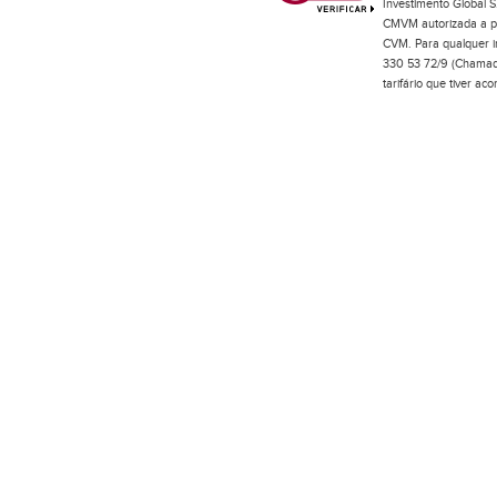
Investimento Global S
CMVM autorizada a pr
CVM. Para qualquer in
330 53 72/9 (Chamada
tarifário que tiver a