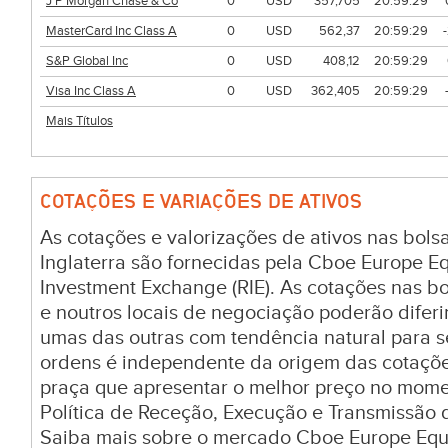
J P Morgan Chase & Co
0
USD
357,705
20:59:29
MasterCard Inc Class A
0
USD
562,37
20:59:29
S&P Global Inc
0
USD
408,12
20:59:29
Visa Inc Class A
0
USD
362,405
20:59:29
Mais Títulos
COTAÇÕES E VARIAÇÕES DE ATIVOS
As cotações e valorizações de ativos nas bol
Inglaterra são fornecidas pela Cboe Europe E
Investment Exchange (RIE). As cotações nas bol
e noutros locais de negociação poderão difer
umas das outras com tendência natural para 
ordens é independente da origem das cotaçõ
praça que apresentar o melhor preço no mom
Política de Receção, Execução e Transmissão 
Saiba mais sobre o mercado Cboe Europe Equi