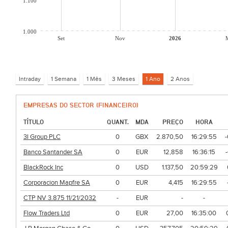
1.100
1.000
Set
Nov
2026
EMPRESAS DO SECTOR (FINANCEIRO)
TÍTULO
QUANT.
MDA
PREÇO
HORA
3I Group PLC
0
GBX
2.870,50
16:29:55
Banco Santander SA
0
EUR
12,858
16:36:15
BlackRock Inc
0
USD
1.137,50
20:59:29
Corporacion Mapfre SA
0
EUR
4,415
16:29:55
CTP NV 3.875 11/21/2032
-
EUR
-
-
Flow Traders Ltd
0
EUR
27,00
16:35:00