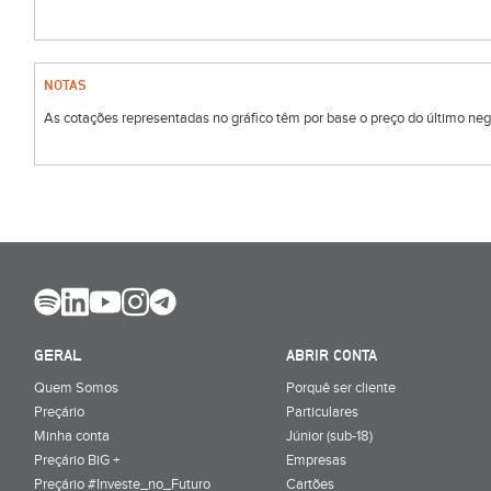
NOTAS
As cotações representadas no gráfico têm por base o preço do último negóc
GERAL
ABRIR CONTA
Quem Somos
Porquê ser cliente
Preçário
Particulares
Minha conta
Júnior (sub-18)
Preçário BiG +
Empresas
Preçário #Investe_no_Futuro
Cartões