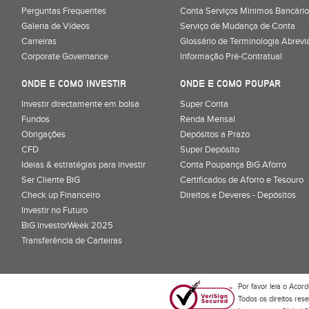
Perguntas Frequentes
Conta Serviços Mínimos Bancário
Galeria de Vídeos
Serviço de Mudança de Conta
Carreiras
Glossário de Terminologia Abrevi
Corporate Governance
Informação Pré-Contratual
ONDE E COMO INVESTIR
ONDE E COMO POUPAR
Investir directamente em bolsa
Super Conta
Fundos
Renda Mensal
Obrigações
Depósitos a Prazo
CFD
Super Depósito
Ideias & estratégias para investir
Conta Poupança BiG Aforro
Ser Cliente BiG
Certificados de Aforro e Tesouro
Check up Financeiro
Direitos e Deveres - Depósitos
Investir no Futuro
BiG InvestorWeek 2025
;
Transferência de Carteiras
;
Por favor leia o
Acord
Todos os direitos res