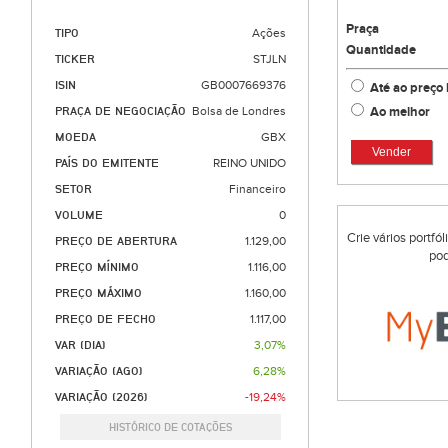
Praça
TIPO
Ações
Quantidade
TICKER
STJLN
ISIN
GB0007669376
Até ao preço 
Ao melhor
PRAÇA DE NEGOCIAÇÃO
Bolsa de Londres
MOEDA
GBX
Vender
PAÍS DO EMITENTE
REINO UNIDO
SETOR
Financeiro
VOLUME
0
Crie vários portfó
PREÇO DE ABERTURA
1.129,00
pod
PREÇO MÍNIMO
1.116,00
PREÇO MÁXIMO
1.160,00
PREÇO DE FECHO
1.117,00
VAR (DIA)
3,07%
VARIAÇÃO (AGO)
6,28%
VARIAÇÃO (2026)
-19,24%
HISTÓRICO DE COTAÇÕES