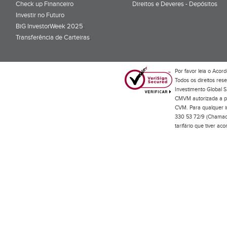
Check up Financeiro
Direitos e Deveres - Depósitos
Investir no Futuro
BiG InvestorWeek 2025
;
Transferência de Carteiras
;
Por favor leia o
Acord
Todos os direitos res
Investimento Global S
CMVM autorizada a pr
CVM. Para qualquer in
330 53 72/9 (Chamada
tarifário que tiver a