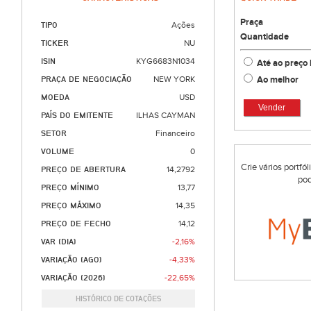
Praça
TIPO
Ações
Quantidade
TICKER
NU
ISIN
KYG6683N1034
Até ao preço 
Ao melhor
PRAÇA DE NEGOCIAÇÃO
NEW YORK
MOEDA
USD
Vender
PAÍS DO EMITENTE
ILHAS CAYMAN
SETOR
Financeiro
VOLUME
0
Crie vários portfó
PREÇO DE ABERTURA
14,2792
pod
PREÇO MÍNIMO
13,77
PREÇO MÁXIMO
14,35
PREÇO DE FECHO
14,12
VAR (DIA)
-2,16%
VARIAÇÃO (AGO)
-4,33%
VARIAÇÃO (2026)
-22,65%
HISTÓRICO DE COTAÇÕES