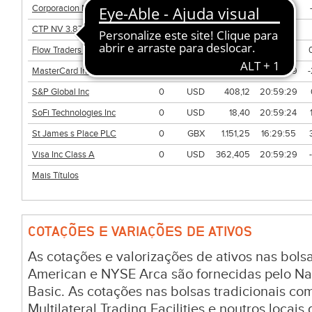
Corporacion Mapfre SA
0
EUR
4,415
16:29:55
CTP NV 3.875 11/21/2032
-
EUR
-
-
Flow Traders Ltd
0
EUR
27,00
16:35:00
MasterCard Inc Class A
0
USD
562,37
20:59:29
S&P Global Inc
0
USD
408,12
20:59:29
SoFi Technologies Inc
0
USD
18,40
20:59:24
St James s Place PLC
0
GBX
1.151,25
16:29:55
Visa Inc Class A
0
USD
362,405
20:59:29
Mais Títulos
COTAÇÕES E VARIAÇÕES DE ATIVOS
As cotações e valorizações de ativos nas bo
American e NYSE Arca são fornecidas pelo Na
Basic. As cotações nas bolsas tradicionais c
Multilateral Trading Facilities e noutros locai