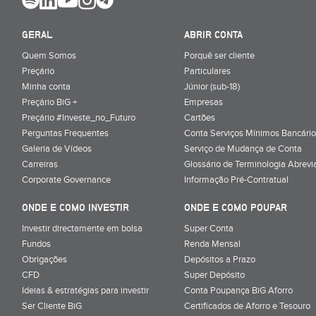
GERAL
ABRIR CONTA
Quem Somos
Porquê ser cliente
Preçário
Particulares
Minha conta
Júnior (sub-18)
Preçário BiG +
Empresas
Preçário #Investe_no_Futuro
Cartões
Perguntas Frequentes
Conta Serviços Mínimos Bancário
Galeria de Vídeos
Serviço de Mudança de Conta
Carreiras
Glossário de Terminologia Abrevi
Corporate Governance
Informação Pré-Contratual
ONDE E COMO INVESTIR
ONDE E COMO POUPAR
Investir directamente em bolsa
Super Conta
Fundos
Renda Mensal
Obrigações
Depósitos a Prazo
CFD
Super Depósito
Ideias & estratégias para investir
Conta Poupança BiG Aforro
Ser Cliente BiG
Certificados de Aforro e Tesouro