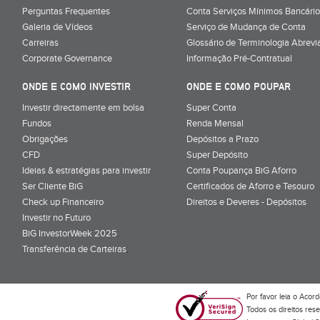
Perguntas Frequentes
Conta Serviços Mínimos Bancário
Galeria de Vídeos
Serviço de Mudança de Conta
Carreiras
Glossário de Terminologia Abrevi
Corporate Governance
Informação Pré-Contratual
ONDE E COMO INVESTIR
ONDE E COMO POUPAR
Investir directamente em bolsa
Super Conta
Fundos
Renda Mensal
Obrigações
Depósitos a Prazo
CFD
Super Depósito
Ideias & estratégias para investir
Conta Poupança BiG Aforro
Ser Cliente BiG
Certificados de Aforro e Tesouro
Check up Financeiro
Direitos e Deveres - Depósitos
Investir no Futuro
BiG InvestorWeek 2025
;
Transferência de Carteiras
;
Por favor leia o
Acord
Todos os direitos res