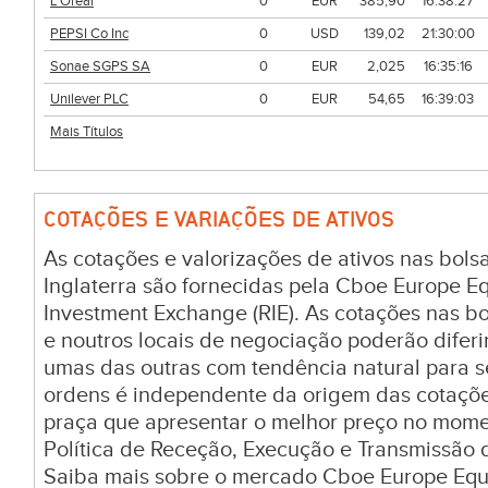
L Oreal
0
EUR
385,90
16:38:27
PEPSI Co Inc
0
USD
139,02
21:30:00
Sonae SGPS SA
0
EUR
2,025
16:35:16
Unilever PLC
0
EUR
54,65
16:39:03
Mais Títulos
COTAÇÕES E VARIAÇÕES DE ATIVOS
As cotações e valorizações de ativos nas bol
Inglaterra são fornecidas pela Cboe Europe E
Investment Exchange (RIE). As cotações nas bol
e noutros locais de negociação poderão difer
umas das outras com tendência natural para 
ordens é independente da origem das cotaçõ
praça que apresentar o melhor preço no mom
Política de Receção, Execução e Transmissão 
Saiba mais sobre o mercado Cboe Europe Equi