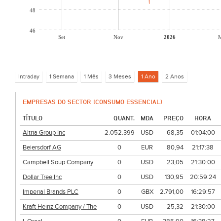
48
46
Set
Nov
2026
M
EMPRESAS DO SECTOR (CONSUMO ESSENCIAL)
TÍTULO
QUANT.
MDA
PREÇO
HORA
Altria Group Inc
2.052.399
USD
68,35
01:04:00
Beiersdorf AG
0
EUR
80,94
21:17:38
Campbell Soup Company
0
USD
23,05
21:30:00
Dollar Tree Inc
0
USD
130,95
20:59:24
Imperial Brands PLC
0
GBX
2.791,00
16:29:57
Kraft Heinz Company / The
0
USD
25,32
21:30:00