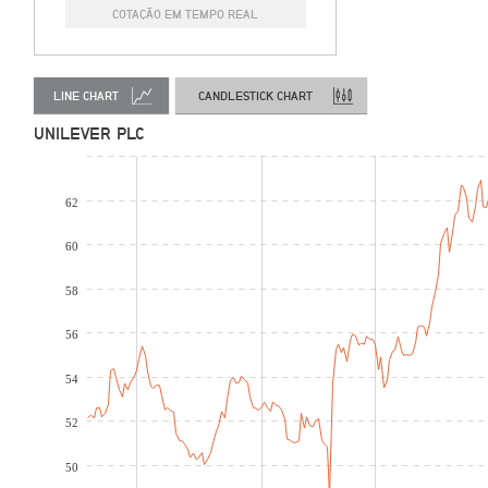
COTAÇÃO EM TEMPO REAL
LINE CHART
CANDLESTICK CHART
UNILEVER PLC
62
60
58
56
54
52
50