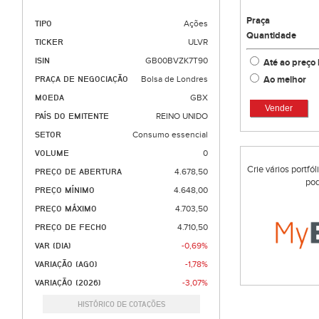
Praça
TIPO
Ações
Quantidade
TICKER
ULVR
ISIN
GB00BVZK7T90
Até ao preço 
Ao melhor
PRAÇA DE NEGOCIAÇÃO
Bolsa de Londres
MOEDA
GBX
Vender
PAÍS DO EMITENTE
REINO UNIDO
SETOR
Consumo essencial
VOLUME
0
Crie vários portfó
PREÇO DE ABERTURA
4.678,50
pod
PREÇO MÍNIMO
4.648,00
PREÇO MÁXIMO
4.703,50
PREÇO DE FECHO
4.710,50
VAR (DIA)
-0,69%
VARIAÇÃO (AGO)
-1,78%
VARIAÇÃO (2026)
-3,07%
HISTÓRICO DE COTAÇÕES