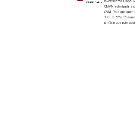
Investimento Global S
CMVM autorizada a pr
CVM. Para qualquer in
330 53 72/9 (Chamada
tarifário que tiver a