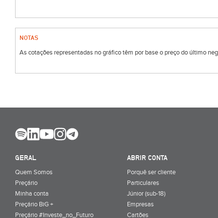
NOTAS
As cotações representadas no gráfico têm por base o preço do último negóc
GERAL
ABRIR CONTA
Quem Somos
Porquê ser cliente
Preçário
Particulares
Minha conta
Júnior (sub-18)
Preçário BiG +
Empresas
Preçário #Investe_no_Futuro
Cartões