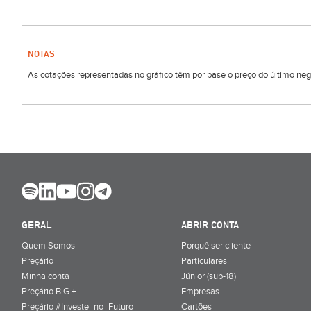
NOTAS
As cotações representadas no gráfico têm por base o preço do último negóc
GERAL
ABRIR CONTA
Quem Somos
Porquê ser cliente
Preçário
Particulares
Minha conta
Júnior (sub-18)
Preçário BiG +
Empresas
Preçário #Investe_no_Futuro
Cartões