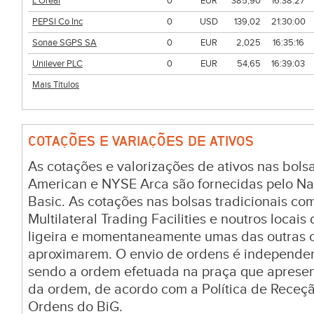
L Oreal
0
EUR
385,90
16:38:27
PEPSI Co Inc
0
USD
139,02
21:30:00
Sonae SGPS SA
0
EUR
2,025
16:35:16
Unilever PLC
0
EUR
54,65
16:39:03
Mais Títulos
COTAÇÕES E VARIAÇÕES DE ATIVOS
As cotações e valorizações de ativos nas bo
American e NYSE Arca são fornecidas pelo Na
Basic. As cotações nas bolsas tradicionais c
Multilateral Trading Facilities e noutros locai
ligeira e momentaneamente umas das outras c
aproximarem. O envio de ordens é independen
sendo a ordem efetuada na praça que aprese
da ordem, de acordo com a Política de Receç
Ordens do BiG.