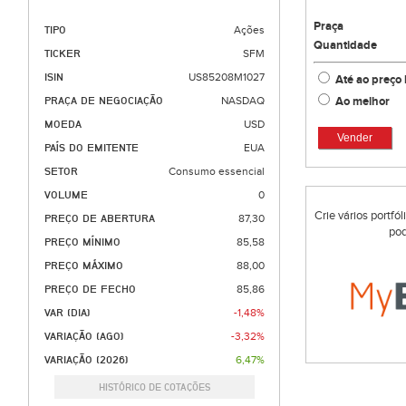
Praça
TIPO
Ações
Quantidade
TICKER
SFM
ISIN
US85208M1027
Até ao preço 
Ao melhor
PRAÇA DE NEGOCIAÇÃO
NASDAQ
MOEDA
USD
Vender
PAÍS DO EMITENTE
EUA
SETOR
Consumo essencial
VOLUME
0
Crie vários portfó
PREÇO DE ABERTURA
87,30
pod
PREÇO MÍNIMO
85,58
PREÇO MÁXIMO
88,00
PREÇO DE FECHO
85,86
VAR (DIA)
-1,48%
VARIAÇÃO (AGO)
-3,32%
VARIAÇÃO (2026)
6,47%
HISTÓRICO DE COTAÇÕES