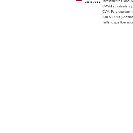
Investimento Global S
CMVM autorizada a pr
CVM. Para qualquer in
330 53 72/9 (Chamada
tarifário que tiver a