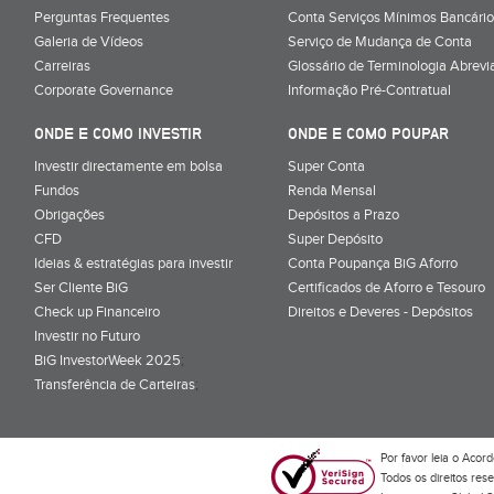
Perguntas Frequentes
Conta Serviços Mínimos Bancário
Galeria de Vídeos
Serviço de Mudança de Conta
Carreiras
Glossário de Terminologia Abrevi
Corporate Governance
Informação Pré-Contratual
ONDE E COMO INVESTIR
ONDE E COMO POUPAR
Investir directamente em bolsa
Super Conta
Fundos
Renda Mensal
Obrigações
Depósitos a Prazo
CFD
Super Depósito
Ideias & estratégias para investir
Conta Poupança BiG Aforro
Ser Cliente BiG
Certificados de Aforro e Tesouro
Check up Financeiro
Direitos e Deveres - Depósitos
Investir no Futuro
BiG InvestorWeek 2025
;
Transferência de Carteiras
;
Por favor leia o
Acord
Todos os direitos res