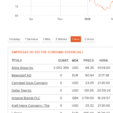
70
60
Set
Nov
2026
M
EMPRESAS DO SECTOR (CONSUMO ESSENCIAL)
TÍTULO
QUANT.
MDA
PREÇO
HORA
Altria Group Inc
2.052.399
USD
68,35
01:04:00
Beiersdorf AG
0
EUR
80,94
21:17:38
Campbell Soup Company
0
USD
23,05
21:30:00
Dollar Tree Inc
0
USD
130,95
20:59:24
Imperial Brands PLC
0
GBX
2.791,00
16:29:57
Kraft Heinz Company / The
0
USD
25,32
21:30:00