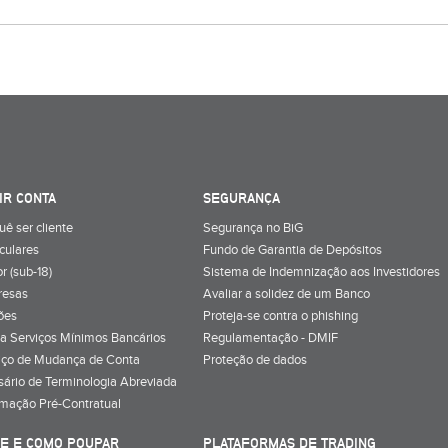
IR CONTA
SEGURANÇA
uê ser cliente
Segurança no BiG
iculares
Fundo de Garantia de Depósitos
r (sub-18)
Sistema de Indemnização aos Investidores
resas
Avaliar a solidez de um Banco
ões
Proteja-se contra o phishing
a Serviços Mínimos Bancários
Regulamentação - DMIF
iço de Mudança de Conta
Proteção de dados
sário de Terminologia Abreviada
rmação Pré-Contratual
E E COMO POUPAR
PLATAFORMAS DE TRADING