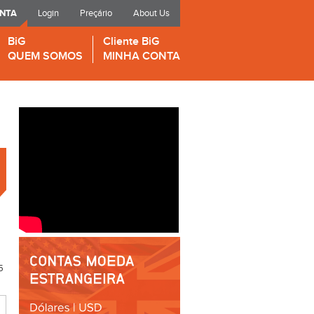
ONTA
Login
Preçário
About Us
BiG
Cliente BiG
QUEM SOMOS
MINHA CONTA
5