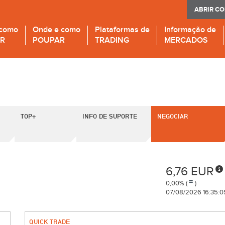
ABRIR C
 como
Onde e como
Plataformas de
Informação de
IR
POUPAR
TRADING
MERCADOS
TOP+
INFO DE SUPORTE
NEGOCIAR
6,76 EUR
0,00% (
)
07/08/2026 16:35:0
QUICK TRADE