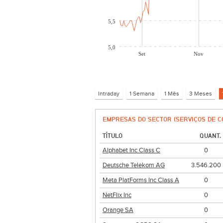
5,5
5,0
Set
Nov
EMPRESAS DO SECTOR (SERVIÇOS DE C
TÍTULO
QUANT.
Alphabet Inc Class C
0
Deutsche Telekom AG
3.546.200
Meta PlatForms Inc Class A
0
NetFlix Inc
0
Orange SA
0