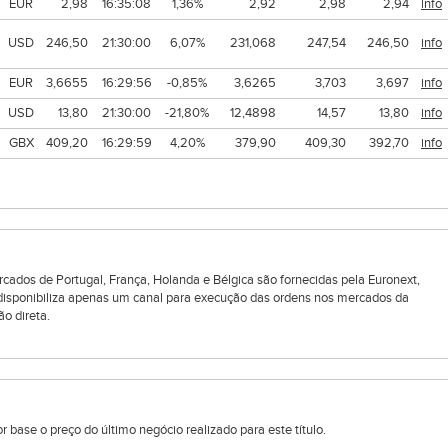
EUR
2,98
16:35:08
1,36%
2,92
2,98
2,94
info
USD
246,50
21:30:00
6,07%
231,068
247,54
246,50
info
EUR
3,6655
16:29:56
-0,85%
3,6265
3,703
3,697
info
USD
13,80
21:30:00
-21,80%
12,4898
14,57
13,80
info
GBX
409,20
16:29:59
4,20%
379,90
409,30
392,70
info
rcados de Portugal, França, Holanda e Bélgica são fornecidas pela Euronext,
 disponibiliza apenas um canal para execução das ordens nos mercados da
ão direta.
 base o preço do último negócio realizado para este título.