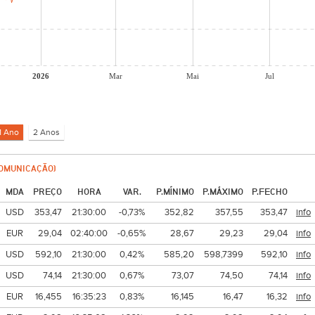
2026
Mar
Mai
Jul
OMUNICAÇÃO)
MDA
PREÇO
HORA
VAR.
P.MÍNIMO
P.MÁXIMO
P.FECHO
USD
353,47
21:30:00
-0,73%
352,82
357,55
353,47
info
EUR
29,04
02:40:00
-0,65%
28,67
29,23
29,04
info
USD
592,10
21:30:00
0,42%
585,20
598,7399
592,10
info
USD
74,14
21:30:00
0,67%
73,07
74,50
74,14
info
EUR
16,455
16:35:23
0,83%
16,145
16,47
16,32
info