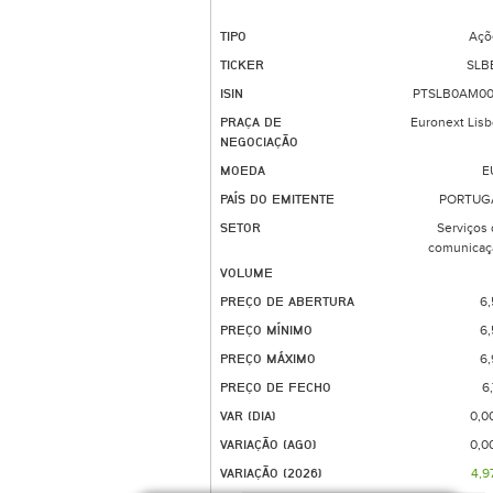
TIPO
Açõ
TICKER
SLB
ISIN
PTSLB0AM00
PRAÇA DE
Euronext Lis
NEGOCIAÇÃO
MOEDA
E
PAÍS DO EMITENTE
PORTUG
SETOR
Serviços
comunicaç
VOLUME
PREÇO DE ABERTURA
6,
PREÇO MÍNIMO
6,
PREÇO MÁXIMO
6,
PREÇO DE FECHO
6
VAR (DIA)
0,0
VARIAÇÃO (AGO)
0,0
VARIAÇÃO (2026)
4,9