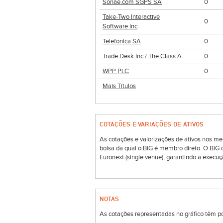
Sonae.com SGPS SA
0
Take-Two Interactive
0
Software Inc
Telefonica SA
0
Trade Desk Inc / The Class A
0
WPP PLC
0
Mais Títulos
COTAÇÕES E VARIAÇÕES DE ATIVOS
As cotações e valorizações de ativos nos me
bolsa da qual o BiG é membro direto. O BiG
Euronext (single venue), garantindo a execuç
NOTAS
As cotações representadas no gráfico têm por