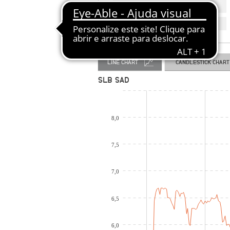
HISTÓRICO DE COTAÇÕES
COTAÇÃO EM TEMPO REAL
LINE CHART
CANDLESTICK CHART
SLB SAD
8,0
7,5
7,0
6,5
6,0