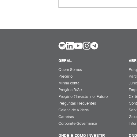
GERAL
ABR
Quem Somos
Porq
Preçário
Part
Minha conta
Júnio
Preçário BiG +
Emp
Preçário #Investe_no_Futuro
Cart
Perguntas Frequentes
Cont
Galeria de Vídeos
Serv
Carreiras
Glos
Corporate Governance
Info
ONDE E COMO INVESTIR
OND