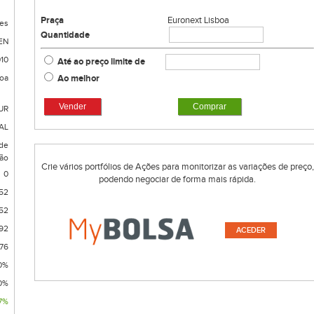
Praça
Euronext Lisboa
es
Quantidade
EN
10
Até ao preço limite de
Ao melhor
boa
Vender
Comprar
UR
AL
 de
ão
Crie vários portfólios de Ações para monitorizar as variações de preço,
0
podendo negociar de forma mais rápida.
52
52
92
ACEDER
,76
0%
0%
7%