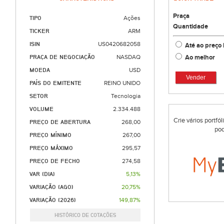
Praça
TIPO
Ações
Quantidade
TICKER
ARM
ISIN
US0420682058
Até ao preço 
Ao melhor
PRAÇA DE NEGOCIAÇÃO
NASDAQ
MOEDA
USD
Vender
PAÍS DO EMITENTE
REINO UNIDO
SETOR
Tecnologia
VOLUME
2.334.488
Crie vários portfó
PREÇO DE ABERTURA
268,00
pod
PREÇO MÍNIMO
267,00
PREÇO MÁXIMO
295,57
PREÇO DE FECHO
274,58
VAR (DIA)
5,13%
VARIAÇÃO (AGO)
20,75%
VARIAÇÃO (2026)
149,87%
HISTÓRICO DE COTAÇÕES