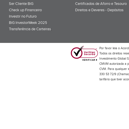
Ser Cliente BiG
Certificados de Aforro e Tesouro
Check up Financeiro
Direitos e Deveres - Depósitos
Investir no Futuro
BiG InvestorWeek 2025
;
Transferência de Carteiras
;
Por favor leia o
Acord
Todos os direitos res
Investimento Global S
CMVM autorizada a pr
CVM. Para qualquer in
330 53 72/9 (Chamada
tarifário que tiver a