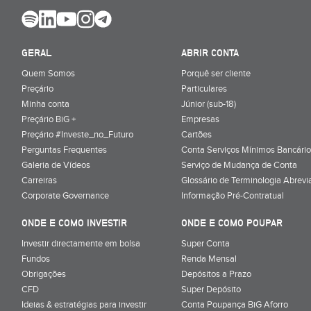
GERAL
ABRIR CONTA
Quem Somos
Porquê ser cliente
Preçário
Particulares
Minha conta
Júnior (sub-18)
Preçário BiG +
Empresas
Preçário #Investe_no_Futuro
Cartões
Perguntas Frequentes
Conta Serviços Mínimos Bancário
Galeria de Vídeos
Serviço de Mudança de Conta
Carreiras
Glossário de Terminologia Abrevi
Corporate Governance
Informação Pré-Contratual
ONDE E COMO INVESTIR
ONDE E COMO POUPAR
Investir directamente em bolsa
Super Conta
Fundos
Renda Mensal
Obrigações
Depósitos a Prazo
CFD
Super Depósito
Ideias & estratégias para investir
Conta Poupança BiG Aforro