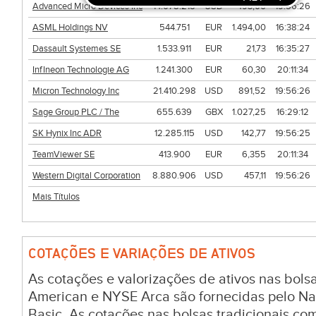
Advanced Micro Devices Inc
14.078.215
USD
493,06
19:56:26
ASML Holdings NV
544.751
EUR
1.494,00
16:38:24
Dassault Systemes SE
1.533.911
EUR
21,73
16:35:27
InfIneon Technologie AG
1.241.300
EUR
60,30
20:11:34
Micron Technology Inc
21.410.298
USD
891,52
19:56:26
Sage Group PLC / The
655.639
GBX
1.027,25
16:29:12
SK Hynix Inc ADR
12.285.115
USD
142,77
19:56:25
TeamViewer SE
413.900
EUR
6,355
20:11:34
Western Digital Corporation
8.880.906
USD
457,11
19:56:26
Mais Títulos
COTAÇÕES E VARIAÇÕES DE ATIVOS
As cotações e valorizações de ativos nas bo
American e NYSE Arca são fornecidas pelo Na
Basic. As cotações nas bolsas tradicionais c