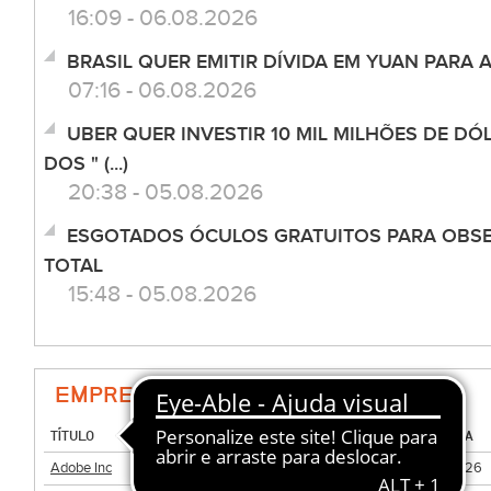
16:09 - 06.08.2026
BRASIL QUER EMITIR DÍVIDA EM YUAN PARA 
07:16 - 06.08.2026
UBER QUER INVESTIR 10 MIL MILHÕES DE D
DOS " (...)
20:38 - 05.08.2026
ESGOTADOS ÓCULOS GRATUITOS PARA OBSE
TOTAL
15:48 - 05.08.2026
EMPRESAS DO SECTOR (TECNOLOGIA)
TÍTULO
QUANT.
MDA
PREÇO
HORA
Adobe Inc
1.695.189
USD
257,155
19:56:26