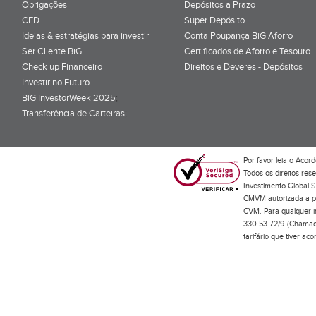
Obrigações
Depósitos a Prazo
CFD
Super Depósito
Ideias & estratégias para investir
Conta Poupança BiG Aforro
Ser Cliente BiG
Certificados de Aforro e Tesouro
Check up Financeiro
Direitos e Deveres - Depósitos
Investir no Futuro
BiG InvestorWeek 2025
;
Transferência de Carteiras
;
Por favor leia o
Acord
Todos os direitos res
Investimento Global S
CMVM autorizada a pr
CVM. Para qualquer in
330 53 72/9 (Chamada
tarifário que tiver a