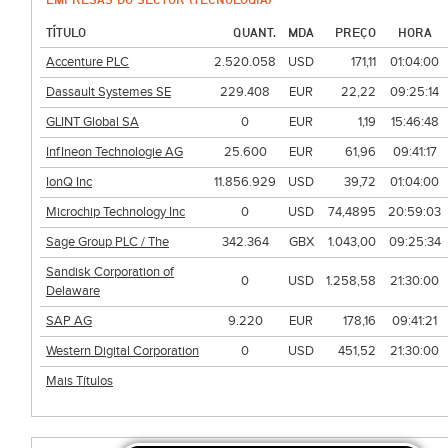
TÍTULO
QUANT.
MDA
PREÇO
HORA
Accenture PLC
2.520.058
USD
171,11
01:04:00
Dassault Systemes SE
229.408
EUR
22,22
09:25:14
GLINT Global SA
0
EUR
1,19
15:46:48
InfIneon Technologie AG
25.600
EUR
61,96
09:41:17
IonQ Inc
11.856.929
USD
39,72
01:04:00
Microchip Technology Inc
0
USD
74,4895
20:59:03
Sage Group PLC / The
342.364
GBX
1.043,00
09:25:34
Sandisk Corporation of
0
USD
1.258,58
21:30:00
Delaware
SAP AG
9.220
EUR
178,16
09:41:21
Western Digital Corporation
0
USD
451,52
21:30:00
Mais Títulos