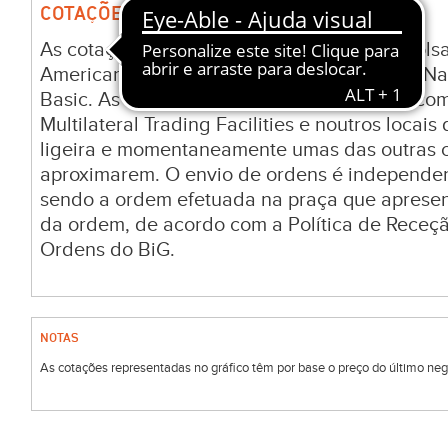
COTAÇÕES E VARIAÇÕES DE ATIVOS
As cotações e valorizações de ativos nas bo
American e NYSE Arca são fornecidas pelo Na
Basic. As cotações nas bolsas tradicionais c
Multilateral Trading Facilities e noutros locai
ligeira e momentaneamente umas das outras c
aproximarem. O envio de ordens é independen
sendo a ordem efetuada na praça que aprese
da ordem, de acordo com a Política de Receç
Ordens do BiG.
NOTAS
As cotações representadas no gráfico têm por base o preço do último negóc