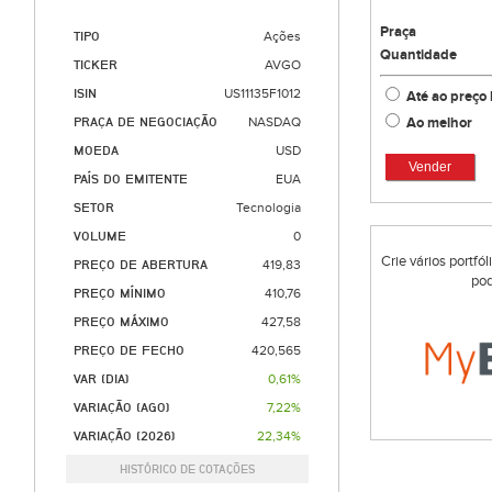
Praça
TIPO
Ações
Quantidade
TICKER
AVGO
ISIN
US11135F1012
Até ao preço 
Ao melhor
PRAÇA DE NEGOCIAÇÃO
NASDAQ
MOEDA
USD
Vender
PAÍS DO EMITENTE
EUA
SETOR
Tecnologia
VOLUME
0
Crie vários portfó
PREÇO DE ABERTURA
419,83
pod
PREÇO MÍNIMO
410,76
PREÇO MÁXIMO
427,58
PREÇO DE FECHO
420,565
VAR (DIA)
0,61%
VARIAÇÃO (AGO)
7,22%
VARIAÇÃO (2026)
22,34%
HISTÓRICO DE COTAÇÕES