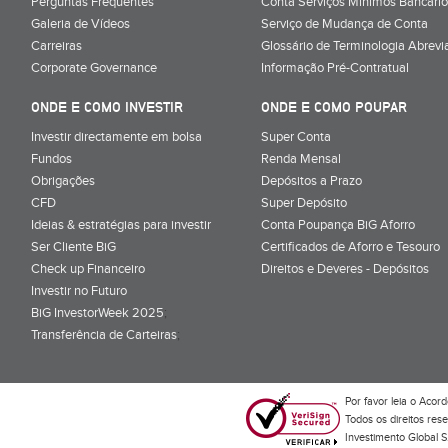
Perguntas Frequentes
Conta Serviços Mínimos Bancário
Galeria de Vídeos
Serviço de Mudança de Conta
Carreiras
Glossário de Terminologia Abrevi
Corporate Governance
Informação Pré-Contratual
ONDE E COMO INVESTIR
ONDE E COMO POUPAR
Investir directamente em bolsa
Super Conta
Fundos
Renda Mensal
Obrigações
Depósitos a Prazo
CFD
Super Depósito
Ideias & estratégias para investir
Conta Poupança BiG Aforro
Ser Cliente BiG
Certificados de Aforro e Tesouro
Check up Financeiro
Direitos e Deveres - Depósitos
Investir no Futuro
BiG InvestorWeek 2025
;
Transferência de Carteiras
;
Por favor leia o
Acord
Todos os direitos res
Investimento Global S