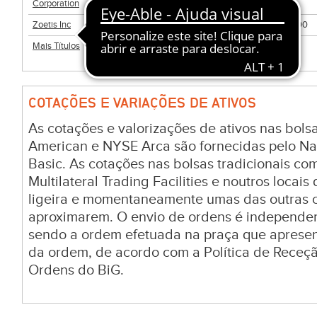
Corporation
Zoetis Inc
9.829.907
USD
77,27
01:04:00
Mais Títulos
COTAÇÕES E VARIAÇÕES DE ATIVOS
As cotações e valorizações de ativos nas bo
American e NYSE Arca são fornecidas pelo Na
Basic. As cotações nas bolsas tradicionais c
Multilateral Trading Facilities e noutros locai
ligeira e momentaneamente umas das outras c
aproximarem. O envio de ordens é independen
sendo a ordem efetuada na praça que aprese
da ordem, de acordo com a Política de Receç
Ordens do BiG.