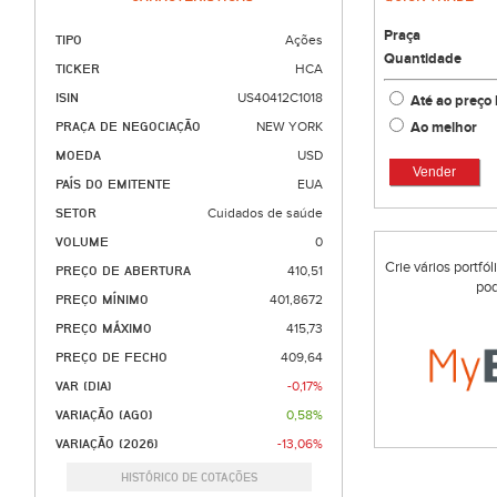
Praça
TIPO
Ações
Quantidade
TICKER
HCA
ISIN
US40412C1018
Até ao preço 
Ao melhor
PRAÇA DE NEGOCIAÇÃO
NEW YORK
MOEDA
USD
Vender
PAÍS DO EMITENTE
EUA
SETOR
Cuidados de saúde
VOLUME
0
Crie vários portfó
PREÇO DE ABERTURA
410,51
pod
PREÇO MÍNIMO
401,8672
PREÇO MÁXIMO
415,73
PREÇO DE FECHO
409,64
VAR (DIA)
-0,17%
VARIAÇÃO (AGO)
0,58%
VARIAÇÃO (2026)
-13,06%
HISTÓRICO DE COTAÇÕES