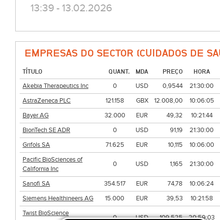
13:39 - 13.02.2026
EMPRESAS DO SECTOR (CUIDADOS DE SA
TÍTULO
QUANT.
MDA
PREÇO
HORA
Akebia Therapeutics Inc
0
USD
0,9544
21:30:00
AstraZeneca PLC
121.158
GBX
12.008,00
10:06:05
Bayer AG
32.000
EUR
49,32
10:21:44
BionTech SE ADR
0
USD
91,19
21:30:00
Grifols SA
71.625
EUR
10,115
10:06:00
Pacific BioSciences of
0
USD
1,165
21:30:00
California Inc
Sanofi SA
354.517
EUR
74,78
10:06:24
Siemens Healthineers AG
15.000
EUR
39,53
10:21:58
Twist BioScience
0
USD
109,525
20:59:03