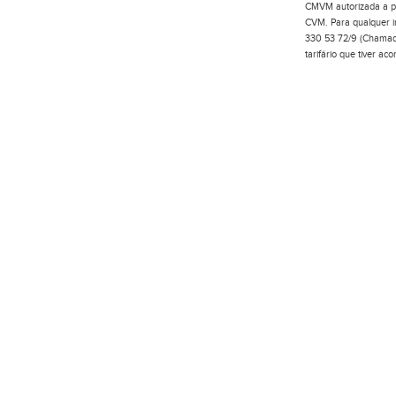
CMVM autorizada a pr
CVM. Para qualquer in
330 53 72/9 (Chamada
tarifário que tiver a