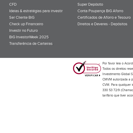
CFD
Super Depósito
Ideias & estratégias para investir
Conta Poupança BiG Aforro
Ser Cliente BiG
Certificados de Aforro e Tesouro
Check up Financeiro
Direitos e Deveres - Depósitos
Investir no Futuro
BiG InvestorWeek 2025
;
Transferência de Carteiras
;
Por favor leia o
Acord
Todos os direitos res
Investimento Global S
CMVM autorizada a pr
CVM. Para qualquer in
330 53 72/9 (Chamada
tarifário que tiver a