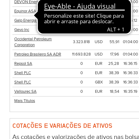
DEVON Energy Corporation
3.979.778
USD
42,98
01:04:00
Equinor ASA ADR
1.480.626
USD
38,92
01:04:00
Galp Energia (Nom)
0
EUR
19,825
16:35:12
Gevo Inc
0
USD
1,57
21:30:00
Occidental Petroleum
3.323.818
USD
55,91
01:04:00
Corporation
Petroleo Brasileiro SA ADR
11.693.828
USD
17,96
01:04:00
Repsol SA
0
EUR
25,28
16:36:15
Shell PLC
0
EUR
38,39
16:36:33
Shell PLC
0
GBX
38,39
16:36:33
Vallourec SA
0
EUR
18,54
16:35:19
Mais Títulos
COTAÇÕES E VARIAÇÕES DE ATIVOS
As cotações e valorizações de ativos nas bo