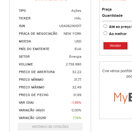
Praça
TIPO
Ações
Quantidade
TICKER
HAL
ISIN
US4062161017
Até ao preço 
Ao melhor
PRAÇA DE NEGOCIAÇÃO
NEW YORK
MOEDA
USD
Vender
PAÍS DO EMITENTE
EUA
SETOR
Energia
VOLUME
2.738.980
Crie vários portfó
PREÇO DE ABERTURA
32,22
pod
PREÇO MÍNIMO
31,77
PREÇO MÁXIMO
32,49
PREÇO DE FECHO
31,89
VAR (DIA)
-1,95%
VARIAÇÃO (AGO)
0,00%
VARIAÇÃO (2026)
7,74%
HISTÓRICO DE COTAÇÕES