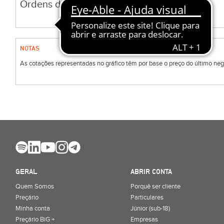
Ordens do BiG.
NOTAS
As cotações representadas no gráfico têm por base o preço do último negóc
GERAL
ABRIR CONTA
Quem Somos
Porquê ser cliente
Preçário
Particulares
Minha conta
Júnior (sub-18)
Preçário BiG +
Empresas