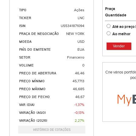
Praça
TIPO
Ações
Quantidade
TICKER
LNC
ISIN
US5341871094
Até ao preço 
Ao melhor
PRAÇA DE NEGOCIAÇÃO
NEW YORK
MOEDA
USD
Vender
PAÍS DO EMITENTE
EUA
SETOR
Financeiro
VOLUME
0
Crie vários portfó
PREÇO DE ABERTURA
46,46
pod
PREÇO MÍNIMO
45,7713
PREÇO MÁXIMO
46,685
PREÇO DE FECHO
46,67
VAR (DIA)
-1,37%
VARIAÇÃO (AGO)
-0,13%
VARIAÇÃO (2026)
2,27%
HISTÓRICO DE COTAÇÕES