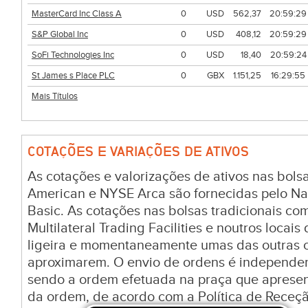
MasterCard Inc Class A
0
USD
562,37
20:59:29
S&P Global Inc
0
USD
408,12
20:59:29
SoFi Technologies Inc
0
USD
18,40
20:59:24
St James s Place PLC
0
GBX
1.151,25
16:29:55
Mais Títulos
COTAÇÕES E VARIAÇÕES DE ATIVOS
As cotações e valorizações de ativos nas bo
American e NYSE Arca são fornecidas pelo Na
Basic. As cotações nas bolsas tradicionais c
Multilateral Trading Facilities e noutros locai
ligeira e momentaneamente umas das outras c
aproximarem. O envio de ordens é independen
sendo a ordem efetuada na praça que aprese
da ordem, de acordo com a Política de Receç