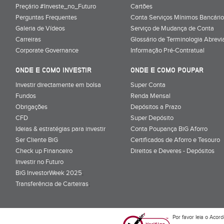
Preçário #Investe_no_Futuro
Cartões
Perguntas Frequentes
Conta Serviços Mínimos Bancário
Galeria de Vídeos
Serviço de Mudança de Conta
Carreiras
Glossário de Terminologia Abrevi
Corporate Governance
Informação Pré-Contratual
ONDE E COMO INVESTIR
ONDE E COMO POUPAR
Investir directamente em bolsa
Super Conta
Fundos
Renda Mensal
Obrigações
Depósitos a Prazo
CFD
Super Depósito
Ideias & estratégias para investir
Conta Poupança BiG Aforro
Ser Cliente BiG
Certificados de Aforro e Tesouro
Check up Financeiro
Direitos e Deveres - Depósitos
Investir no Futuro
BiG InvestorWeek 2025
;
Transferência de Carteiras
;
Por favor leia o
Acord