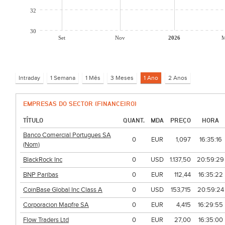
32
30
Set
Nov
2026
M
EMPRESAS DO SECTOR (FINANCEIRO)
TÍTULO
QUANT.
MDA
PREÇO
HORA
Banco Comercial Portugues SA
0
EUR
1,097
16:35:16
(Nom)
BlackRock Inc
0
USD
1.137,50
20:59:29
BNP Paribas
0
EUR
112,44
16:35:22
CoinBase Global Inc Class A
0
USD
153,715
20:59:24
Corporacion Mapfre SA
0
EUR
4,415
16:29:55
Flow Traders Ltd
0
EUR
27,00
16:35:00