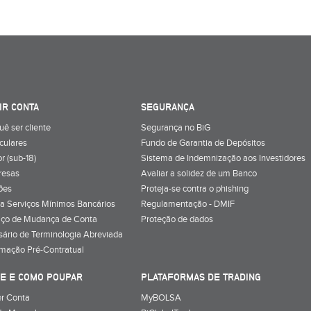
IR CONTA
SEGURANÇA
uê ser cliente
Segurança no BiG
iculares
Fundo de Garantia de Depósitos
r (sub-18)
Sistema de Indemnização aos Investidores
resas
Avaliar a solidez de um Banco
ões
Proteja-se contra o phishing
a Serviços Mínimos Bancários
Regulamentação - DMIF
iço de Mudança de Conta
Proteção de dados
sário de Terminologia Abreviada
rmação Pré-Contratual
E E COMO POUPAR
PLATAFORMAS DE TRADING
r Conta
MyBOLSA