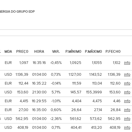
NERGIA DO GRUPO EDP
.
MDA
PREÇO
HORA
VAR.
P.MÍNIMO
P.MÁXIMO
P.FECHO
EUR
1,097
16:35:16
-0,45%
1,0925
1,1055
1,102
info
USD
1.136,39
01:04:00
0,73%
1.127,00
1.143,52
1.136,39
info
EUR
112,44
16:35:22
-0,14%
111,59
113,04
112,60
info
USD
153,60
21:30:00
5,71%
145,57
155,3999
153,60
info
EUR
4,415
16:29:55
-1,01%
4,404
4,475
4,46
info
EUR
27,00
16:35:00
0,60%
26,64
27,14
26,84
info
6
USD
562,95
01:04:00
-2,36%
561,62
573,62
562,95
info
9
USD
408,19
01:04:00
0,71%
404,41
413,20
408,19
info