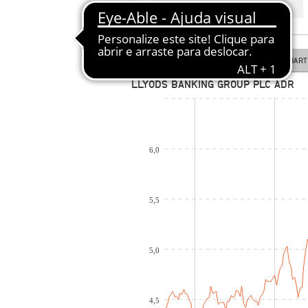
COTAÇÃO EM TEMPO REAL
LINE CHART
CANDLESTICK CHART
LLYODS BANKING GROUP PLC ADR
6,0
5,5
5,0
4,5