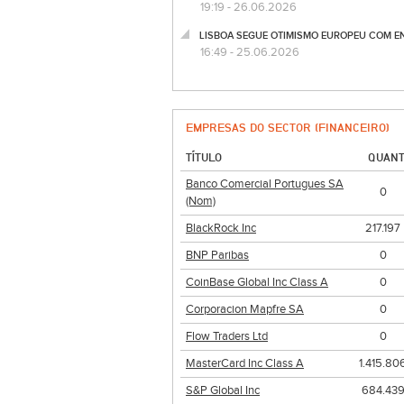
19:19 - 26.06.2026
LISBOA SEGUE OTIMISMO EUROPEU COM E
16:49 - 25.06.2026
EMPRESAS DO SECTOR (FINANCEIRO)
TÍTULO
QUANT
Banco Comercial Portugues SA
0
(Nom)
BlackRock Inc
217.197
BNP Paribas
0
CoinBase Global Inc Class A
0
Corporacion Mapfre SA
0
Flow Traders Ltd
0
MasterCard Inc Class A
1.415.80
S&P Global Inc
684.43