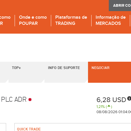
ABRIR C
 como
Onde e como
Plataformas de
Informação de
IR
POUPAR
TRADING
MERCADOS
TOP+
INFO DE SUPORTE
NEGOCIAR
 PLC ADR
6,28 USD
1,21% (
)
08/08/2026 01:04:0
QUICK TRADE