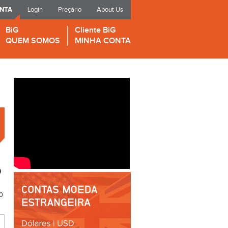
ONTA
Login
Preçário
About Us
BiG
Cliente BiG
QUEM SOMOS
MINHA CONTA
0