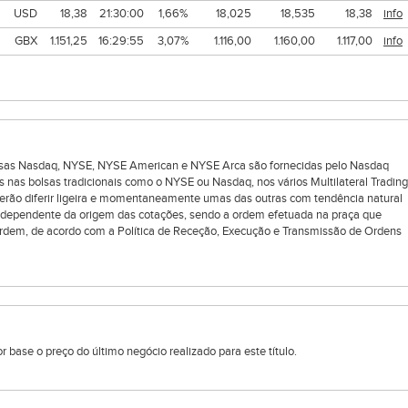
USD
18,38
21:30:00
1,66%
18,025
18,535
18,38
info
GBX
1.151,25
16:29:55
3,07%
1.116,00
1.160,00
1.117,00
info
bolsas Nasdaq, NYSE, NYSE American e NYSE Arca são fornecidas pelo Nasdaq
s nas bolsas tradicionais como o NYSE ou Nasdaq, nos vários Multilateral Trading
oderão diferir ligeira e momentaneamente umas das outras com tendência natural
ndependente da origem das cotações, sendo a ordem efetuada na praça que
rdem, de acordo com a Política de Receção, Execução e Transmissão de Ordens
 base o preço do último negócio realizado para este título.