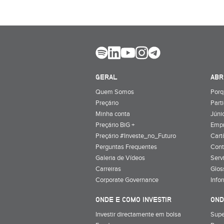
GERAL
ABR
Quem Somos
Porq
Preçário
Part
Minha conta
Júnio
Preçário BiG +
Emp
Preçário #Investe_no_Futuro
Cart
Perguntas Frequentes
Cont
Galeria de Vídeos
Serv
Carreiras
Glos
Corporate Governance
Info
ONDE E COMO INVESTIR
OND
Investir directamente em bolsa
Supe