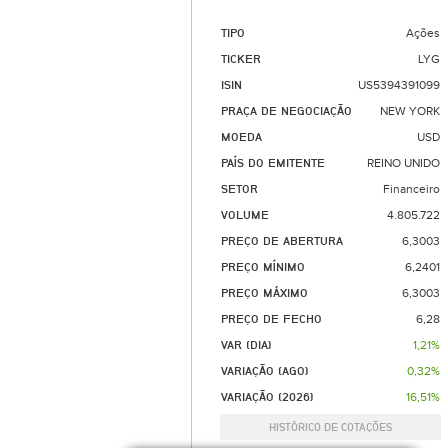
TIPO
Ações
TICKER
LYG
ISIN
US5394391099
PRAÇA DE NEGOCIAÇÃO
NEW YORK
MOEDA
USD
PAÍS DO EMITENTE
REINO UNIDO
SETOR
Financeiro
VOLUME
4.805.722
PREÇO DE ABERTURA
6,3003
PREÇO MÍNIMO
6,2401
PREÇO MÁXIMO
6,3003
PREÇO DE FECHO
6,28
VAR (DIA)
1,21%
VARIAÇÃO (AGO)
0,32%
VARIAÇÃO (2026)
16,51%
HISTÓRICO DE COTAÇÕES