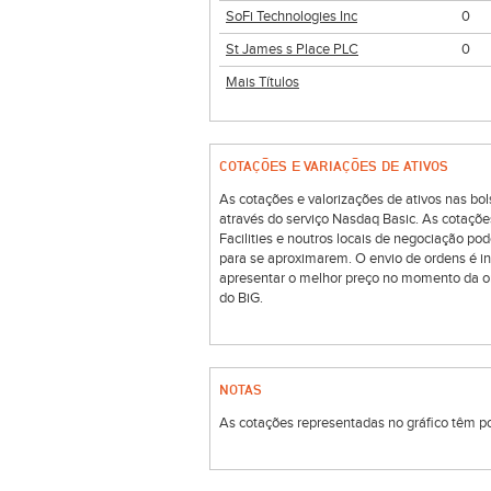
SoFi Technologies Inc
0
St James s Place PLC
0
Mais Títulos
COTAÇÕES E VARIAÇÕES DE ATIVOS
As cotações e valorizações de ativos nas 
através do serviço Nasdaq Basic. As cotaçõe
Facilities e noutros locais de negociação p
para se aproximarem. O envio de ordens é i
apresentar o melhor preço no momento da o
do BiG.
NOTAS
As cotações representadas no gráfico têm por