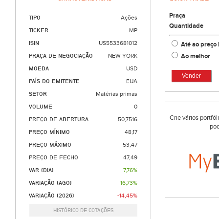
Praça
TIPO
Ações
Quantidade
TICKER
MP
ISIN
US5533681012
Até ao preço 
Ao melhor
PRAÇA DE NEGOCIAÇÃO
NEW YORK
MOEDA
USD
Vender
PAÍS DO EMITENTE
EUA
SETOR
Matérias primas
VOLUME
0
Crie vários portfó
PREÇO DE ABERTURA
50,7516
pod
PREÇO MÍNIMO
48,17
PREÇO MÁXIMO
53,47
PREÇO DE FECHO
47,49
VAR (DIA)
7,76%
VARIAÇÃO (AGO)
16,73%
VARIAÇÃO (2026)
-14,45%
HISTÓRICO DE COTAÇÕES