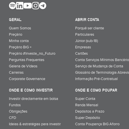
GERAL
ABRIR CONTA
Quem Somos
Porquê ser cliente
Preçário
Particulares
Minha conta
Júnior (sub-18)
Preçário BiG +
Empresas
Preçário #Investe_no_Futuro
Cartões
Perguntas Frequentes
Conta Serviços Mínimos Bancário
Galeria de Vídeos
Serviço de Mudança de Conta
Carreiras
Glossário de Terminologia Abrevi
Corporate Governance
Informação Pré-Contratual
ONDE E COMO INVESTIR
ONDE E COMO POUPAR
Investir directamente em bolsa
Super Conta
Fundos
Renda Mensal
Obrigações
Depósitos a Prazo
CFD
Super Depósito
Ideias & estratégias para investir
Conta Poupança BiG Aforro