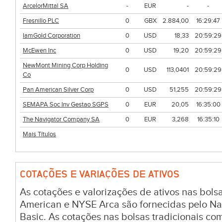
ArcelorMittal SA
-
EUR
-
-
Fresnillo PLC
0
GBX
2.884,00
16:29:47
IamGold Corporation
0
USD
18,33
20:59:29
McEwen Inc
0
USD
19,20
20:59:29
NewMont Mining Corp Holding
0
USD
113,0401
20:59:29
Co
Pan American Silver Corp
0
USD
51,255
20:59:29
SEMAPA Soc Inv Gestao SGPS
0
EUR
20,05
16:35:00
The Navigator Company SA
0
EUR
3,268
16:35:10
Mais Títulos
COTAÇÕES E VARIAÇÕES DE ATIVOS
As cotações e valorizações de ativos nas bo
American e NYSE Arca são fornecidas pelo Na
Basic. As cotações nas bolsas tradicionais c