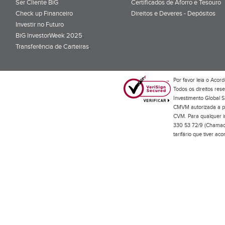
Ser Cliente BiG
Certificados de Aforro e Tesouro
Check up Financeiro
Direitos e Deveres - Depósitos
Investir no Futuro
BiG InvestorWeek 2025
;
Transferência de Carteiras
;
Por favor leia o
Acord
Todos os direitos res
Investimento Global S
CMVM autorizada a pr
CVM. Para qualquer in
330 53 72/9 (Chamada
tarifário que tiver a