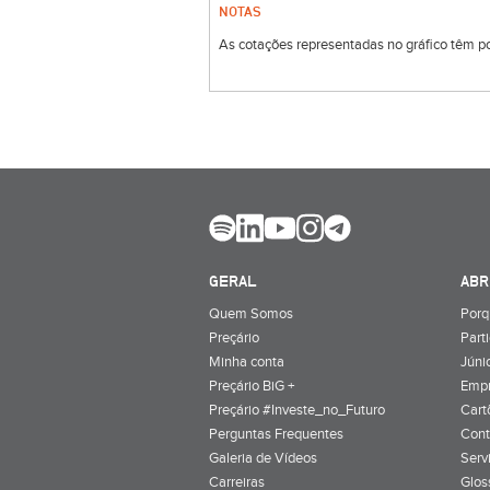
NOTAS
As cotações representadas no gráfico têm por
GERAL
ABR
Quem Somos
Porq
Preçário
Part
Minha conta
Júnio
Preçário BiG +
Emp
Preçário #Investe_no_Futuro
Cart
Perguntas Frequentes
Cont
Galeria de Vídeos
Serv
Carreiras
Glos