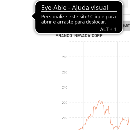
COTAÇÃO EM TEMPO REAL
LINE CHART
CANDLESTICK CHART
FRANCO-NEVADA CORP
280
260
240
220
200