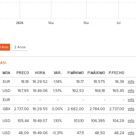
2026
Mar
Mai
Jul
AS)
MDA
PREÇO
HORA
VAR.
P.MÍNIMO
P.MÁXIMO
P.FECHO
EUR
18,18
16:29:52
-1,14%
18,17
18,575
18,39
info
USD
167,95
19:49:06
1,51%
162,53
168,18
165,45
info
EUR
-
-
-
-
-
-
info
GBX
2.737,00
16:29:55
0,00%
2.682,00
2.784,00
2.737,00
info
USD
105,44
19:49:07
1,10%
103,10
106,395
104,29
info
USD
48,09
19:49:06
-0,31%
47,11
48,50
48,24
info