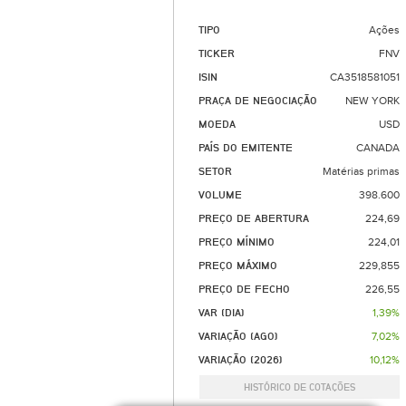
TIPO
Ações
TICKER
FNV
ISIN
CA3518581051
PRAÇA DE NEGOCIAÇÃO
NEW YORK
MOEDA
USD
PAÍS DO EMITENTE
CANADA
SETOR
Matérias primas
VOLUME
398.600
PREÇO DE ABERTURA
224,69
PREÇO MÍNIMO
224,01
PREÇO MÁXIMO
229,855
PREÇO DE FECHO
226,55
VAR (DIA)
1,39%
VARIAÇÃO (AGO)
7,02%
VARIAÇÃO (2026)
10,12%
HISTÓRICO DE COTAÇÕES