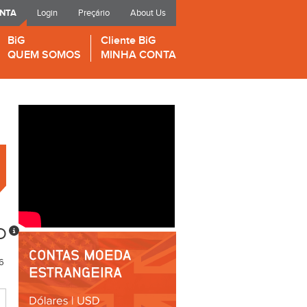
ONTA
Login
Preçário
About Us
BiG
Cliente BiG
QUEM SOMOS
MINHA CONTA
D
6