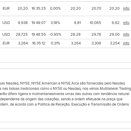
EUR
20,20
16:35:25
0,00%
20,20
20,70
20,20
info
USD
9,938
19:49:07
0,18%
9,81
10,065
9,92
info
USD
28,725
19:48:55
-0,95%
28,28
29,78
29,00
info
EUR
3,264
16:35:12
0,31%
3,264
3,308
3,254
info
bolsas Nasdaq, NYSE, NYSE American e NYSE Arca são fornecidas pelo Nasdaq
s nas bolsas tradicionais como o NYSE ou Nasdaq, nos vários Multilateral Trading
oderão diferir ligeira e momentaneamente umas das outras com tendência natural
ndependente da origem das cotações, sendo a ordem efetuada na praça que
rdem, de acordo com a Política de Receção, Execução e Transmissão de Ordens