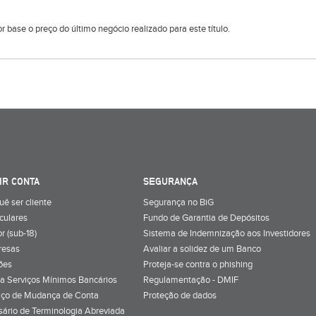
 base o preço do último negócio realizado para este título.
IR CONTA
SEGURANÇA
uê ser cliente
Segurança no BiG
iculares
Fundo de Garantia de Depósitos
r (sub-18)
Sistema de Indemnização aos Investidores
resas
Avaliar a solidez de um Banco
ões
Proteja-se contra o phishing
a Serviços Mínimos Bancários
Regulamentação - DMIF
iço de Mudança de Conta
Proteção de dados
sário de Terminologia Abreviada