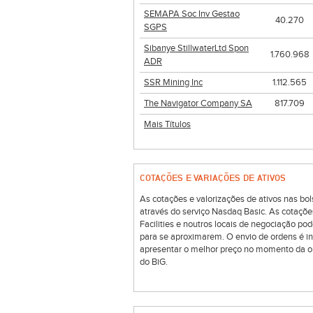
SEMAPA Soc Inv Gestao
40.270
SGPS
Sibanye StillwaterLtd Spon
1.760.968
ADR
SSR Mining Inc
1.112.565
The Navigator Company SA
817.709
Mais Títulos
COTAÇÕES E VARIAÇÕES DE ATIVOS
As cotações e valorizações de ativos nas 
através do serviço Nasdaq Basic. As cotaçõe
Facilities e noutros locais de negociação p
para se aproximarem. O envio de ordens é i
apresentar o melhor preço no momento da o
do BiG.