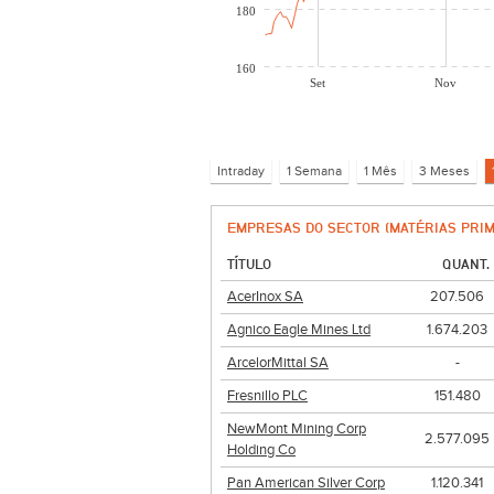
180
160
Set
Nov
EMPRESAS DO SECTOR (MATÉRIAS PRIM
TÍTULO
QUANT.
AcerInox SA
207.506
Agnico Eagle Mines Ltd
1.674.203
ArcelorMittal SA
-
Fresnillo PLC
151.480
NewMont Mining Corp
2.577.095
Holding Co
Pan American Silver Corp
1.120.341