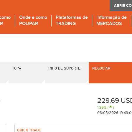
ABRIR C
 como
Onde e como
Plataformas de
Informação de
IR
POUPAR
TRADING
MERCADOS
TOP+
INFO DE SUPORTE
NEGOCIAR
229,69 US
1,39% (
)
06/08/2026 19:49:0
QUICK TRADE