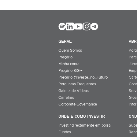
GERAL
ABR
Quem Somos
Porq
Preçário
Part
Minha conta
Júnio
Preçário BiG +
Emp
Preçário #Investe_no_Futuro
Cart
Perguntas Frequentes
Cont
Galeria de Vídeos
Serv
Carreiras
Glos
Corporate Governance
Info
ONDE E COMO INVESTIR
OND
Investir directamente em bolsa
Supe
Fundos
Rend