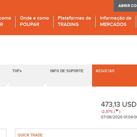
ABRIR C
 como
Onde e como
Plataformas de
Informação de
IR
POUPAR
TRADING
MERCADOS
TOP+
INFO DE SUPORTE
NEGOCIAR
473,13 USD
-2,37% (
)
07/08/2026 01:04:0
QUICK TRADE