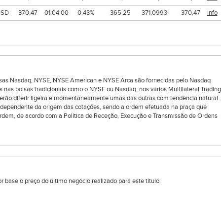
USD
370,47
01:04:00
0,43%
365,25
371,0993
370,47
info
bolsas Nasdaq, NYSE, NYSE American e NYSE Arca são fornecidas pelo Nasdaq
s nas bolsas tradicionais como o NYSE ou Nasdaq, nos vários Multilateral Trading
oderão diferir ligeira e momentaneamente umas das outras com tendência natural
ndependente da origem das cotações, sendo a ordem efetuada na praça que
rdem, de acordo com a Política de Receção, Execução e Transmissão de Ordens
 base o preço do último negócio realizado para este título.