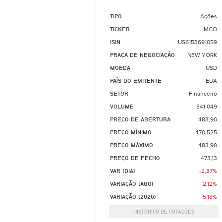
TIPO
Ações
TICKER
MCO
ISIN
US6153691059
PRAÇA DE NEGOCIAÇÃO
NEW YORK
MOEDA
USD
PAÍS DO EMITENTE
EUA
SETOR
Financeiro
VOLUME
341.049
PREÇO DE ABERTURA
483,90
PREÇO MÍNIMO
470,525
PREÇO MÁXIMO
483,90
PREÇO DE FECHO
473,13
VAR (DIA)
-2,37%
VARIAÇÃO (AGO)
-2,12%
VARIAÇÃO (2026)
-5,18%
HISTÓRICO DE COTAÇÕES