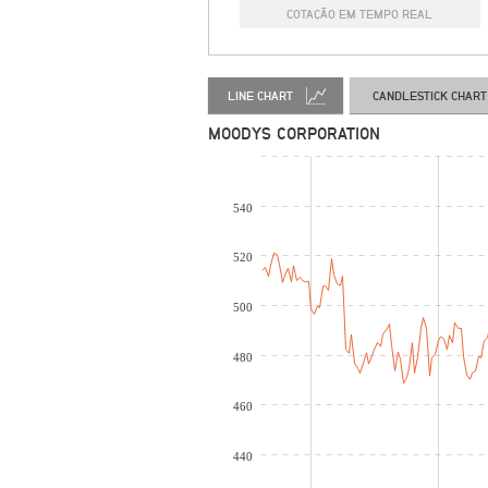
COTAÇÃO EM TEMPO REAL
LINE CHART
CANDLESTICK CHART
MOODYS CORPORATION
540
520
500
480
460
440