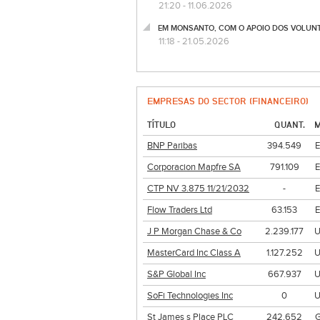
21:20 - 11.06.2026
EM MONSANTO, COM O APOIO DOS VOLUNTÁRI
11:18 - 21.05.2026
EMPRESAS DO SECTOR (FINANCEIRO)
TÍTULO
QUANT.
BNP Paribas
394.549
Corporacion Mapfre SA
791.109
CTP NV 3.875 11/21/2032
-
Flow Traders Ltd
63.153
J P Morgan Chase & Co
2.239.177
MasterCard Inc Class A
1.127.252
S&P Global Inc
667.937
SoFi Technologies Inc
0
St James s Place PLC
242.652