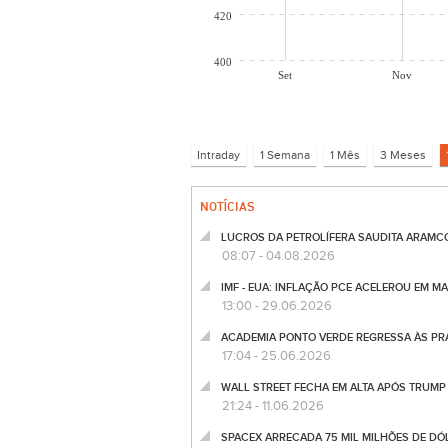
420
400
Set
Nov
NOTÍCIAS
LUCROS DA PETROLÍFERA SAUDITA ARAMCO
08:07 - 04.08.2026
IMF - EUA: INFLAÇÃO PCE ACELEROU EM MA
13:00 - 29.06.2026
ACADEMIA PONTO VERDE REGRESSA ÀS PRAI
17:04 - 25.06.2026
WALL STREET FECHA EM ALTA APÓS TRUMP 
21:24 - 11.06.2026
SPACEX ARRECADA 75 MIL MILHÕES DE DÓL