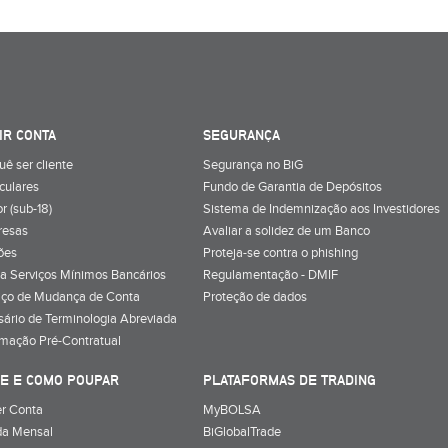
IR CONTA
SEGURANÇA
uê ser cliente
Segurança no BiG
iculares
Fundo de Garantia de Depósitos
r (sub-18)
Sistema de Indemnização aos Investidores
resas
Avaliar a solidez de um Banco
ões
Proteja-se contra o phishing
a Serviços Mínimos Bancários
Regulamentação - DMIF
iço de Mudança de Conta
Proteção de dados
sário de Terminologia Abreviada
rmação Pré-Contratual
E E COMO POUPAR
PLATAFORMAS DE TRADING
r Conta
MyBOLSA
a Mensal
BiGlobalTrade