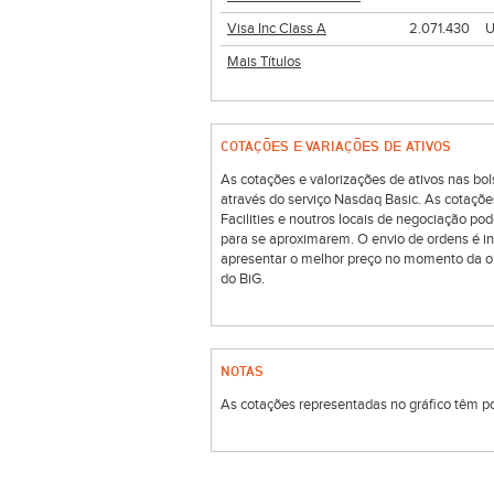
Visa Inc Class A
2.071.430
Mais Títulos
COTAÇÕES E VARIAÇÕES DE ATIVOS
As cotações e valorizações de ativos nas 
através do serviço Nasdaq Basic. As cotaçõe
Facilities e noutros locais de negociação p
para se aproximarem. O envio de ordens é i
apresentar o melhor preço no momento da o
do BiG.
NOTAS
As cotações representadas no gráfico têm por