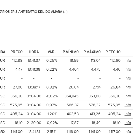
OS EPIS ANFITEATRO KEIL DO AMARA (...)
MDA
PREÇO
HORA
VAR.
P.MÍNIMO
P.MÁXIMO
P.FECHO
EUR
112,88
13:41:37
0,25%
111,59
113,04
112,60
info
EUR
4,47
13:41:38
0,22%
4,404
4,475
4,46
info
EUR
-
-
-
-
-
-
info
EUR
27,06
13:38:17
0,82%
26,64
27,14
26,84
info
USD
356,30
01:04:00
-0,82%
354,945
363,60
356,30
info
USD
575,95
01:04:00
0,97%
566,37
576,32
575,95
info
USD
405,24
01:04:00
-1,20%
403,53
413,26
405,24
info
USD
18,10
21:30:00
-0,92%
17,87
18,49
18,10
info
GBX
1.141,00
13:41:31
2,15%
1.116,00
1.141,00
1.117,00
info