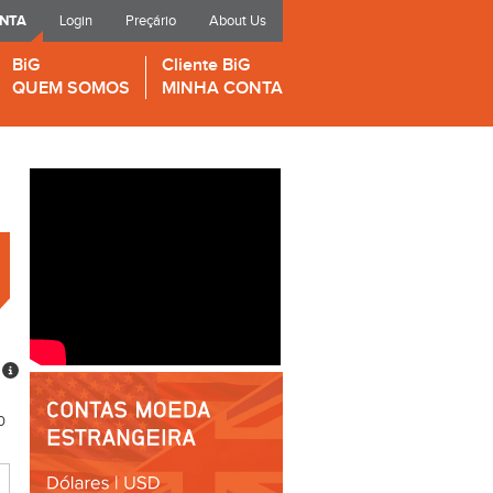
ONTA
Login
Preçário
About Us
BiG
Cliente BiG
QUEM SOMOS
MINHA CONTA
0