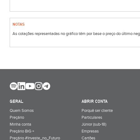
NOTAS
As cotações representadas no gráfico têm por base o preço do último negóc
GERAL
ABRIR CONTA
Quem Somos
Porquê ser cliente
Preçário
Particulares
Minha conta
Júnior (sub-18)
Preçário BiG +
Empresas
Preçário #Investe_no_Futuro
Cartões