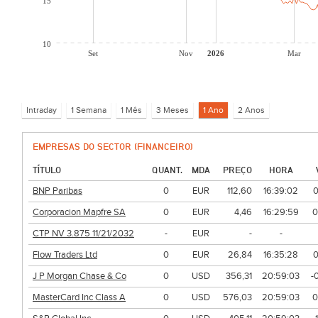
15
10
Set
Nov
2026
Mar
EMPRESAS DO SECTOR (FINANCEIRO)
TÍTULO
QUANT.
MDA
PREÇO
HORA
BNP Paribas
0
EUR
112,60
16:39:02
0
Corporacion Mapfre SA
0
EUR
4,46
16:29:59
0
CTP NV 3.875 11/21/2032
-
EUR
-
-
Flow Traders Ltd
0
EUR
26,84
16:35:28
0
J P Morgan Chase & Co
0
USD
356,31
20:59:03
-
MasterCard Inc Class A
0
USD
576,03
20:59:03
0