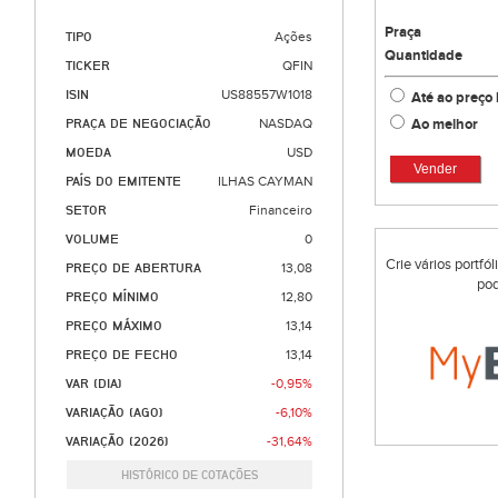
Praça
TIPO
Ações
Quantidade
TICKER
QFIN
ISIN
US88557W1018
Até ao preço 
Ao melhor
PRAÇA DE NEGOCIAÇÃO
NASDAQ
MOEDA
USD
Vender
PAÍS DO EMITENTE
ILHAS CAYMAN
SETOR
Financeiro
VOLUME
0
Crie vários portfó
PREÇO DE ABERTURA
13,08
pod
PREÇO MÍNIMO
12,80
PREÇO MÁXIMO
13,14
PREÇO DE FECHO
13,14
VAR (DIA)
-0,95%
VARIAÇÃO (AGO)
-6,10%
VARIAÇÃO (2026)
-31,64%
HISTÓRICO DE COTAÇÕES