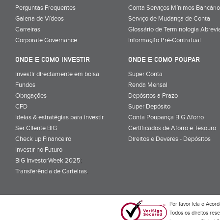
Perguntas Frequentes
Conta Serviços Mínimos Bancário
Galeria de Vídeos
Serviço de Mudança de Conta
Carreiras
Glossário de Terminologia Abrevi
Corporate Governance
Informação Pré-Contratual
ONDE E COMO INVESTIR
ONDE E COMO POUPAR
Investir directamente em bolsa
Super Conta
Fundos
Renda Mensal
Obrigações
Depósitos a Prazo
CFD
Super Depósito
Ideias & estratégias para investir
Conta Poupança BiG Aforro
Ser Cliente BiG
Certificados de Aforro e Tesouro
Check up Financeiro
Direitos e Deveres - Depósitos
Investir no Futuro
BiG InvestorWeek 2025
;
Transferência de Carteiras
;
Por favor leia o
Acord
Todos os direitos res