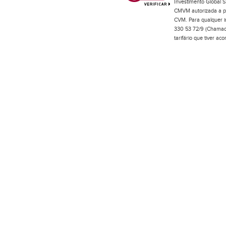
Investimento Global S
CMVM autorizada a pr
CVM. Para qualquer in
330 53 72/9 (Chamada
tarifário que tiver a