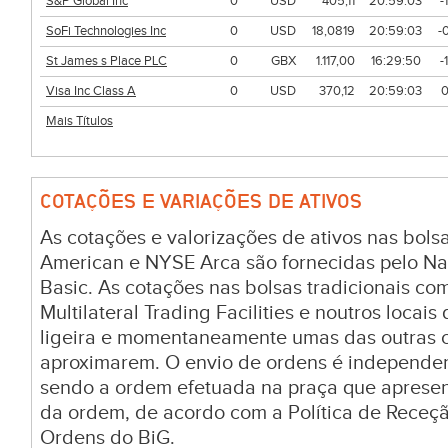
S&P Global Inc
0
USD
405,11
20:59:03
-
SoFi Technologies Inc
0
USD
18,0819
20:59:03
-
St James s Place PLC
0
GBX
1.117,00
16:29:50
-
Visa Inc Class A
0
USD
370,12
20:59:03
0
Mais Títulos
COTAÇÕES E VARIAÇÕES DE ATIVOS
As cotações e valorizações de ativos nas bo
American e NYSE Arca são fornecidas pelo Na
Basic. As cotações nas bolsas tradicionais c
Multilateral Trading Facilities e noutros locai
ligeira e momentaneamente umas das outras c
aproximarem. O envio de ordens é independen
sendo a ordem efetuada na praça que aprese
da ordem, de acordo com a Política de Receç
Ordens do BiG.