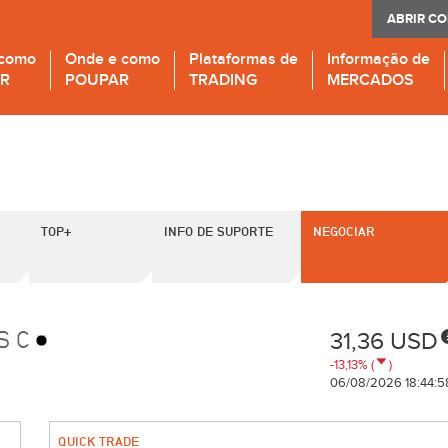
ABRIR C
 como
Onde e como
Plataformas de
Informação de
IR
POUPAR
TRADING
MERCADOS
TOP+
INFO DE SUPORTE
NEGOCIAR
S C
31,36 USD
-13,13% (
)
06/08/2026 18:44:5
QUICK TRADE