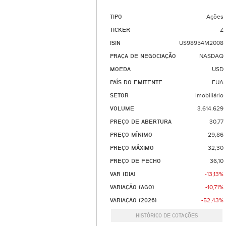
TIPO
Ações
TICKER
Z
ISIN
US98954M2008
PRAÇA DE NEGOCIAÇÃO
NASDAQ
MOEDA
USD
PAÍS DO EMITENTE
EUA
SETOR
Imobiliário
VOLUME
3.614.629
PREÇO DE ABERTURA
30,77
PREÇO MÍNIMO
29,86
PREÇO MÁXIMO
32,30
PREÇO DE FECHO
36,10
VAR (DIA)
-13,13%
VARIAÇÃO (AGO)
-10,71%
VARIAÇÃO (2026)
-52,43%
HISTÓRICO DE COTAÇÕES