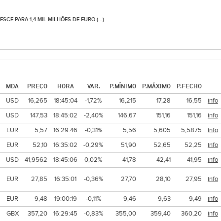
CE PARA 1,4 MIL MILHÕES DE EURO (...)
MDA
PREÇO
HORA
VAR.
P.MÍNIMO
P.MÁXIMO
P.FECHO
USD
16,265
18:45:04
-1,72%
16,215
17,28
16,55
info
USD
147,53
18:45:02
-2,40%
146,67
151,16
151,16
info
EUR
5,57
16:29:46
-0,31%
5,56
5,605
5,5875
info
EUR
52,10
16:35:02
-0,29%
51,90
52,65
52,25
info
USD
41,9562
18:45:06
0,02%
41,78
42,41
41,95
info
EUR
27,85
16:35:01
-0,36%
27,70
28,10
27,95
info
EUR
9,48
19:00:19
-0,11%
9,46
9,63
9,49
info
GBX
357,20
16:29:45
-0,83%
355,00
359,40
360,20
info