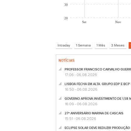
30
20
Set
Nov
NOTÍCIAS
PROFESSOR FRANCISCO CARVALHO GUERRA
17:06 - 06.08.2026
LISBOA FECHA EM ALTA. GRUPO EDP E BCP
16:50 - 06.08.2026
GOVERNO APROVA INVESTIMENTO DE 1,58 MIL
16:09 - 06.08.2026
27º ANIVERSÁRIO MARINA DE CASCAIS
15:51 - 06.08.2026
ECLIPSE SOLAR DEVE REDUZIR PRODUÇÃO F