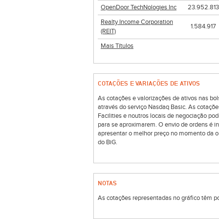
OpenDoor TechNologies Inc
23.952.813
Realty Income Corporation
1.584.917
(REIT)
Mais Títulos
COTAÇÕES E VARIAÇÕES DE ATIVOS
As cotações e valorizações de ativos nas 
através do serviço Nasdaq Basic. As cotaçõe
Facilities e noutros locais de negociação p
para se aproximarem. O envio de ordens é i
apresentar o melhor preço no momento da o
do BiG.
NOTAS
As cotações representadas no gráfico têm por