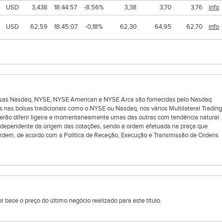
USD
3,438
18:44:57
-8,56%
3,38
3,70
3,76
info
USD
62,59
18:45:07
-0,18%
62,30
64,95
62,70
info
bolsas Nasdaq, NYSE, NYSE American e NYSE Arca são fornecidas pelo Nasdaq
s nas bolsas tradicionais como o NYSE ou Nasdaq, nos vários Multilateral Trading
oderão diferir ligeira e momentaneamente umas das outras com tendência natural
ndependente da origem das cotações, sendo a ordem efetuada na praça que
rdem, de acordo com a Política de Receção, Execução e Transmissão de Ordens
 base o preço do último negócio realizado para este título.