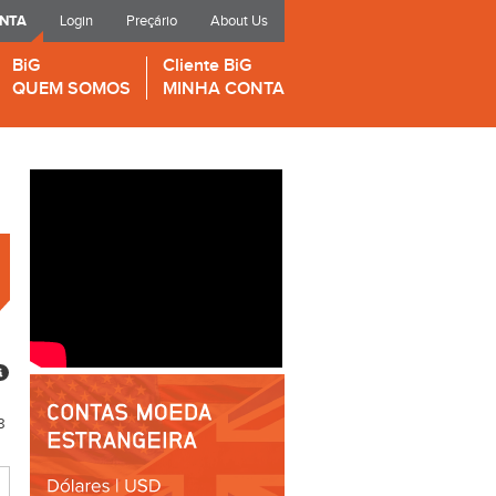
ONTA
Login
Preçário
About Us
BiG
Cliente BiG
QUEM SOMOS
MINHA CONTA
8