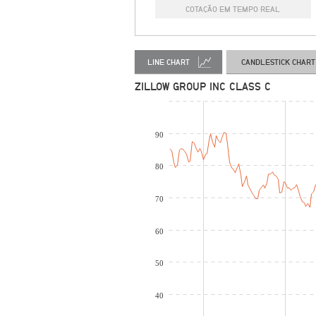
COTAÇÃO EM TEMPO REAL
LINE CHART
CANDLESTICK CHART
ZILLOW GROUP INC CLASS C
90
80
70
60
50
40