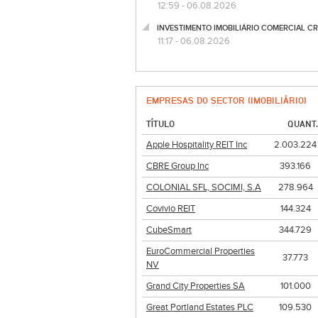
12:59 - 06.08.2026
INVESTIMENTO IMOBILIÁRIO COMERCIAL CRES
11:17 - 06.08.2026
EMPRESAS DO SECTOR (IMOBILIÁRIO)
TÍTULO
QUANT.
Apple Hospitality REIT Inc
2.003.224
CBRE Group Inc
393.166
COLONIAL SFL, SOCIMI, S.A
278.964
Covivio REIT
144.324
CubeSmart
344.729
EuroCommercial Properties
37.773
NV
Grand City Properties SA
101.000
Great Portland Estates PLC
109.530