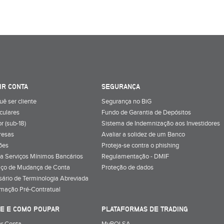
IR CONTA
SEGURANÇA
uê ser cliente
Segurança no BiG
iculares
Fundo de Garantia de Depósitos
r (sub-18)
Sistema de Indemnização aos Investidores
resas
Avaliar a solidez de um Banco
ões
Proteja-se contra o phishing
a Serviços Mínimos Bancários
Regulamentação - DMIF
iço de Mudança de Conta
Proteção de dados
sário de Terminologia Abreviada
rmação Pré-Contratual
E E COMO POUPAR
PLATAFORMAS DE TRADING
r Conta
MyBOLSA