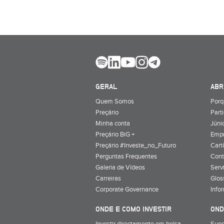
GERAL
ABR
Quem Somos
Porq
Preçário
Part
Minha conta
Júnio
Preçário BiG +
Emp
Preçário #Investe_no_Futuro
Cart
Perguntas Frequentes
Cont
Galeria de Vídeos
Serv
Carreiras
Glos
Corporate Governance
Info
ONDE E COMO INVESTIR
OND
Investir directamente em bolsa
Supe