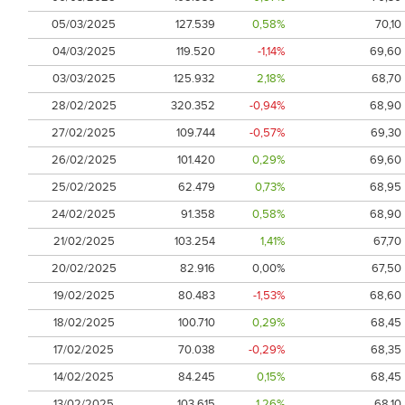
05/03/2025
127.539
0,58%
70,10
04/03/2025
119.520
-1,14%
69,60
03/03/2025
125.932
2,18%
68,70
28/02/2025
320.352
-0,94%
68,90
27/02/2025
109.744
-0,57%
69,30
26/02/2025
101.420
0,29%
69,60
25/02/2025
62.479
0,73%
68,95
24/02/2025
91.358
0,58%
68,90
21/02/2025
103.254
1,41%
67,70
20/02/2025
82.916
0,00%
67,50
19/02/2025
80.483
-1,53%
68,60
18/02/2025
100.710
0,29%
68,45
17/02/2025
70.038
-0,29%
68,35
14/02/2025
84.245
0,15%
68,45
13/02/2025
103.615
1,26%
68,10