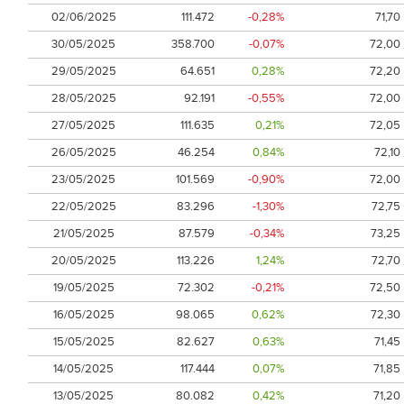
02/06/2025
111.472
-0,28%
71,70
30/05/2025
358.700
-0,07%
72,00
29/05/2025
64.651
0,28%
72,20
28/05/2025
92.191
-0,55%
72,00
27/05/2025
111.635
0,21%
72,05
26/05/2025
46.254
0,84%
72,10
23/05/2025
101.569
-0,90%
72,00
22/05/2025
83.296
-1,30%
72,75
21/05/2025
87.579
-0,34%
73,25
20/05/2025
113.226
1,24%
72,70
19/05/2025
72.302
-0,21%
72,50
16/05/2025
98.065
0,62%
72,30
15/05/2025
82.627
0,63%
71,45
14/05/2025
117.444
0,07%
71,85
13/05/2025
80.082
0,42%
71,20