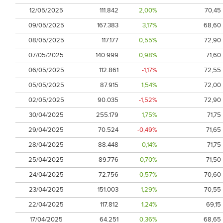
12/05/2025
111.842
2,00%
70,45
09/05/2025
167.383
3,17%
68,60
08/05/2025
117.177
0,55%
72,90
07/05/2025
140.999
0,98%
71,60
06/05/2025
112.861
-1,17%
72,55
05/05/2025
87.915
1,54%
72,00
02/05/2025
90.035
-1,52%
72,90
30/04/2025
255.179
1,75%
71,75
29/04/2025
70.524
-0,49%
71,65
28/04/2025
88.448
0,14%
71,75
25/04/2025
89.776
0,70%
71,50
24/04/2025
72.756
0,57%
70,60
23/04/2025
151.003
1,29%
70,55
22/04/2025
117.812
1,24%
69,15
17/04/2025
64.251
0,36%
68,65