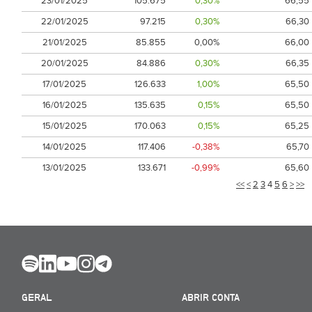
23/01/2025
105.675
0,30%
66,55
22/01/2025
97.215
0,30%
66,30
21/01/2025
85.855
0,00%
66,00
20/01/2025
84.886
0,30%
66,35
17/01/2025
126.633
1,00%
65,50
16/01/2025
135.635
0,15%
65,50
15/01/2025
170.063
0,15%
65,25
14/01/2025
117.406
-0,38%
65,70
13/01/2025
133.671
-0,99%
65,60
<<
<
2
3
4
5
6
>
>>
GERAL
ABRIR CONTA