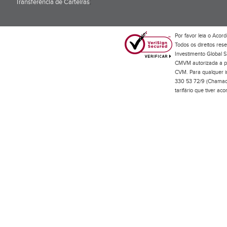
Transferência de Carteiras
;
Por favor leia o
Acord
Todos os direitos res
Investimento Global S
CMVM autorizada a pr
CVM. Para qualquer in
330 53 72/9 (Chamada
tarifário que tiver a