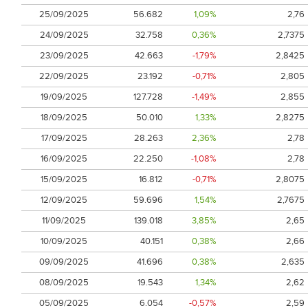
25/09/2025
56.682
1,09%
2,76
24/09/2025
32.758
0,36%
2,7375
23/09/2025
42.663
-1,79%
2,8425
22/09/2025
23.192
-0,71%
2,805
19/09/2025
127.728
-1,49%
2,855
18/09/2025
50.010
1,33%
2,8275
17/09/2025
28.263
2,36%
2,78
16/09/2025
22.250
-1,08%
2,78
15/09/2025
16.812
-0,71%
2,8075
12/09/2025
59.696
1,54%
2,7675
11/09/2025
139.018
3,85%
2,65
10/09/2025
40.151
0,38%
2,66
09/09/2025
41.696
0,38%
2,635
08/09/2025
19.543
1,34%
2,62
05/09/2025
6.054
-0,57%
2,59