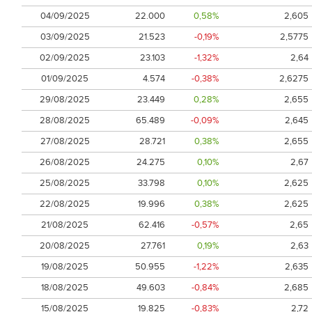
04/09/2025
22.000
0,58%
2,605
03/09/2025
21.523
-0,19%
2,5775
02/09/2025
23.103
-1,32%
2,64
01/09/2025
4.574
-0,38%
2,6275
29/08/2025
23.449
0,28%
2,655
28/08/2025
65.489
-0,09%
2,645
27/08/2025
28.721
0,38%
2,655
26/08/2025
24.275
0,10%
2,67
25/08/2025
33.798
0,10%
2,625
22/08/2025
19.996
0,38%
2,625
21/08/2025
62.416
-0,57%
2,65
20/08/2025
27.761
0,19%
2,63
19/08/2025
50.955
-1,22%
2,635
18/08/2025
49.603
-0,84%
2,685
15/08/2025
19.825
-0,83%
2,72