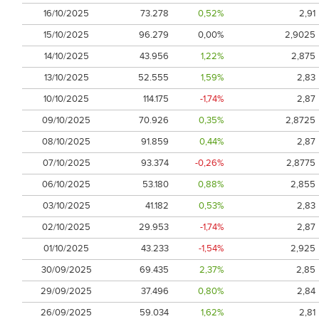
16/10/2025
73.278
0,52%
2,91
15/10/2025
96.279
0,00%
2,9025
14/10/2025
43.956
1,22%
2,875
13/10/2025
52.555
1,59%
2,83
10/10/2025
114.175
-1,74%
2,87
09/10/2025
70.926
0,35%
2,8725
08/10/2025
91.859
0,44%
2,87
07/10/2025
93.374
-0,26%
2,8775
06/10/2025
53.180
0,88%
2,855
03/10/2025
41.182
0,53%
2,83
02/10/2025
29.953
-1,74%
2,87
01/10/2025
43.233
-1,54%
2,925
30/09/2025
69.435
2,37%
2,85
29/09/2025
37.496
0,80%
2,84
26/09/2025
59.034
1,62%
2,81