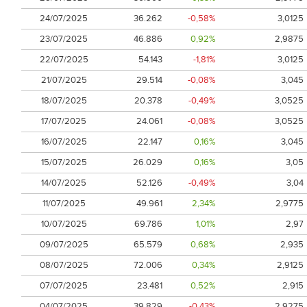
24/07/2025
36.262
-0,58%
3,0125
23/07/2025
46.886
0,92%
2,9875
22/07/2025
54.143
-1,81%
3,0125
21/07/2025
29.514
-0,08%
3,045
18/07/2025
20.378
-0,49%
3,0525
17/07/2025
24.061
-0,08%
3,0525
16/07/2025
22.147
0,16%
3,045
15/07/2025
26.029
0,16%
3,05
14/07/2025
52.126
-0,49%
3,04
11/07/2025
49.961
2,34%
2,9775
10/07/2025
69.786
1,01%
2,97
09/07/2025
65.579
0,68%
2,935
08/07/2025
72.006
0,34%
2,9125
07/07/2025
23.481
0,52%
2,915
04/07/2025
39.829
-0,43%
2,9275