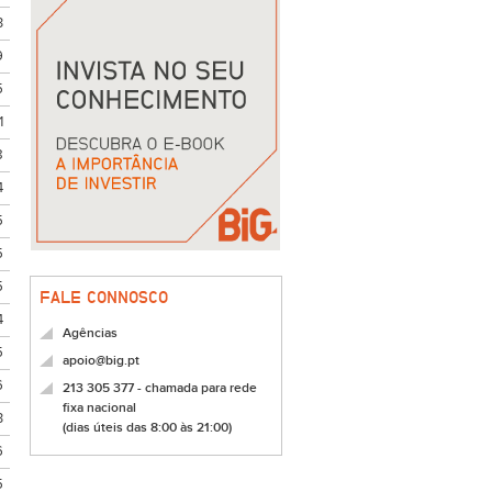
3
9
5
1
8
4
5
5
5
FALE CONNOSCO
4
Agências
5
apoio@big.pt
6
213 305 377 - chamada para rede
fixa nacional
3
(dias úteis das 8:00 às 21:00)
6
5