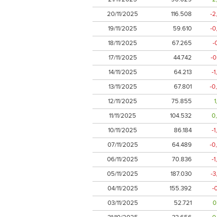
20/11/2025
116.508
-2
19/11/2025
59.610
-0
18/11/2025
67.265
-
17/11/2025
44.742
-0
14/11/2025
64.213
-
13/11/2025
67.801
-0
12/11/2025
75.855
11/11/2025
104.532
0
10/11/2025
86.184
-
07/11/2025
64.489
-0
06/11/2025
70.836
-
05/11/2025
187.030
-3
04/11/2025
155.392
-
03/11/2025
52.721
0