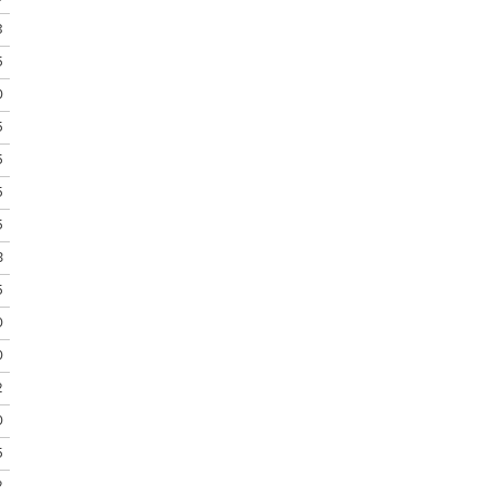
8
5
0
5
5
5
5
3
5
0
0
2
0
5
2