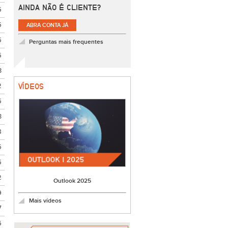
AINDA NÃO É CLIENTE?
5
5
ABRA CONTA JÁ
5
Perguntas mais frequentes
5
3
2
VÍDEOS
5
3
8
5
5
2
Outlook 2025
9
Mais vídeos
7
6