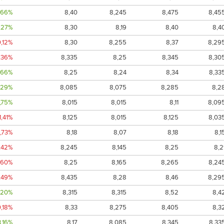
,66%
8,40
8,245
8,475
8,45
1,27%
8,30
8,19
8,40
8,4
0,12%
8,30
8,255
8,37
8,29
,36%
8,335
8,25
8,345
8,30
,66%
8,25
8,24
8,34
8,33
,29%
8,085
8,075
8,285
8,2
,75%
8,015
8,015
8,11
8,09
1,41%
8,125
8,015
8,125
8,03
0,73%
8,18
8,07
8,18
8,1
,42%
8,245
8,145
8,25
8,2
,60%
8,25
8,165
8,265
8,24
1,49%
8,435
8,28
8,46
8,29
,20%
8,315
8,315
8,52
8,4
0,18%
8,33
8,275
8,405
8,3
3,16%
8,17
8,085
8,345
8,33