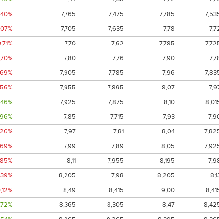
,40%
7,765
7,475
7,785
7,53
,07%
7,705
7,635
7,78
7,7
0,71%
7,70
7,62
7,785
7,72
,70%
7,80
7,76
7,90
7,7
1,69%
7,905
7,785
7,96
7,83
,56%
7,955
7,895
8,07
7,9
1,46%
7,925
7,875
8,10
8,01
,96%
7,85
7,715
7,93
7,9
1,26%
7,97
7,81
8,04
7,82
,69%
7,99
7,89
8,05
7,92
1,85%
8,11
7,955
8,195
7,9
,39%
8,205
7,98
8,205
8,1
0,12%
8,49
8,415
9,00
8,41
,72%
8,365
8,305
8,47
8,42