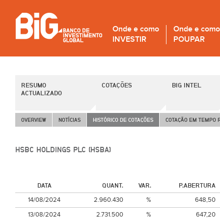
Onde e como
Onde e como
INVESTIR
POUPAR
RESUMO
COTAÇÕES
BIG INTEL
ACTUALIZADO
OVERVIEW
NOTÍCIAS
HISTÓRICO DE COTAÇÕES
COTAÇÃO EM TEMPO 
HSBC HOLDINGS PLC (HSBA)
DATA
QUANT.
VAR.
P.ABERTURA
14/08/2024
2.960.430
%
648,50
13/08/2024
2.731.500
%
647,20