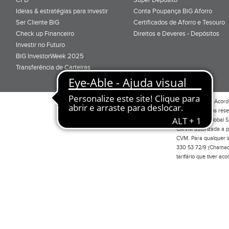
Ideias & estratégias para investir
Conta Poupança BiG Aforro
Ser Cliente BiG
Certificados de Aforro e Tesouro
Check up Financeiro
Direitos e Deveres - Depósitos
Investir no Futuro
BiG InvestorWeek 2025
;
Transferência de Carteiras
;
Por favor leia o
Acord
Todos os direitos res
Investimento Global S
CMVM autorizada a pr
CVM. Para qualquer in
330 53 72/9 (Chamada
tarifário que tiver a