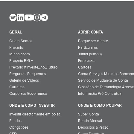
GERAL
ABRIR CONTA
Quem Somos
Porquê ser cliente
Preçário
Particulares
Minha conta
Júnior (sub-18)
Preçário BiG +
Empresas
Preçário #Investe_no_Futuro
Cartões
Perguntas Frequentes
Conta Serviços Mínimos Bancário
Galeria de Vídeos
Serviço de Mudança de Conta
Carreiras
Glossário de Terminologia Abrevi
Corporate Governance
Informação Pré-Contratual
ONDE E COMO INVESTIR
ONDE E COMO POUPAR
Investir directamente em bolsa
Super Conta
Fundos
Renda Mensal
Obrigações
Depósitos a Prazo
CFD
Super Depósito