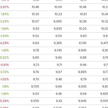
-2,67%
10,46
10,09
10,46
10,2
1,65%
10,30
10,23
10,61
10,4
3,20%
10,07
9,995
10,39
10,3
1,94%
9,93
9,835
10,20
10,0
3,54%
9,52
9,50
9,83
9,8
-4,29%
9,60
9,385
9,745
9,47
1,43%
9,78
9,745
9,945
9,9
0,52%
9,85
9,66
9,88
9,7
-0,61%
9,73
9,71
9,96
9,7
0,72%
9,76
9,67
9,885
9,7
-1,02%
9,70
9,48
9,79
9,7
1,19%
9,705
9,66
9,935
9,8
1,36%
9,50
9,46
9,69
9,68
-0,26%
9,555
9,43
9,645
9,55