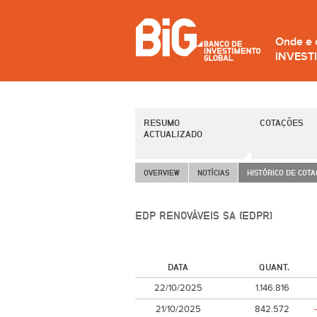
Onde e
INVEST
RESUMO
COTAÇÕES
ACTUALIZADO
OVERVIEW
NOTÍCIAS
HISTÓRICO DE COT
EDP RENOVÁVEIS SA (EDPR)
DATA
QUANT.
22/10/2025
1.146.816
21/10/2025
842.572