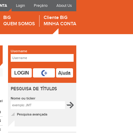
ONTA
Login
Preçário
About Us
BiG
Cliente BiG
QUEM SOMOS
MINHA CONTA
Username
Ajuda
LOGIN
PESQUISA DE TÍTULOS
Nome ou ticker
el
O
Pesquisa avançada
4
8