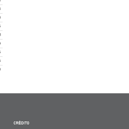
8
8
0
5
1
9
5
6
0
CRÉDITO