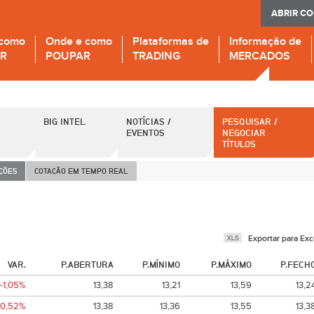
ABRIR C
 como
Onde e como
Plataformas de
Informação de
IR
POUPAR
TRADING
MERCADOS
BIG INTEL
NOTÍCIAS /
PESQUISAR /
EVENTOS
NEGOCIAR
TÍTULOS
AÇÕES
COTAÇÃO EM TEMPO REAL
Exportar para Exc
VAR.
P.ABERTURA
P.MÍNIMO
P.MÁXIMO
P.FECH
-1,05%
13,38
13,21
13,59
13,2
-0,52%
13,38
13,36
13,55
13,3