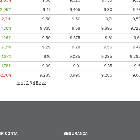
-2,05%
9,68
9,525
9,755
9,5
2,95%
9,47
9,465
9,80
9,7
-2,31%
9,58
9,50
9,71
9,5
1,20%
9,835
9,58
9,895
9,72
1,26%
9,50
9,375
9,61
9,6
2,21%
9,29
9,28
9,56
9,4
1,37%
9,16
9,085
9,285
9,28
1,78%
9,09
9,01
9,35
9,1
-2,76%
9,285
8,995
9,285
9,0
<<
<
1
2
3
4
5
>
>>
IR CONTA
SEGURANÇA