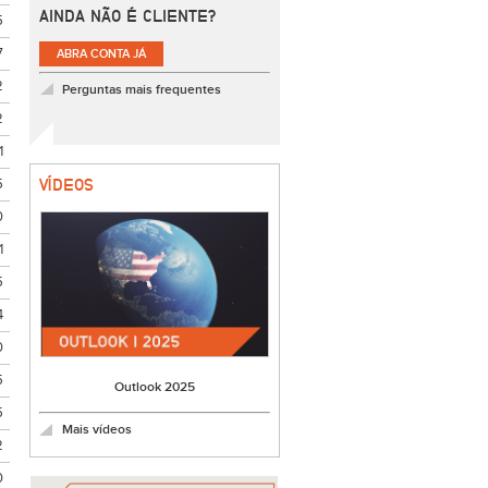
AINDA NÃO É CLIENTE?
5
7
ABRA CONTA JÁ
2
Perguntas mais frequentes
2
1
5
VÍDEOS
0
1
5
4
0
5
Outlook 2025
5
Mais vídeos
2
0