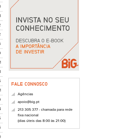
0
3
2
2
6
9
1
3
5
FALE CONNOSCO
1
Agências
9
apoio@big.pt
4
213 305 377 - chamada para rede
fixa nacional
5
(dias úteis das 8:00 às 21:00)
6
0