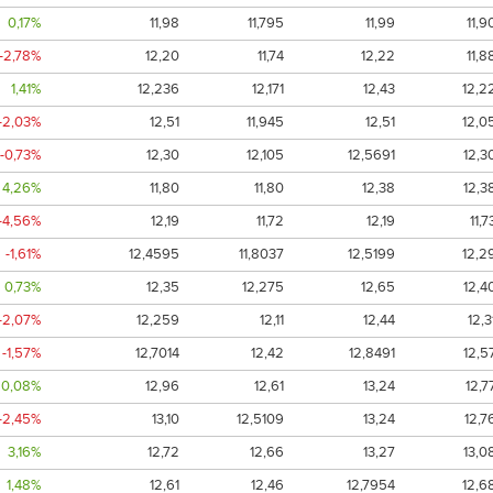
0,17%
11,98
11,795
11,99
11,9
-2,78%
12,20
11,74
12,22
11,8
1,41%
12,236
12,171
12,43
12,2
-2,03%
12,51
11,945
12,51
12,0
-0,73%
12,30
12,105
12,5691
12,3
4,26%
11,80
11,80
12,38
12,3
-4,56%
12,19
11,72
12,19
11,7
-1,61%
12,4595
11,8037
12,5199
12,2
0,73%
12,35
12,275
12,65
12,4
-2,07%
12,259
12,11
12,44
12,3
-1,57%
12,7014
12,42
12,8491
12,5
0,08%
12,96
12,61
13,24
12,7
-2,45%
13,10
12,5109
13,24
12,7
3,16%
12,72
12,66
13,27
13,0
1,48%
12,61
12,46
12,7954
12,6