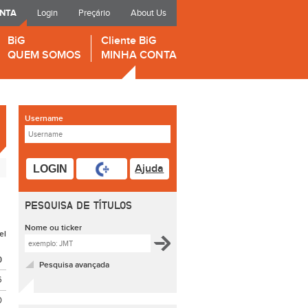
ONTA
Login
Preçário
About Us
BiG
Cliente BiG
QUEM SOMOS
MINHA CONTA
Username
Ajuda
LOGIN
PESQUISA DE TÍTULOS
Nome ou ticker
el
O
Pesquisa avançada
6
0