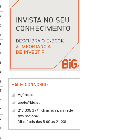
0
8
2
5
0
8
3
9
0
FALE CONNOSCO
1
Agências
7
apoio@big.pt
7
213 305 377 - chamada para rede
fixa nacional
6
(dias úteis das 8:00 às 21:00)
8
8