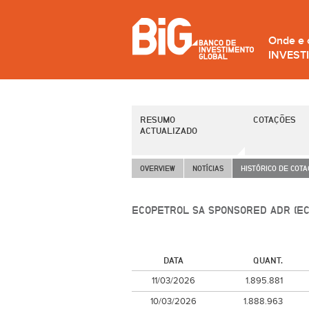
Onde e
INVEST
RESUMO
COTAÇÕES
ACTUALIZADO
OVERVIEW
NOTÍCIAS
HISTÓRICO DE COT
ECOPETROL SA SPONSORED ADR (EC
DATA
QUANT.
11/03/2026
1.895.881
10/03/2026
1.888.963