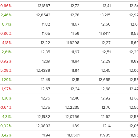
-0,66%
13,1867
12,72
13,41
12,8
2,46%
12,8543
12,78
13,215
12,9
8,71%
11,82
11,67
12,66
12,6
-0,86%
11,65
11,59
11,8414
11,5
-4,18%
12,22
11,6298
12,27
11,6
2,61%
12,35
11,97
12,51
12,2
-0,92%
12,19
11,84
12,29
11,8
-5,09%
12,4389
11,94
12,45
12,0
1,29%
12,48
12,15
12,655
12,5
-1,97%
12,67
12,34
12,68
12,4
1,36%
12,75
12,46
12,92
12,6
-0,64%
12,75
12,2235
12,76
12,5
4,31%
12,1982
12,0756
12,62
12,5
0,92%
12,0803
11,89
12,14
12,0
0,42%
11,94
11,6501
11,985
11,9