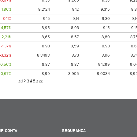
-0,97%
9,38
9,205
9,38
9,2
1,86%
9,2124
9,12
9,315
9,3
-0,11%
9,15
9,14
9,30
9,1
4,57%
8,95
8,93
9,15
9,1
2,21%
8,65
8,57
8,80
8,7
-1,37%
8,93
8,59
8,93
8,6
-3,32%
8,8498
8,73
8,96
8,7
0,56%
8,87
8,87
9,1299
9,0
0,67%
8,99
8,905
9,0084
8,9
<
1
2
3
4
5
>
>>
IR CONTA
SEGURANÇA