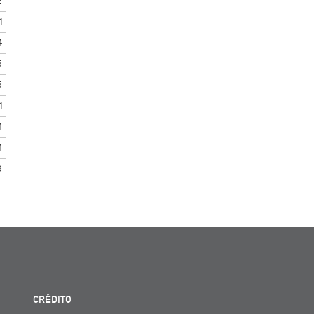
2
1
4
5
5
1
4
4
9
CRÉDITO