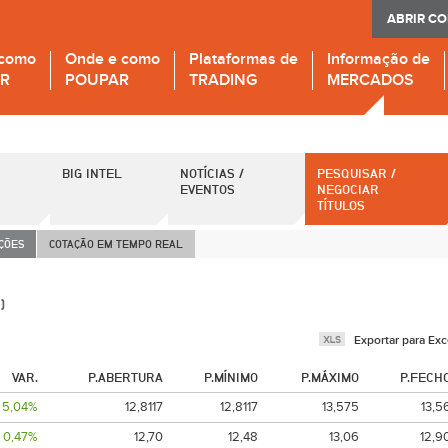
ABRIR C
 como
Onde e como
Plataformas de
Informação de
IR
POUPAR
TRADING
MERCADOS
BIG INTEL
NOTÍCIAS /
PESQUISAR /
EVENTOS
NEGOCIAR
TÍTULOS
AÇÕES
COTAÇÃO EM TEMPO REAL
)
Exportar para Exc
VAR.
P.ABERTURA
P.MÍNIMO
P.MÁXIMO
P.FECH
5,04%
12,8117
12,8117
13,575
13,5
0,47%
12,70
12,48
13,06
12,9