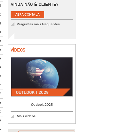
AINDA NÃO É CLIENTE?
4
2
ABRA CONTA JÁ
1
Perguntas mais frequentes
9
9
0
VÍDEOS
9
0
8
2
7
0
Outlook 2025
8
Mais vídeos
6
5