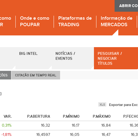
ABRIR C
 como
Onde e como
Plataformas de
Informação de
IR
POUPAR
TRADING
MERCADOS
BIG INTEL
NOTÍCIAS /
PESQUISAR /
EVENTOS
NEGOCIAR
TÍTULOS
AÇÕES
COTAÇÃO EM TEMPO REAL
)
Exportar para Exc
VAR.
P.ABERTURA
P.MÍNIMO
P.MÁXIMO
P.FECH
0,31%
16,32
16,17
16,84
16,3
-1,81%
16,4597
16,05
16,47
16,3