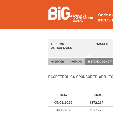
Onde e
INVEST
RESUMO
COTAÇÕES
ACTUALIZADO
OVERVIEW
NOTÍCIAS
HISTÓRICO DE COT
ECOPETROL SA SPONSORED ADR (EC
DATA
QUANT.
05/08/2026
1.372.237
04/08/2026
1.527.976