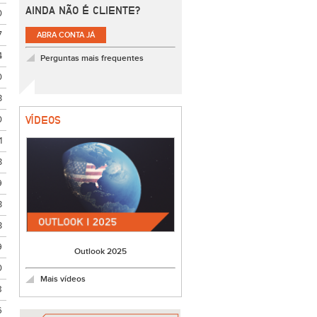
AINDA NÃO É CLIENTE?
0
7
ABRA CONTA JÁ
4
Perguntas mais frequentes
0
3
0
VÍDEOS
1
3
9
3
3
9
Outlook 2025
0
Mais vídeos
8
6