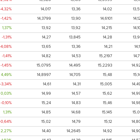
-4,32%
14,017
13,36
14,02
13,5
-1,42%
14,3799
13,90
14,6101
14,1
1,37%
13,92
13,92
14,215
14,1
-1,31%
14,27
13,845
14,28
13,9
-4,08%
13,65
13,36
14,21
14,1
-1,41%
14,82
14,53
15,2197
14,7
-1,45%
15,0795
14,495
15,2293
14,9
4,49%
14,8997
14,705
15,48
15,1
-3,34%
14,61
14,31
15,005
14,4
0,03%
14,99
14,57
15,62
14,9
-0,10%
15,24
14,83
15,46
14,9
1,31%
14,85
14,68
15,145
15,0
-0,64%
15,02
14,79
15,12
14,8
2,27%
14,40
14,2645
14,92
14,9