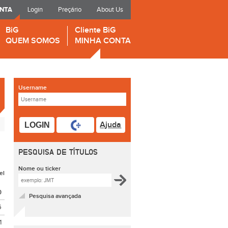
ONTA
Login
Preçário
About Us
BiG
Cliente BiG
QUEM SOMOS
MINHA CONTA
Username
Ajuda
LOGIN
PESQUISA DE TÍTULOS
Nome ou ticker
el
O
Pesquisa avançada
6
1