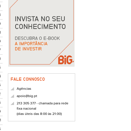
8
8
9
3
9
7
0
5
4
FALE CONNOSCO
6
Agências
2
apoio@big.pt
5
213 305 377 - chamada para rede
fixa nacional
9
(dias úteis das 8:00 às 21:00)
1
5