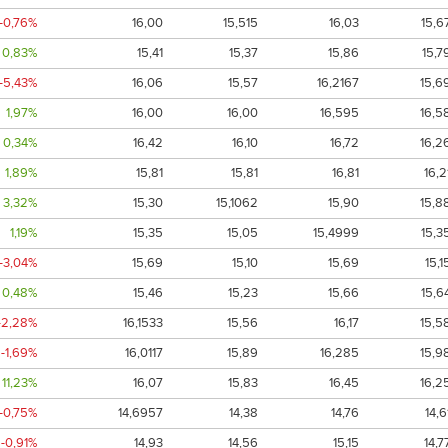
-0,76%
16,00
15,515
16,03
15,6
0,83%
15,41
15,37
15,86
15,7
-5,43%
16,06
15,57
16,2167
15,6
1,97%
16,00
16,00
16,595
16,5
0,34%
16,42
16,10
16,72
16,2
1,89%
15,81
15,81
16,81
16,2
3,32%
15,30
15,1062
15,90
15,8
1,19%
15,35
15,05
15,4999
15,3
-3,04%
15,69
15,10
15,69
15,1
0,48%
15,46
15,23
15,66
15,6
-2,28%
16,1533
15,56
16,17
15,5
-1,69%
16,0117
15,89
16,285
15,9
11,23%
16,07
15,83
16,45
16,2
-0,75%
14,6957
14,38
14,76
14,6
-0,91%
14,93
14,56
15,15
14,7