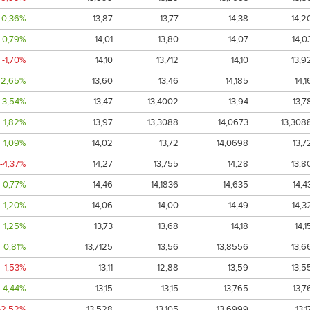
0,36%
13,87
13,77
14,38
14,2
0,79%
14,01
13,80
14,07
14,0
-1,70%
14,10
13,712
14,10
13,9
2,65%
13,60
13,46
14,185
14,1
3,54%
13,47
13,4002
13,94
13,7
1,82%
13,97
13,3088
14,0673
13,308
1,09%
14,02
13,72
14,0698
13,7
-4,37%
14,27
13,755
14,28
13,8
0,77%
14,46
14,1836
14,635
14,4
1,20%
14,06
14,00
14,49
14,3
1,25%
13,73
13,68
14,18
14,1
0,81%
13,7125
13,56
13,8556
13,6
-1,53%
13,11
12,88
13,59
13,5
4,44%
13,15
13,15
13,765
13,7
-2,52%
13,528
13,105
13,6999
13,1