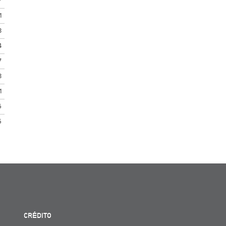
7
1
3
4
7
3
1
6
5
CRÉDITO