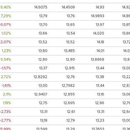
0,40%
14,6075
14,4509
14,93
14,9
7,29%
13,79
13,76
14,9893
14,8
-0,07%
13,70
13,65
13,97
13,8
1,02%
13,66
13,54
14,025
13,8
-2,07%
13,52
13,52
14,18
13,7
1,23%
13,80
13,485
14,01
14,0
5,54%
12,80
12,80
13,8869
13,8
-1,57%
13,37
12,915
13,44
13,0
2,72%
12,8292
12,76
13,38
13,2
-1,61%
13,00
12,7982
13,44
12,8
2,11%
12,9407
12,855
13,16
13,0
1,19%
12,75
12,695
12,96
12,7
-2,73%
13,31
12,61
13,31
12,6
-2,77%
13,19
12,79
13,23
13,0
-5,99%
13,599
13,29
13,7653
13,3