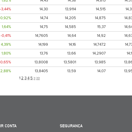
1,82%
14,43
14,38
14,815
14,5
-3,44%
14,30
13,9114
14,515
14,3
0,92%
14,74
14,205
14,875
14,8
1,64%
14,75
14,585
15,37
14,6
-0,41%
14,7605
14,64
14,92
14,6
4,39%
14,199
14,16
14,7472
14,7
1,80%
13,76
13,66
14,2907
14,1
-0,65%
13,8008
13,5801
13,985
13,8
2,88%
13,8405
13,59
14,07
13,9
1
2
3
4
5
>
>>
IR CONTA
SEGURANÇA