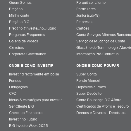
Quem Somos
Porquê ser cliente
Preçário
Particulares
Minha conta
Júnior (sub-18)
Preçário BiG +
Empresas
Preçário #Investe_no_Futuro
Cartões
Perguntas Frequentes
Conta Serviços Mínimos Bancário
Galeria de Vídeos
Serviço de Mudança de Conta
Carreiras
Glossário de Terminologia Abrevi
Corporate Governance
Informação Pré-Contratual
ONDE E COMO INVESTIR
ONDE E COMO POUPAR
Investir directamente em bolsa
Super Conta
Fundos
Renda Mensal
Obrigações
Depósitos a Prazo
CFD
Super Depósito
Ideias & estratégias para investir
Conta Poupança BiG Aforro
Ser Cliente BiG
Certificados de Aforro e Tesouro
Check up Financeiro
Direitos e Deveres - Depósitos
Investir no Futuro
BiG InvestorWeek 2025
;