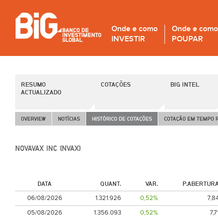
Onde e como
Onde e como
INVESTIR
POUPAR
RESUMO
COTAÇÕES
BIG INTEL
ACTUALIZADO
OVERVIEW
NOTÍCIAS
HISTÓRICO DE COTAÇÕES
COTAÇÃO EM TEMPO 
NOVAVAX INC (NVAX)
DATA
QUANT.
VAR.
P.ABERTUR
06/08/2026
1.321.926
0,52%
7,8
05/08/2026
1.356.093
0,52%
7,7