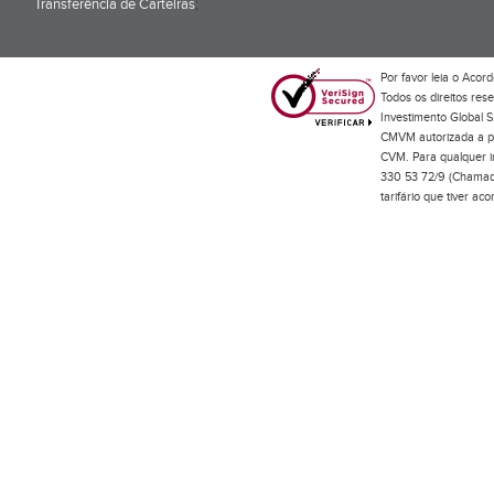
Transferência de Carteiras
;
Por favor leia o
Acord
Todos os direitos res
Investimento Global S
CMVM autorizada a pr
CVM. Para qualquer in
330 53 72/9 (Chamada
tarifário que tiver a