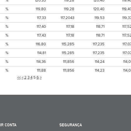
%
120,35
119,28
120,40
119,4
%
119,80
119,28
120,40
119,4
%
117,33
117,2043
119,53
119,3
%
117,40
117,18
118,71
117,5
%
117,43
117,18
118,71
117,5
%
116,80
115,285
117,235
117,0
%
114,81
115,285
117,235
117,0
%
114,36
111,856
114,24
114,0
%
111,88
111,856
114,23
114,0
<<
<
2
3
4
5
6
>
IR CONTA
SEGURANÇA