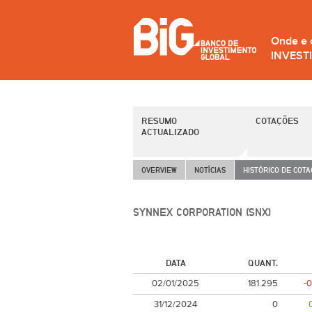
Onde e
INVEST
RESUMO
COTAÇÕES
ACTUALIZADO
OVERVIEW
NOTÍCIAS
HISTÓRICO DE COT
SYNNEX CORPORATION (SNX)
DATA
QUANT.
02/01/2025
181.295
-
31/12/2024
0