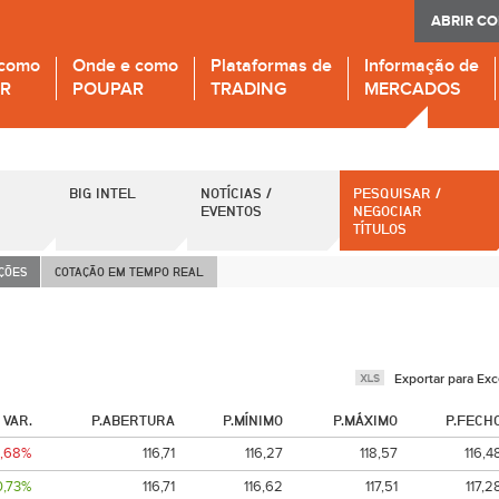
ABRIR C
 como
Onde e como
Plataformas de
Informação de
IR
POUPAR
TRADING
MERCADOS
BIG INTEL
NOTÍCIAS /
PESQUISAR /
EVENTOS
NEGOCIAR
TÍTULOS
AÇÕES
COTAÇÃO EM TEMPO REAL
Exportar para Exc
VAR.
P.ABERTURA
P.MÍNIMO
P.MÁXIMO
P.FECH
0,68%
116,71
116,27
118,57
116,4
0,73%
116,71
116,62
117,51
117,2