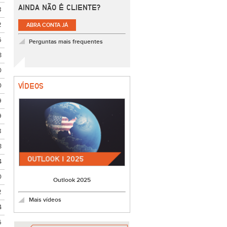
AINDA NÃO É CLIENTE?
8
2
ABRA CONTA JÁ
6
Perguntas mais frequentes
3
0
0
VÍDEOS
9
9
8
3
4
0
Outlook 2025
2
Mais vídeos
4
6