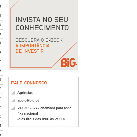
3
4
6
9
1
9
7
9
4
FALE CONNOSCO
7
Agências
2
apoio@big.pt
7
213 305 377 - chamada para rede
fixa nacional
2
(dias úteis das 8:00 às 21:00)
1
0