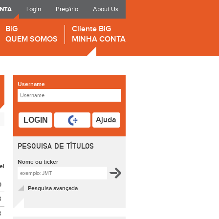
ONTA
Login
Preçário
About Us
BiG
Cliente BiG
QUEM SOMOS
MINHA CONTA
Username
Ajuda
LOGIN
PESQUISA DE TÍTULOS
Nome ou ticker
el
O
Pesquisa avançada
8
8