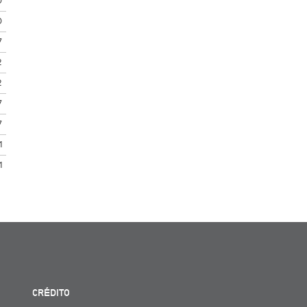
0
0
7
2
2
7
7
1
1
CRÉDITO