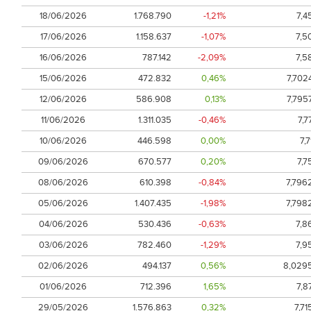
18/06/2026
1.768.790
-1,21%
7,4
17/06/2026
1.158.637
-1,07%
7,5
16/06/2026
787.142
-2,09%
7,5
15/06/2026
472.832
0,46%
7,702
12/06/2026
586.908
0,13%
7,795
11/06/2026
1.311.035
-0,46%
7,7
10/06/2026
446.598
0,00%
7,7
09/06/2026
670.577
0,20%
7,7
08/06/2026
610.398
-0,84%
7,796
05/06/2026
1.407.435
-1,98%
7,798
04/06/2026
530.436
-0,63%
7,8
03/06/2026
782.460
-1,29%
7,9
02/06/2026
494.137
0,56%
8,029
01/06/2026
712.396
1,65%
7,8
29/05/2026
1.576.863
0,32%
7,71