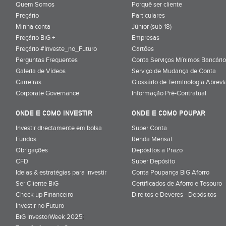
Quem Somos
Porquê ser cliente
Preçário
Particulares
Minha conta
Júnior (sub-18)
Preçário BiG +
Empresas
Preçário #Investe_no_Futuro
Cartões
Perguntas Frequentes
Conta Serviços Mínimos Bancário
Galeria de Vídeos
Serviço de Mudança de Conta
Carreiras
Glossário de Terminologia Abrevi
Corporate Governance
Informação Pré-Contratual
ONDE E COMO INVESTIR
ONDE E COMO POUPAR
Investir directamente em bolsa
Super Conta
Fundos
Renda Mensal
Obrigações
Depósitos a Prazo
CFD
Super Depósito
Ideias & estratégias para investir
Conta Poupança BiG Aforro
Ser Cliente BiG
Certificados de Aforro e Tesouro
Check up Financeiro
Direitos e Deveres - Depósitos
Investir no Futuro
BiG InvestorWeek 2025
;