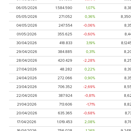
06/05/2026
1.584.590
1,07%
8,3
05/05/2026
271.052
0,36%
8,350
04/05/2026
247.554
-0,06%
8,3
01/05/2026
355.625
-0,60%
8,4
30/04/2026
418.833
3,19%
8,124
29/04/2026
384.885
0,31%
8,2
28/04/2026
420.429
-2,28%
8,2
27/04/2026
48.282
0,22%
8,3
24/04/2026
272.066
0,90%
8,3
23/04/2026
706.352
-2,69%
8,5
22/04/2026
387.924
-0,81%
8,6
21/04/2026
713.606
-1,71%
8,8
20/04/2026
635.365
-0,68%
8,7
17/04/2026
1.019.453
2,08%
8,7
16/04/2026
756.028
1,26%
9,241