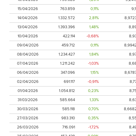
15/04/2026
763.859
0,11%
9,1
14/04/2026
1.332.572
2,81%
8,972
13/04/2026
1.393.396
1,48%
8,8
10/04/2026
422.114
-0,68%
8,9
09/04/2026
459.712
0,11%
8,994
08/04/2026
1.234.427
1,84%
8,9
07/04/2026
1.211.242
-1,03%
8,6
06/04/2026
347.096
1,15%
8,678
02/04/2026
691.117
-0,91%
8,7
01/04/2026
1.054.812
0,23%
8,7
31/03/2026
585.664
1,33%
8,6
30/03/2026
585.118
0,70%
8,668
27/03/2026
983.310
0,35%
8,5
26/03/2026
716.091
-1,72%
8,4