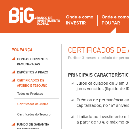
Onde e como
Onde e como
INVESTIR
POUPAR
CERTIFICADOS DE 
POUPANÇA
Euribor 3 meses + prémio de perm
CONTAS CORRENTES
REMUNERADAS
DEPÓSITOS A PRAZO
PRINCIPAIS CARACTERÍSTI
CERTIFICADOS DE
Juros calculados de 3 em 3
AFORRO E TESOURO
juros vencidos (líquido de IR
Todos os Produtos
Prémios de permanência até
Certificados de Aforro
capitalizados, no 15º aniver
Certificados do Tesouro
Limitado ao investimento mí
a partir de 10 € e máximo 
FUNDO DE GARANTIA