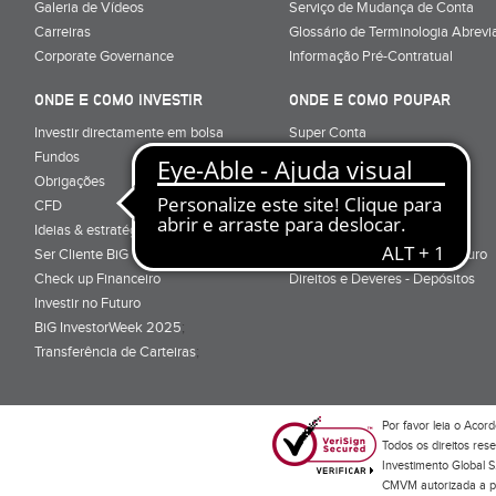
Galeria de Vídeos
Serviço de Mudança de Conta
Carreiras
Glossário de Terminologia Abrevi
Corporate Governance
Informação Pré-Contratual
ONDE E COMO INVESTIR
ONDE E COMO POUPAR
Investir directamente em bolsa
Super Conta
Fundos
Renda Mensal
Obrigações
Depósitos a Prazo
CFD
Super Depósito
Ideias & estratégias para investir
Conta Poupança BiG Aforro
Ser Cliente BiG
Certificados de Aforro e Tesouro
Check up Financeiro
Direitos e Deveres - Depósitos
Investir no Futuro
BiG InvestorWeek 2025
;
Transferência de Carteiras
;
Por favor leia o
Acord
Todos os direitos res
Investimento Global S
CMVM autorizada a pr