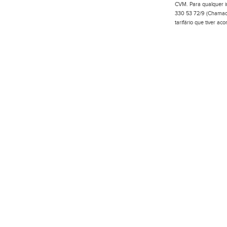
CVM. Para qualquer in
330 53 72/9 (Chamada
tarifário que tiver a