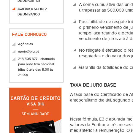
DE DEPÓSITOS
A soma cumulativa das unid
AVALIAR A SOLIDEZ
ultrapassar as 500.000 uni
DE UM BANCO
Possibilidade de resgate tot
o primeiro vencimento de j
tempo, acarretando a perda 
FALE CONNOSCO
vencimento de juros até à d
Agências
No resgate é efetuado o re
apoio@big.pt
resgatadas e do valor dos j
213 305 377 - chamada
para rede fixa nacional
Garantia da totalidade do ca
(dias úteis das 8:00 às
21:00)
TAXA DE JURO BASE
A taxa base do Certificado de A
antepenúltimo dia útil, segundo 
Nesta fórmula, E3 é apurada me
valores da Euribor a três meses
mês anterior à remuneração. O r