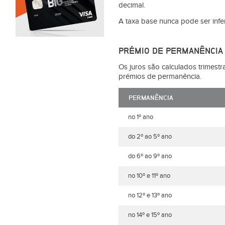
decimal.
A taxa base nunca pode ser infer
PRÉMIO DE PERMANÊNCIA
Os juros são calculados trimestr
prémios de permanência.
PERMANÊNCIA
no 1º ano
do 2º ao 5º ano
do 6º ao 9º ano
no 10º e 11º ano
no 12º e 13º ano
no 14º e 15º ano