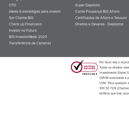
CFD
Super Depósito
Ideias & estratégias para investir
Conta Poupança BiG Aforro
Ser Cliente BiG
Certificados de Aforro e Tesouro
Check up Financeiro
Direitos e Deveres - Depósitos
Investir no Futuro
BiG InvestorWeek 2025
;
Transferência de Carteiras
;
Por favor leia o
Acord
Todos os direitos res
Investimento Global S
CMVM autorizada a pr
CVM. Para qualquer in
330 53 72/9 (Chamada
tarifário que tiver a