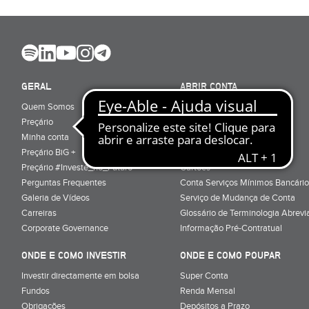
GERAL
ABRIR CONTA
Quem Somos
Porquê ser cliente
Preçário
Particulares
Minha conta
Júnior (sub-18)
Preçário BiG +
Empresas
Preçário #Investe_no_Futuro
Cartões
Perguntas Frequentes
Conta Serviços Mínimos Bancário
Galeria de Vídeos
Serviço de Mudança de Conta
Carreiras
Glossário de Terminologia Abrevi
Corporate Governance
Informação Pré-Contratual
ONDE E COMO INVESTIR
ONDE E COMO POUPAR
Investir directamente em bolsa
Super Conta
Fundos
Renda Mensal
Obrigações
Depósitos a Prazo