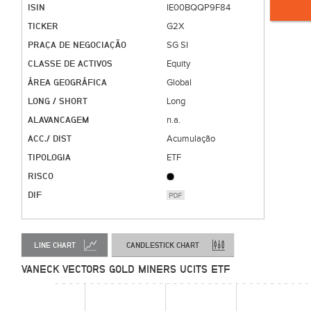
ISIN
IE00BQQP9F84
TICKER
G2X
PRAÇA DE NEGOCIAÇÃO
SG SI
CLASSE DE ACTIVOS
Equity
ÁREA GEOGRÁFICA
Global
LONG / SHORT
Long
ALAVANCAGEM
n.a.
ACC./ DIST
Acumulação
TIPOLOGIA
ETF
RISCO
DIF
LINE CHART
CANDLESTICK CHART
VANECK VECTORS GOLD MINERS UCITS ETF