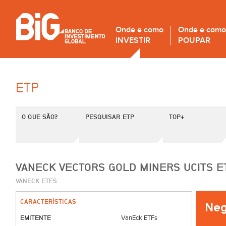
Onde e como
Onde e como
INVESTIR
POUPAR
ETP
O QUE SÃO?
PESQUISAR ETP
TOP+
VANECK VECTORS GOLD MINERS UCITS E
VANECK ETFS
CARACTERÍSTICAS
EMITENTE
VanEck ETFs