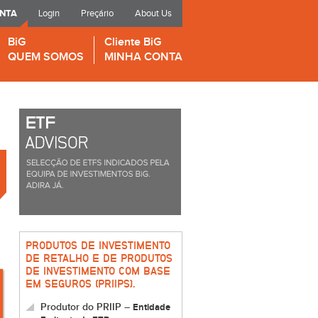
ONTA
Login
Preçário
About Us
BiG
Cliente BiG
QUEM SOMOS
MINHA CONTA
PRODUTOS DE INVESTIMENTO
DE RETALHO E DE PRODUTOS
DE INVESTIMENTO COM BASE
EM SEGUROS (PRIIPS).
Produtor do PRIIP –
Entidade