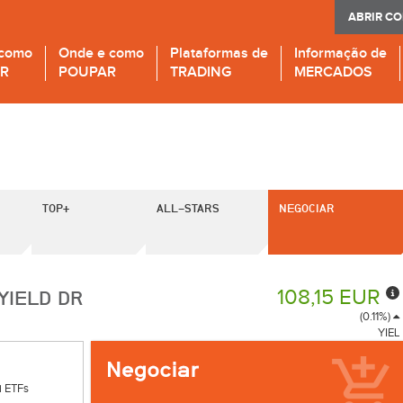
ABRIR C
 como
Onde e como
Plataformas de
Informação de
IR
POUPAR
TRADING
MERCADOS
TOP+
ALL-STARS
NEGOCIAR
108,15 EUR
YIELD DR
(0.11%)
YIEL
 ETFs