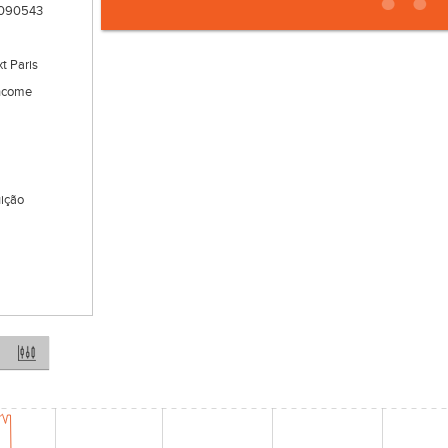
2090543
t Paris
Income
uição