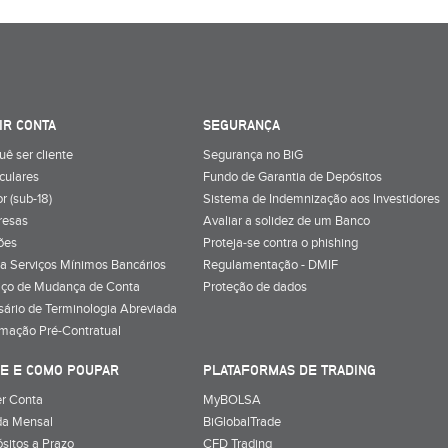
IR CONTA
SEGURANÇA
uê ser cliente
Segurança no BiG
iculares
Fundo de Garantia de Depósitos
r (sub-18)
Sistema de Indemnização aos Investidores
resas
Avaliar a solidez de um Banco
ões
Proteja-se contra o phishing
a Serviços Mínimos Bancários
Regulamentação - DMIF
iço de Mudança de Conta
Proteção de dados
sário de Terminologia Abreviada
rmação Pré-Contratual
E E COMO POUPAR
PLATAFORMAS DE TRADING
r Conta
MyBOLSA
a Mensal
BiGlobalTrade
sitos a Prazo
CFD Trading