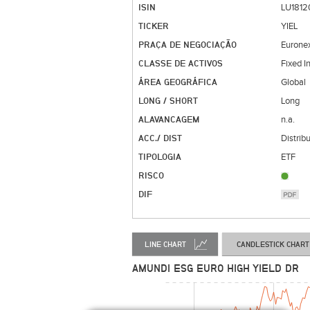
ISIN
LU181
TICKER
YIEL
PRAÇA DE NEGOCIAÇÃO
Euronex
CLASSE DE ACTIVOS
Fixed 
ÁREA GEOGRÁFICA
Global
LONG / SHORT
Long
ALAVANCAGEM
n.a.
ACC./ DIST
Distrib
TIPOLOGIA
ETF
RISCO
DIF
LINE CHART
CANDLESTICK CHART
AMUNDI ESG EURO HIGH YIELD DR