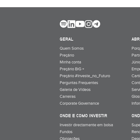
GERAL
ABR
Quem Somos
Porq
Preçário
Part
Minha conta
Júnio
Preçário BiG +
Emp
Preçário #Investe_no_Futuro
Cart
Perguntas Frequentes
Cont
Galeria de Vídeos
Serv
Carreiras
Glos
Corporate Governance
Info
ONDE E COMO INVESTIR
OND
Investir directamente em bolsa
Supe
Fundos
Rend
Obrigações
Depó