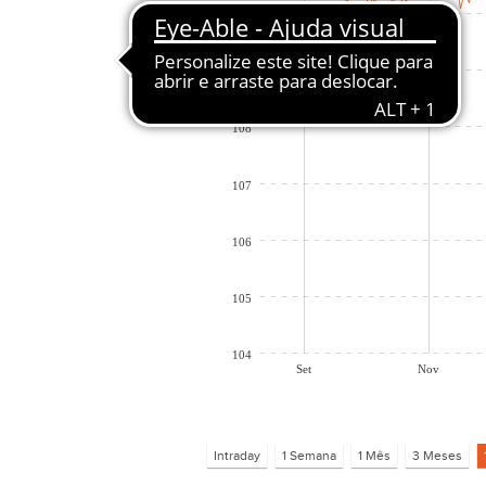
110
109
108
107
106
105
104
Set
Nov