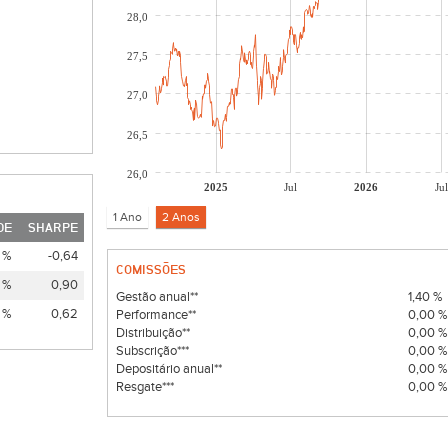
28,0
27,5
27,0
26,5
26,0
2025
Jul
2026
Jul
DE
SHARPE
 %
-0,64
COMISSÕES
 %
0,90
Gestão anual**
1,40 %
 %
0,62
Performance**
0,00 
Distribuição**
0,00 
Subscrição***
0,00 
Depositário anual**
0,00 
Resgate***
0,00 