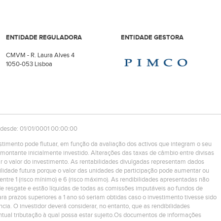
ENTIDADE REGULADORA
ENTIDADE GESTORA
CMVM - R. Laura Alves 4
1050-053 Lisboa
 desde: 01/01/0001 00:00:00
estimento pode flutuar, em função da avaliação dos activos que integram o seu
montante inicialmente investido. Alterações das taxas de câmbio entre divisas
r o valor do investimento. As rentabilidades divulgadas representam dados
ilidade futura porque o valor das unidades de participação pode aumentar ou
 entre 1 (risco mínimo) e 6 (risco máximo). As rendibilidades apresentadas não
e resgate e estão líquidas de todas as comissões imputáveis ao fundos de
ra prazos superiores a 1 ano só seriam obtidas caso o investimento tivesse sido
ncia. O investidor deverá considerar, no entanto, que as rendibilidades
tual tributação à qual possa estar sujeito.Os documentos de informações