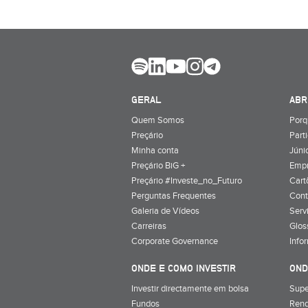
GERAL
ABR
Quem Somos
Porq
Preçário
Part
Minha conta
Júnio
Preçário BiG +
Emp
Preçário #Investe_no_Futuro
Cart
Perguntas Frequentes
Cont
Galeria de Vídeos
Serv
Carreiras
Glos
Corporate Governance
Info
ONDE E COMO INVESTIR
OND
Investir directamente em bolsa
Supe
Fundos
Rend