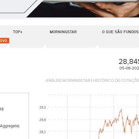
TOP+
MORNINGSTAR
O QUE SÃO FUNDOS
OVO
28,84
05-08-20
ANÁLISE MORNINGSTAR
|
HISTÓRICO DE COTAÇÕ
29,5
88
29,0
(Aggregate)
28,5