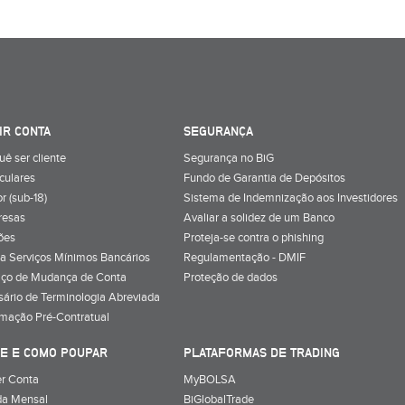
IR CONTA
SEGURANÇA
uê ser cliente
Segurança no BiG
iculares
Fundo de Garantia de Depósitos
r (sub-18)
Sistema de Indemnização aos Investidores
resas
Avaliar a solidez de um Banco
ões
Proteja-se contra o phishing
a Serviços Mínimos Bancários
Regulamentação - DMIF
iço de Mudança de Conta
Proteção de dados
sário de Terminologia Abreviada
rmação Pré-Contratual
E E COMO POUPAR
PLATAFORMAS DE TRADING
r Conta
MyBOLSA
a Mensal
BiGlobalTrade