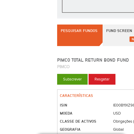
PESQUISAR FUNDOS
FUND SCREEN
N
PIMCO TOTAL RETURN BOND FUND
PIMCO
Subscrever
Resgatar
CARACTERÍSTICAS
ISIN
IE00B11XZ9
MOEDA
USD
CLASSE DE ACTIVOS
Obrigações 
GEOGRAFIA
Global