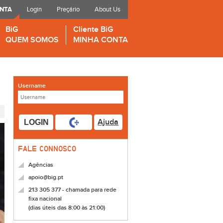
ONTA
Login
Preçário
About Us
BiG
Cliente BiG
QUEM SOMOS
MINHA CONTA
Username
Ajuda
LOGIN
FALE CONNOSCO
Agências
apoio@big.pt
213 305 377 - chamada para rede
fixa nacional
(dias úteis das 8:00 às 21:00)