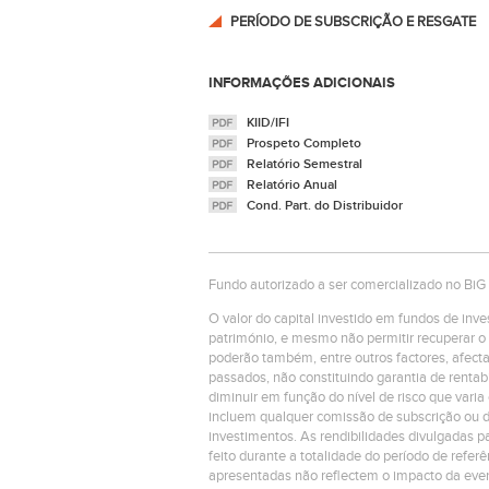
PERÍODO DE SUBSCRIÇÃO E RESGATE
INFORMAÇÕES ADICIONAIS
KIID/IFI
Prospeto Completo
Relatório Semestral
Relatório Anual
Cond. Part. do Distribuidor
Fundo autorizado a ser comercializado no BiG
O valor do capital investido em fundos de inv
património, e mesmo não permitir recuperar o 
poderão também, entre outros factores, afecta
passados, não constituindo garantia de rentab
diminuir em função do nível de risco que varia
incluem qualquer comissão de subscrição ou d
investimentos. As rendibilidades divulgadas pa
feito durante a totalidade do período de referê
apresentadas não reflectem o impacto da even