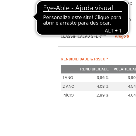
ESTRATEGIA
Bond USD
ACC./DIST.
A
MÍN. SUBSCRIÇÃO
500 USD
RISCO 1 ANO
2
CLASSIFICAÇÃO SFDR****
Artigo 6
RENDIBILIDADE & RISCO *
RENDIBILIDADE
VOLATILIDA
1 ANO
3,86 %
3,80
2 ANO
4,08 %
4,54
INÍCIO
2,89 %
4,64