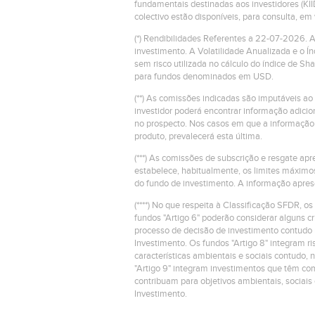
fundamentais destinadas aos investidores (KII
colectivo estão disponíveis, para consulta, e
(*) Rendibilidades Referentes a 22-07-2026.
investimento. A Volatilidade Anualizada e o Í
sem risco utilizada no cálculo do índice de S
para fundos denominados em USD.
(**) As comissões indicadas são imputáveis ao
investidor poderá encontrar informação adic
no prospecto. Nos casos em que a informação 
produto, prevalecerá esta última.
(***) As comissões de subscrição e resgate a
estabelece, habitualmente, os limites máximo
do fundo de investimento. A informação apres
(****) No que respeita à Classificação SFDR, os
fundos "Artigo 6" poderão considerar alguns 
processo de decisão de investimento contudo 
Investimento. Os fundos "Artigo 8" integram 
características ambientais e sociais contudo, 
"Artigo 9" integram investimentos que têm com
contribuam para objetivos ambientais, sociais
Investimento.