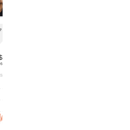
?
$
26
ES