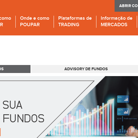
ABRIR C
 como
Onde e como
Plataformas de
Informação de
IR
POUPAR
TRADING
MERCADOS
OS
ADVISORY DE FUNDOS