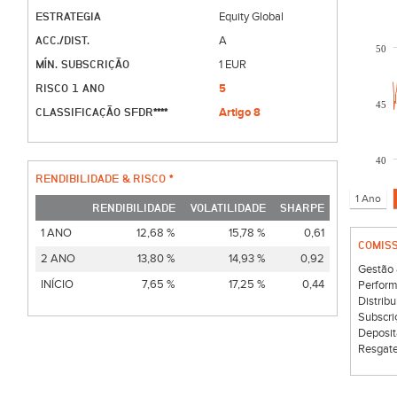
ESTRATEGIA
Equity Global
ACC./DIST.
A
50
MÍN. SUBSCRIÇÃO
1 EUR
RISCO 1 ANO
5
45
CLASSIFICAÇÃO SFDR****
Artigo 8
40
RENDIBILIDADE & RISCO *
RENDIBILIDADE
VOLATILIDADE
SHARPE
1 ANO
12,68 %
15,78 %
0,61
COMIS
2 ANO
13,80 %
14,93 %
0,92
Gestão 
INÍCIO
7,65 %
17,25 %
0,44
Perform
Distribu
Subscri
Deposit
Resgate