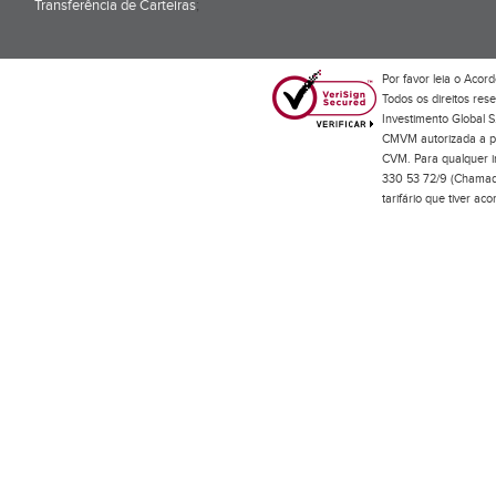
Transferência de Carteiras
;
Por favor leia o
Acord
Todos os direitos res
Investimento Global S
CMVM autorizada a pr
CVM. Para qualquer in
330 53 72/9 (Chamada
tarifário que tiver a