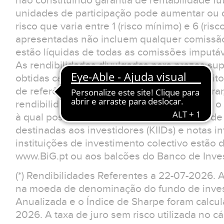
não constituindo garantia de rentabilidade fu
unidades de participação pode aumentar ou d
risco que varia entre 1 (risco mínimo) e 6 (ris
apresentadas não incluem qualquer comissão
estão líquidas de todas as comissões imputá
As rendibilidades divulgadas para prazos sup
obtidas caso o investimento tivesse sido feit
de referência. O investidor deverá considerar
rendibilidades apresentadas não reflectem o 
à qual possa estar sujeito.Os documentos d
destinadas aos investidores (KIIDs) e notas 
instituições de investimento colectivo estão 
www.BiG.pt ou aos balcões do Banco de Inves
(*) Rendibilidades Referentes a 22-07-2026. 
na moeda de denominação do fundo de invest
Anualizada e o Índice de Sharpe foram calcu
2026. A taxa de juro sem risco utilizada no cá