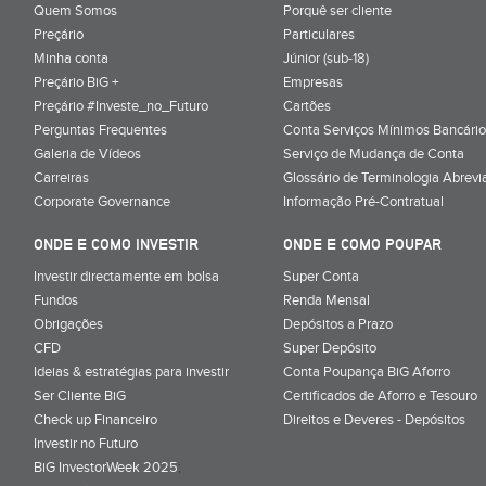
Quem Somos
Porquê ser cliente
Preçário
Particulares
Minha conta
Júnior (sub-18)
Preçário BiG +
Empresas
Preçário #Investe_no_Futuro
Cartões
Perguntas Frequentes
Conta Serviços Mínimos Bancário
Galeria de Vídeos
Serviço de Mudança de Conta
Carreiras
Glossário de Terminologia Abrevi
Corporate Governance
Informação Pré-Contratual
ONDE E COMO INVESTIR
ONDE E COMO POUPAR
Investir directamente em bolsa
Super Conta
Fundos
Renda Mensal
Obrigações
Depósitos a Prazo
CFD
Super Depósito
Ideias & estratégias para investir
Conta Poupança BiG Aforro
Ser Cliente BiG
Certificados de Aforro e Tesouro
Check up Financeiro
Direitos e Deveres - Depósitos
Investir no Futuro
BiG InvestorWeek 2025
;