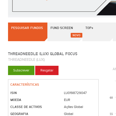
PESQUISAR FUNDOS
FUND SCREEN
TOP+
NOVO
THREADNEEDLE (LUX) GLOBAL FOCUS
THREADNEEDLE (LUX)
A
Subscrever
Resgatar
CARACTERÍSTICAS
ISIN
LU0198729047
60
MOEDA
EUR
CLASSE DE ACTIVOS
Ações Global
GEOGRAFIA
Global
55