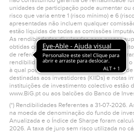
não constituindo garantia de rentabilidade fu
unidades de participação pode aumentar ou d
risco que varia entre 1 (risco mínimo) e 6 (ris
apresentadas não incluem qualquer comissão
estão líquidas de todas as comissões imputá
As rendibilidades divulgadas para prazos sup
obtidas caso o investimento tivesse sido feit
de referência. O investidor deverá considerar
rendibilidades apresentadas não reflectem o 
à qual possa estar sujeito.Os documentos d
destinadas aos investidores (KIIDs) e notas 
instituições de investimento colectivo estão 
www.BiG.pt ou aos balcões do Banco de Inves
(*) Rendibilidades Referentes a 31-07-2026. 
na moeda de denominação do fundo de invest
Anualizada e o Índice de Sharpe foram calcul
2026. A taxa de juro sem risco utilizada no cá