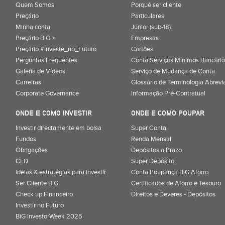
Quem Somos
Porquê ser cliente
Preçário
Particulares
Minha conta
Júnior (sub-18)
Preçário BiG +
Empresas
Preçário #Investe_no_Futuro
Cartões
Perguntas Frequentes
Conta Serviços Mínimos Bancário
Galeria de Vídeos
Serviço de Mudança de Conta
Carreiras
Glossário de Terminologia Abrevi
Corporate Governance
Informação Pré-Contratual
ONDE E COMO INVESTIR
ONDE E COMO POUPAR
Investir directamente em bolsa
Super Conta
Fundos
Renda Mensal
Obrigações
Depósitos a Prazo
CFD
Super Depósito
Ideias & estratégias para investir
Conta Poupança BiG Aforro
Ser Cliente BiG
Certificados de Aforro e Tesouro
Check up Financeiro
Direitos e Deveres - Depósitos
Investir no Futuro
BiG InvestorWeek 2025
;