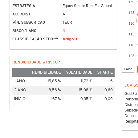
130
ESTRATEGIA
Equity Sector Real Est Global
125
ACC./DIST.
A
MÍN. SUBSCRIÇÃO
1 EUR
120
RISCO 1 ANO
4
115
CLASSIFICAÇÃO SFDR****
Artigo 9
110
105
RENDIBILIDADE & RISCO *
RENDIBILIDADE
VOLATILIDADE
SHARPE
1 ANO
15,85 %
11,72 %
1,16
COMIS
2 ANO
8,56 %
15,08 %
0,60
Gestão 
INÍCIO
1,67 %
19,35 %
0,09
Perform
Distribu
Subscri
Deposit
Resgate