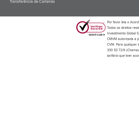
Transferência de Carteiras
;
Por favor leia o
Acord
Todos os direitos res
Investimento Global S
CMVM autorizada a pr
CVM. Para qualquer in
330 53 72/9 (Chamada
tarifário que tiver a