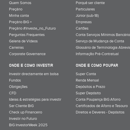
Quem Somos
Porquê ser cliente
Preçário
Particulares
Minha conta
Júnior (sub-18)
Preçário BiG +
Empresas
Preçário #Investe_no_Futuro
Cartões
Perguntas Frequentes
Conta Serviços Mínimos Bancário
Galeria de Vídeos
Serviço de Mudança de Conta
Carreiras
Glossário de Terminologia Abrevi
Corporate Governance
Informação Pré-Contratual
ONDE E COMO INVESTIR
ONDE E COMO POUPAR
Investir directamente em bolsa
Super Conta
Fundos
Renda Mensal
Obrigações
Depósitos a Prazo
CFD
Super Depósito
Ideias & estratégias para investir
Conta Poupança BiG Aforro
Ser Cliente BiG
Certificados de Aforro e Tesouro
Check up Financeiro
Direitos e Deveres - Depósitos
Investir no Futuro
BiG InvestorWeek 2025
;