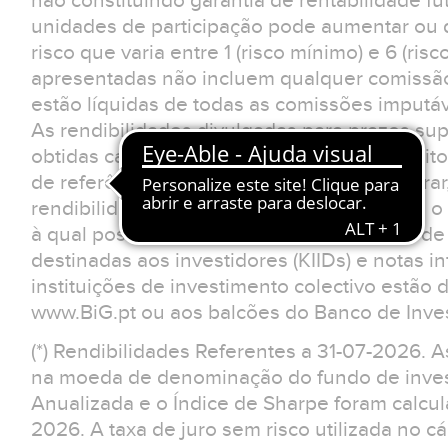
não constituindo garantia de rentabilidade fu
unidades de participação pode aumentar ou d
risco que varia entre 1 (risco mínimo) e 6 (ris
apresentadas não incluem qualquer comissão
estão líquidas de todas as comissões imputá
As rendibilidades divulgadas para prazos sup
obtidas caso o investimento tivesse sido feit
de referência. O investidor deverá considerar
rendibilidades apresentadas não reflectem o 
à qual possa estar sujeito.Os documentos d
destinadas aos investidores (KIIDs) e notas 
instituições de investimento colectivo estão 
www.BiG.pt ou aos balcões do Banco de Inves
(*) Rendibilidades Referentes a 31-07-2026. 
na moeda de denominação do fundo de invest
Anualizada e o Índice de Sharpe foram calcul
2026. A taxa de juro sem risco utilizada no cá