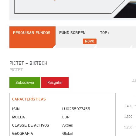
PESQUISAR FUNDOS
FUND SCREEN
TOP+
NOVO
PICTET - BIOTECH
PICTET
A
Subscrever
Resgatar
CARACTERÍSTICAS
1.400
ISIN
LU0255977455
MOEDA
1.300
EUR
CLASSE DE ACTIVOS
Ações
1.200
GEOGRAFIA
Global