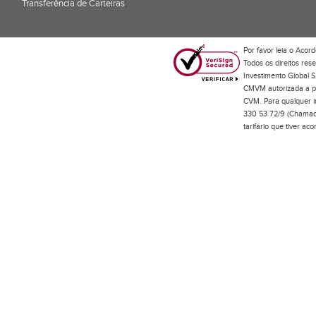
Transferência de Carteiras
;
Por favor leia o
Acord
Todos os direitos res
Investimento Global S
CMVM autorizada a pr
CVM. Para qualquer in
330 53 72/9 (Chamada
tarifário que tiver a