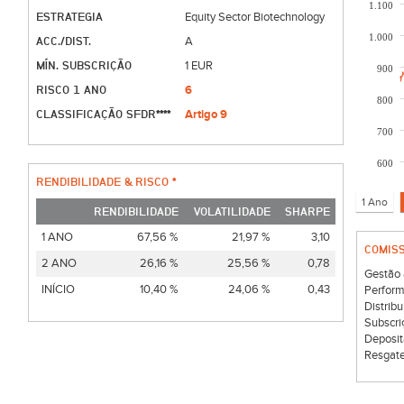
1.100
ESTRATEGIA
Equity Sector Biotechnology
1.000
ACC./DIST.
A
MÍN. SUBSCRIÇÃO
1 EUR
900
RISCO 1 ANO
6
800
CLASSIFICAÇÃO SFDR****
Artigo 9
700
600
RENDIBILIDADE & RISCO *
RENDIBILIDADE
VOLATILIDADE
SHARPE
1 ANO
67,56 %
21,97 %
3,10
COMIS
2 ANO
26,16 %
25,56 %
0,78
Gestão 
INÍCIO
10,40 %
24,06 %
0,43
Perform
Distribu
Subscri
Deposit
Resgate