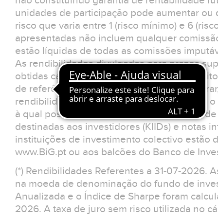
não constituindo garantia de rentabilidade fu
unidades de participação pode aumentar ou d
risco que varia entre 1 (risco mínimo) e 6 (ris
apresentadas não incluem qualquer comissão
estão líquidas de todas as comissões imputá
As rendibilidades divulgadas para prazos sup
obtidas caso o investimento tivesse sido feit
de referência. O investidor deverá considerar
rendibilidades apresentadas não reflectem o 
à qual possa estar sujeito.Os documentos d
destinadas aos investidores (KIIDs) e notas 
instituições de investimento colectivo estão 
www.BiG.pt ou aos balcões do Banco de Inves
(*) Rendibilidades Referentes a 31-07-2026. 
na moeda de denominação do fundo de invest
Anualizada e o Índice de Sharpe foram calcul
2026. A taxa de juro sem risco utilizada no cá