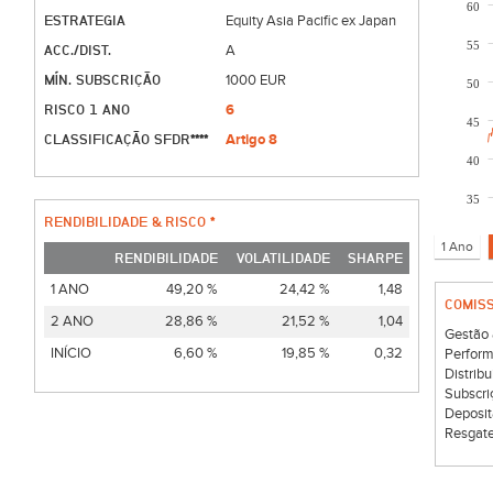
60
ESTRATEGIA
Equity Asia Pacific ex Japan
55
ACC./DIST.
A
MÍN. SUBSCRIÇÃO
1000 EUR
50
RISCO 1 ANO
6
45
CLASSIFICAÇÃO SFDR****
Artigo 8
40
35
RENDIBILIDADE & RISCO *
RENDIBILIDADE
VOLATILIDADE
SHARPE
1 ANO
49,20 %
24,42 %
1,48
COMIS
2 ANO
28,86 %
21,52 %
1,04
Gestão 
INÍCIO
6,60 %
19,85 %
0,32
Perform
Distribu
Subscri
Deposit
Resgate