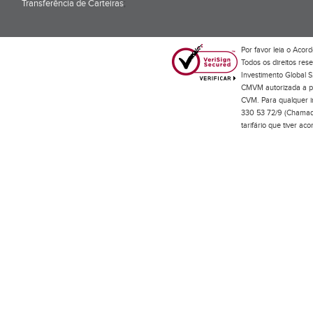
Transferência de Carteiras
;
Por favor leia o
Acord
Todos os direitos res
Investimento Global S
CMVM autorizada a pr
CVM. Para qualquer in
330 53 72/9 (Chamada
tarifário que tiver a