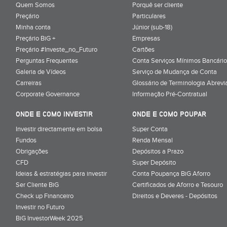
Quem Somos
Porquê ser cliente
Preçário
Particulares
Minha conta
Júnior (sub-18)
Preçário BiG +
Empresas
Preçário #Investe_no_Futuro
Cartões
Perguntas Frequentes
Conta Serviços Mínimos Bancário
Galeria de Vídeos
Serviço de Mudança de Conta
Carreiras
Glossário de Terminologia Abrevi
Corporate Governance
Informação Pré-Contratual
ONDE E COMO INVESTIR
ONDE E COMO POUPAR
Investir directamente em bolsa
Super Conta
Fundos
Renda Mensal
Obrigações
Depósitos a Prazo
CFD
Super Depósito
Ideias & estratégias para investir
Conta Poupança BiG Aforro
Ser Cliente BiG
Certificados de Aforro e Tesouro
Check up Financeiro
Direitos e Deveres - Depósitos
Investir no Futuro
BiG InvestorWeek 2025
;