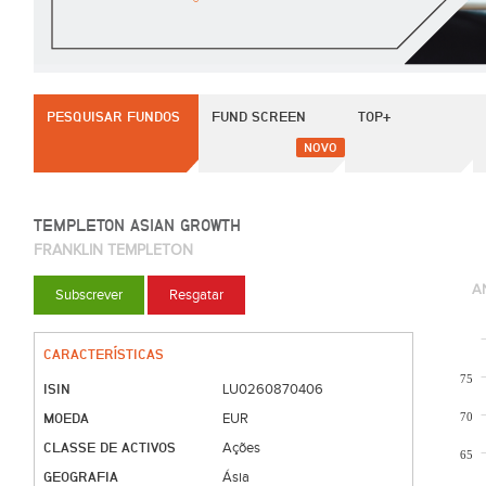
PESQUISAR FUNDOS
FUND SCREEN
TOP+
NOVO
TEMPLETON ASIAN GROWTH
FRANKLIN TEMPLETON
A
Subscrever
Resgatar
CARACTERÍSTICAS
75
ISIN
LU0260870406
MOEDA
70
EUR
CLASSE DE ACTIVOS
Ações
65
GEOGRAFIA
Ásia