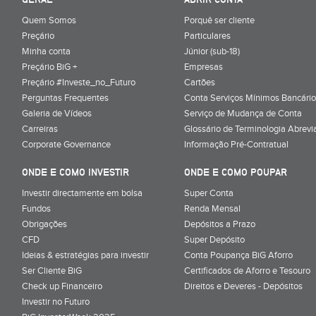
Quem Somos
Porquê ser cliente
Preçário
Particulares
Minha conta
Júnior (sub-18)
Preçário BiG +
Empresas
Preçário #Investe_no_Futuro
Cartões
Perguntas Frequentes
Conta Serviços Mínimos Bancário
Galeria de Vídeos
Serviço de Mudança de Conta
Carreiras
Glossário de Terminologia Abrevi
Corporate Governance
Informação Pré-Contratual
ONDE E COMO INVESTIR
ONDE E COMO POUPAR
Investir directamente em bolsa
Super Conta
Fundos
Renda Mensal
Obrigações
Depósitos a Prazo
CFD
Super Depósito
Ideias & estratégias para investir
Conta Poupança BiG Aforro
Ser Cliente BiG
Certificados de Aforro e Tesouro
Check up Financeiro
Direitos e Deveres - Depósitos
Investir no Futuro