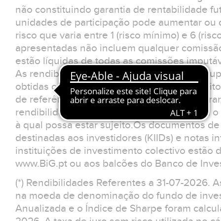
não constituindo garantia de rentabilidade fu
unidades de participação pode aumentar ou d
risco que varia entre 1 (risco mínimo) e 6 (ris
apresentadas não incluem qualquer comissão
estão líquidas de todas as comissões imputá
As rendibilidades divulgadas para prazos sup
obtidas caso o investimento tivesse sido feit
de referência. O investidor deverá considerar
rendibilidades apresentadas não reflectem o 
à qual possa estar sujeito.Os documentos d
destinadas aos investidores (KIIDs) e notas 
instituições de investimento colectivo estão 
www.BiG.pt ou aos balcões do Banco de Inves
(*) Rendibilidades Referentes a 31-07-2026. 
na moeda de denominação do fundo de invest
Anualizada e o Índice de Sharpe foram calcul