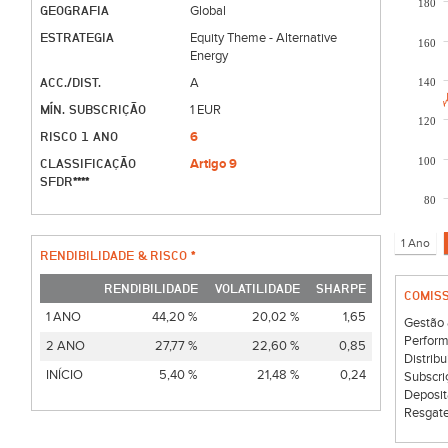
180
GEOGRAFIA
Global
ESTRATEGIA
Equity Theme - Alternative
160
Energy
ACC./DIST.
A
140
MÍN. SUBSCRIÇÃO
1 EUR
120
RISCO 1 ANO
6
100
CLASSIFICAÇÃO
Artigo 9
SFDR****
80
RENDIBILIDADE & RISCO *
RENDIBILIDADE
VOLATILIDADE
SHARPE
COMIS
1 ANO
44,20 %
20,02 %
1,65
Gestão 
Perform
2 ANO
27,77 %
22,60 %
0,85
Distribu
INÍCIO
5,40 %
21,48 %
0,24
Subscri
Deposit
Resgate