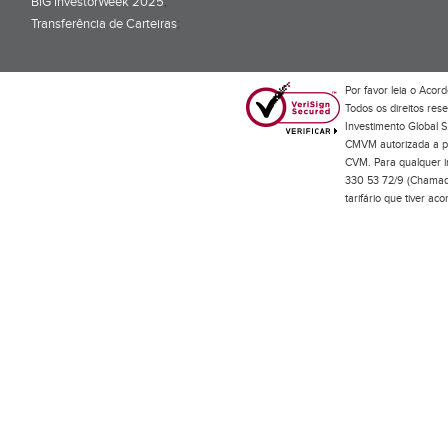
BiG InvestorWeek 2025
;
Transferência de Carteiras
;
Por favor leia o
Acord
Todos os direitos res
Investimento Global S
CMVM autorizada a pr
CVM. Para qualquer in
330 53 72/9 (Chamada
tarifário que tiver a